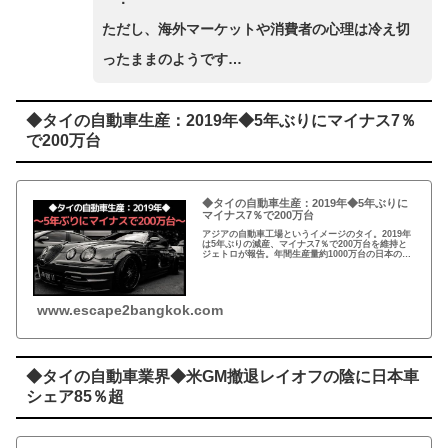
ただし、海外マーケットや消費者の心理は冷え切
ったままのようです…
◆タイの自動車生産：2019年◆5年ぶりにマイナス7％
で200万台
◆タイの自動車生産：2019年◆5年ぶりに
マイナス7％で200万台
アジアの自動車工場というイメージのタイ。2019年
は5年ぶりの減産、マイナス7％で200万台を維持と
ジェトロが報告。年間生産量約1000万台の日本のと
比較し、タイは約5分の1。
www.escape2bangkok.com
◆タイの自動車業界◆米GM撤退レイオフの陰に日本車
シェア85％超