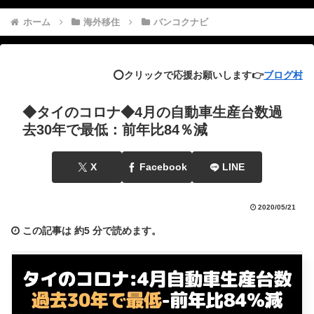
ホーム
海外移住
バンコクナビ
⭕️クリックで応援お願いします👉
ブログ村
◆タイのコロナ◆4月の自動車生産台数過
去30年で最低：前年比84％減
X
Facebook
LINE
2020/05/21
この記事は
約5 分
で読めます。