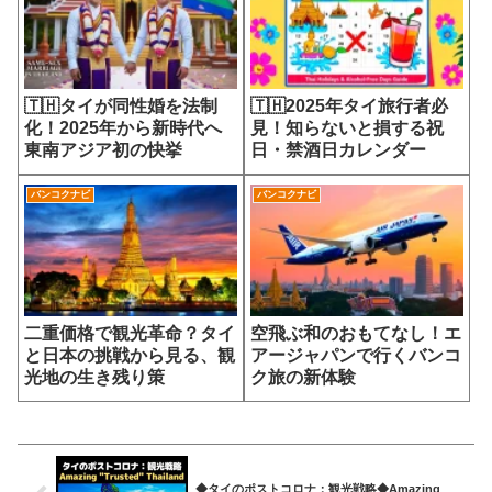
🇹🇭タイが同性婚を法制
🇹🇭2025年タイ旅行者必
化！2025年から新時代へ
見！知らないと損する祝
東南アジア初の快挙
日・禁酒日カレンダー
バンコクナビ
バンコクナビ
二重価格で観光革命？タイ
空飛ぶ和のおもてなし！エ
と日本の挑戦から見る、観
アージャパンで行くバンコ
光地の生き残り策
ク旅の新体験
◆タイのポストコロナ：観光戦略◆Amazing