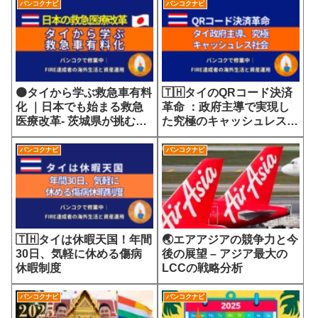
バンコクナビ
バンコクナビ
🟠タイから学ぶ救急車有料
🇹🇭タイのQRコード決済
化 ｜日本でも始まる救急
革命 ：政府主導で実現し
医療改革- 茨城県が挑む
た究極のキャッシュレス社
7700円の選定療養費が示
会
す医療サービスの未来
バンコクナビ
バンコクナビ
🇹🇭タイは休暇天国！年間
🌏エアアジアの競争力と今
30日、気軽に休める傷病
後の展望 – アジア最大の
休暇制度
LCCの戦略分析
バンコクナビ
バンコクナビ