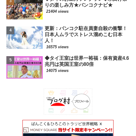
りの楽しみ方★バンコクナビ★
21404 views
更新：バンコク駐在員妻自殺の衝撃！
日本人ムラでストレス溜めこむ日本
人！
16575 views
◆タイ王室は世界一裕福：保有資産4.6
兆円は英国王室の80倍
14075 views