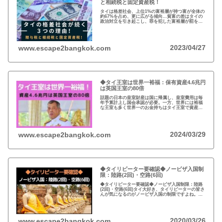
と相続税と固定資産税！
タイは格差社会、上位1%の富裕層が持つ富が全体の
約67%を占め、更に広がる傾向…貧富の差はタイの
政治対立を引き起こし、罪を犯した富裕層が罰を免
れることも珍しくない。格差を広げる理由は3つ、贈
与税、相続税、そして日本で言う固定資産税が…
2023/04/27
www.escape2bangkok.com
◆タイ王室は世界一裕福：保有資産4.6兆円
は英国王室の80倍
話題の日本の皇室財産は国に帰属し、皇室費用は毎
年予算計上し国会承認が必要。一方、世界には裕福
な王室も多く世界一のお金持ちはタイ王室で資産は
約4.6兆円。有名なイギリスのエリザエス女王でさえ
約550億円で、タイ王室はその80倍以上…
2024/03/29
www.escape2bangkok.com
◆タイリピーター要確認◆ノービザ入国制
限：陸路(2回)・空路(6回)
◆タイリピーター要確認◆ノービザ入国制限：陸路
(2回)・空路(6回)タイ大好き、タイリピーターの皆さ
んが気になるのがノービザ入国の制限ですよね。近
年の不法滞在者への取り締まりの強化を受け、ノー
ビザ入国や『ビザラン』への規制が強化されていま
す。
2020/03/26
www.escape2bangkok.com