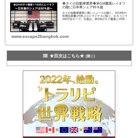
◆タイの自動車業界◆米GM撤退レイオフ
の陰に日本車シェア85％超
タイの自動車業界に暗いニュースが続く。2019年の
年間生産量が5年ぶりにマイナスに転じ、かろうじて
200万台キープ。今度は、米GMがタイ撤退と1500人
のレイオフ。一方、日本車の販売台数シェアは85％
を超えた。
www.escape2bangkok.com
★目次はこちら★