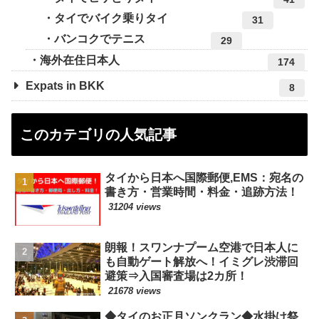
タイでバイク乗りタイ
31
バンコクでテニス
29
海外在住日本人
174
Expats in BKK
8
このカテゴリの人気記事
タイから日本へ国際郵便,EMS：宛名の
書き方・営業時間・料金・追跡方法！
31204 views
朗報！スワンナプーム空港で日本人に
も自動ゲート解放へ！イミグレ渋滞回
避策⇒入国審査場は2カ所！
21678 views
◆タイのお正月ソンクラン◆水掛け祭