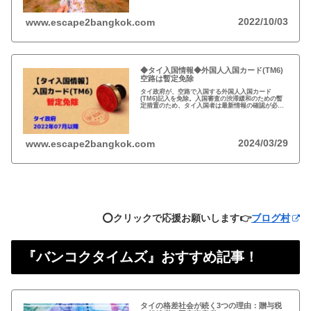
2022/10/03
www.escape2bangkok.com
◆タイ入国情報◆外国人入国カード(TM6)
空路は暫定免除
タイ政府が、空路で入国する外国人入国カード
(TM6)記入を免除。入国審査の渋滞緩和のための暫
定措置のため、タイ入国者は最新情報の確認が必
要。以前から必要性に疑問あり評判の悪いTM6、い
っそのこと永久にやめれば？
2024/03/29
www.escape2bangkok.com
⭕️クリックで応援お願いします👉
ブログ村
『バンコクタイムズ』おすすめ記事！
タイの格差社会が続く3つの理由：贈与税