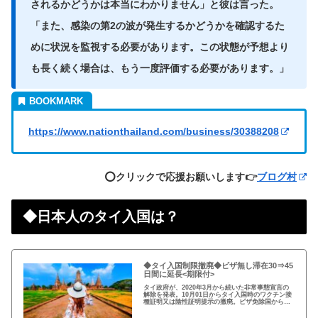
されるかどうかは本当にわかりません」と彼は言った。
「また、感染の第2の波が発生するかどうかを確認するた
めに状況を監視する必要があります。この状態が予想より
も長く続く場合は、もう一度評価する必要があります。」
https://www.nationthailand.com/business/30388208
⭕️クリックで応援お願いします👉
ブログ村
◆日本人のタイ入国は？
◆タイ入国制限撤廃◆ビザ無し滞在30⇒45
日間に延長<期限付>
タイ政府が、2020年3月から続いた非常事態宣言の
解除を発表。10月01日からタイ入国時のワクチン接
種証明又は陰性証明提示の撤廃。ビザ免除国からの
渡航者の滞在可能期間を30日から45日間に延長。