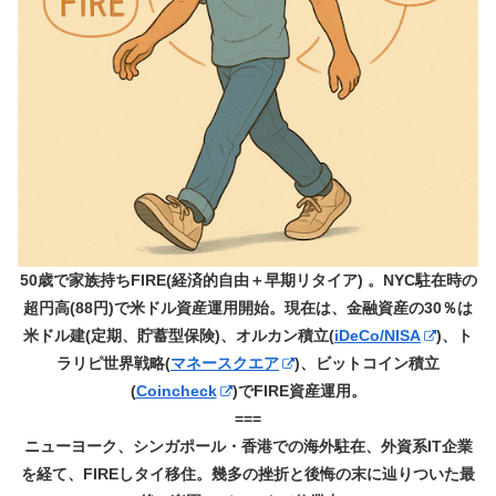
50歳で家族持ちFIRE(経済的自由＋早期リタイア) 。NYC駐在時の
超円高(88円)で米ドル資産運用開始。現在は、金融資産の30％は
米ドル建(定期、貯蓄型保険)、オルカン積立(
iDeCo/NISA
)、ト
ラリピ世界戦略(
マネースクエア
)、ビットコイン積立
(
Coincheck
)でFIRE資産運用。
===
ニューヨーク、シンガポール・香港での海外駐在、外資系IT企業
を経て、FIREしタイ移住。幾多の挫折と後悔の末に辿りついた最