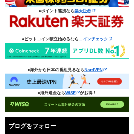
●ポイント連携なら
楽天証券
●ビットコイン積立始めるなら
コインチェック
●海外から日本の番組見るなら
NordVPN
●海外送金なら
WISE
がお得！
ブログをフォロー