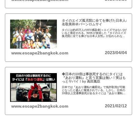
タイのエイズ孤児院に全てを捧げた日本人:
名取美和＠バーンロムサイ
タイには約45万人のHIV感染者(＝エイズではない)が
いると推定される。NHKが放送した『タイのエイズ
孤児院に全てを捧げる日本人女性』が忘れられな
い。チェンマイのバーンロムサイ(HIVに母子感染し
た孤児たちの生活施設)にその人が…
2023/04/04
www.escape2bangkok.com
◆日本の10倍は事故死するのにタイには
『あおり運転』と言う言葉は無い！実はも
っとヤバイ！by 高田胤臣
日本では『あおり運転の厳罰化』で免許取消が可能
となったと盛んに報道されている。しかし、日本の
10倍以上交通事故死があるタイには『あおり運転』
という言葉がないと…
2021/02/12
www.escape2bangkok.com