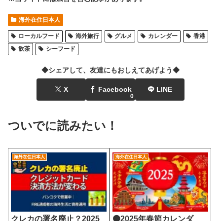
海外在住日本人
ローカルフード
海外旅行
グルメ
カレンダー
香港
飲茶
シーフード
◆シェアして、友達にもおしえてあげよう◆
X
Facebook
LINE
0
ついでに読みたい！
海外在住日本人
海外在住日本人
クレカの署名廃止？2025
🟠2025年春節カレンダ