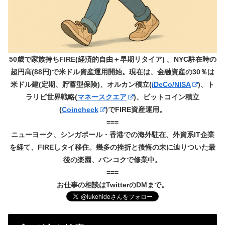
50歳で家族持ちFIRE(経済的自由＋早期リタイア) 。NYC駐在時の
超円高(88円)で米ドル資産運用開始。現在は、金融資産の30％は
米ドル建(定期、貯蓄型保険)、オルカン積立(
iDeCo/NISA
)、ト
ラリピ世界戦略(
マネースクエア
)、ビットコイン積立
(
Coincheck
)でFIRE資産運用。
===
ニューヨーク、シンガポール・香港での海外駐在、外資系IT企業
を経て、FIREしタイ移住。幾多の挫折と後悔の末に辿りついた最
後の楽園、バンコクで修業中。
===
お仕事の相談はTwitterのDMまで。