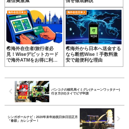
通信費激減
情を徹底解説
海外在住日本人
海外在住日本人
🌏海外在住者/旅行者必
🌏海外から日本へ送金する
見！Wiseデビットカード
なら断然Wise！手数料激
で海外ATMをお得に利用
安で超便利な理由
する方法
バンコクの移民局イミグレ(チェーンワッタナー)
行き方(02)タイでビザ申請
シンガポールナビ：2020年末年始祝日休日旧正月
「春節」カレンダー！