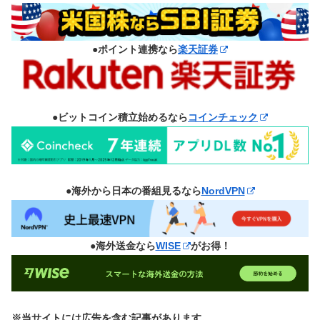
●ポイント連携なら
楽天証券
●ビットコイン積立始めるなら
コインチェック
●海外から日本の番組見るなら
NordVPN
●海外送金なら
WISE
がお得！
※当サイトには広告を含む記事があります。