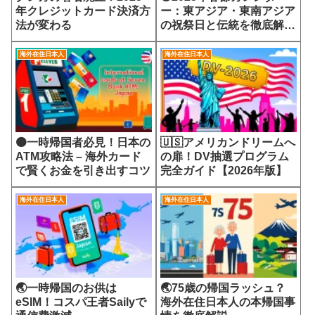
年クレジットカード決済方
ー：東アジア・東南アジア
法が変わる
の祝祭日と伝統を徹底解
説！
海外在住日本人
海外在住日本人
🟠一時帰国者必見！日本の
🇺🇸アメリカンドリームへ
ATM攻略法 – 海外カード
の扉！DV抽選プログラム
で賢くお金を引き出すコツ
完全ガイド【2026年版】
海外在住日本人
海外在住日本人
🌏一時帰国のお供は
🌏75歳の帰国ラッシュ？
eSIM！コスパ王者Sailyで
海外在住日本人の本帰国事