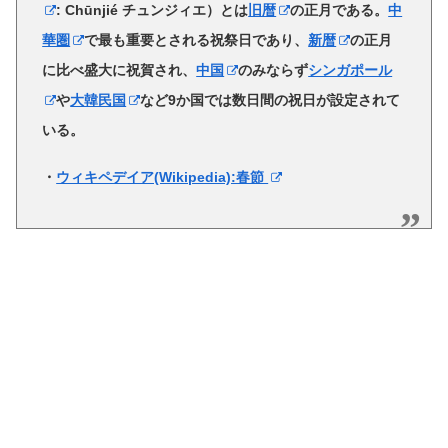
:
Chūnjié
チュンジィエ）とは
旧暦
の正月である。
中
華圏
で最も重要とされる祝祭日であり、
新暦
の正月
に比べ盛大に祝賀され、
中国
のみならず
シンガポール
や
大韓民国
など9か国では数日間の祝日が設定されて
いる。
・
ウィキペデイア(Wikipedia):春節