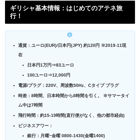
ギリシャ基本情報：はじめてのアテネ旅
行！
通貨：
ユーロ(EUR)/日本円(JPY) 約120円 ※2019-11現
在
日本円1万円⇒83ユーロ
100ユーロ⇒12,000円
電源/プラグ
：
220V、周波数50Hz、Cタイプ プラグ
時差：
8時間、日本時間から8時間を引く。 ※サマータイ
ム中は7時間
飛行時間：
約15-19時間(直行便がなく、他の都市経由)
ビジネスアワー：
銀行：月曜~金曜 0800-1430(金曜1400)