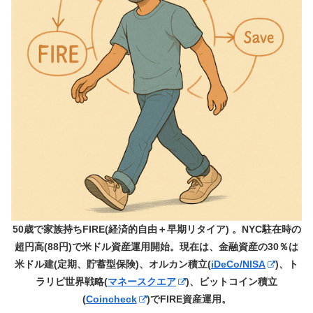
50歳で家族持ちFIRE(経済的自由＋早期リタイア) 。NYC駐在時の
超円高(88円)で米ドル資産運用開始。現在は、金融資産の30％は
米ドル建(定期、貯蓄型保険)、オルカン積立(
iDeCo/NISA
)、ト
ラリピ世界戦略(
マネースクエア
)、ビットコイン積立
(
Coincheck
)でFIRE資産運用。