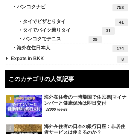
バンコクナビ
753
タイでビザとりタイ
41
タイでバイク乗りタイ
31
バンコクでテニス
29
海外在住日本人
174
Expats in BKK
8
このカテゴリの人気記事
海外在住者の一時帰国で住民票|マイナ
ンバーと健康保険は即日交付
32999 views
海外在住者の日本の銀行口座：非居住
者サービスは使えるのか？