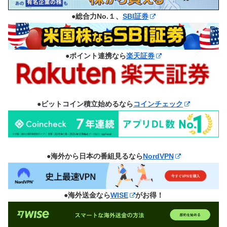
●総合力No.１、
SBI証券
●ポイント連携なら
楽天証券
●ビットコイン積立始めるなら
コインチェック
●海外から日本の番組見るなら
NordVPN
●海外送金なら
WISE
がお得！