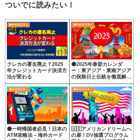
ついでに読みたい！
海外在住日本人
海外在住日本人
クレカの署名廃止？2025
🟠2025年春節カレンダ
年クレジットカード決済方
ー：東アジア・東南アジア
法が変わる
の祝祭日と伝統を徹底解
説！
海外在住日本人
海外在住日本人
🟠一時帰国者必見！日本の
🇺🇸アメリカンドリームへ
ATM攻略法 – 海外カード
の扉！DV抽選プログラム