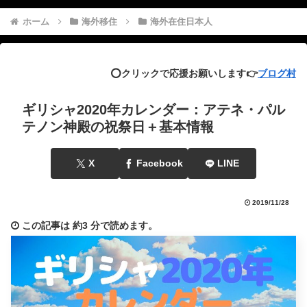
ホーム
海外移住
海外在住日本人
⭕️クリックで応援お願いします👉
ブログ村
ギリシャ2020年カレンダー：アテネ・パル
テノン神殿の祝祭日＋基本情報
X
Facebook
LINE
2019/11/28
この記事は
約3 分
で読めます。