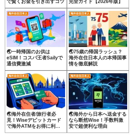
で賢くお金を引き出すコツ
完全ガイド【2026年版】
海外在住日本人
海外在住日本人
🌏一時帰国のお供は
🌏75歳の帰国ラッシュ？
eSIM！コスパ王者Sailyで
海外在住日本人の本帰国事
通信費激減
情を徹底解説
海外在住日本人
海外在住日本人
🌏海外在住者/旅行者必
🌏海外から日本へ送金する
見！Wiseデビットカード
なら断然Wise！手数料激
で海外ATMをお得に利用
安で超便利な理由
する方法