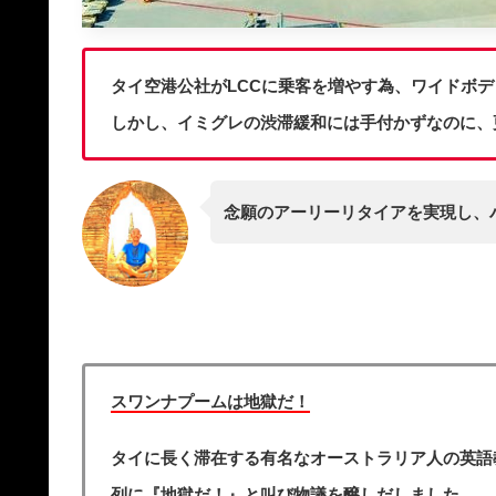
タイ空港公社がLCCに乗客を増やす為、ワイドボ
しかし、イミグレの渋滞緩和には手付かずなのに、
念願のアーリーリタイアを実現し、
スワンナプームは地獄だ！
タイに長く滞在する有名なオーストラリア人の英語
列に『地獄だ！』と叫び物議を醸しだしました。