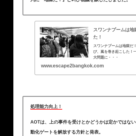
スワンナプームは地
た！
スワンナプームは地獄だ
び、嵐を巻き起こした！
大問題に・・・
www.escape2bangkok.com
処理能力向上！
AOTは、上の事件を受けとかどうかは定かではな
動化ゲートを解放する方針と発表。