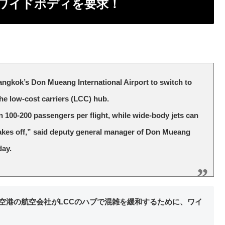
いワイドボディを要求！
Bangkok’s Don Mueang International Airport to switch to
the low-cost carriers (LCC) hub.
 100-200 passengers per flight, while wide-body jets can
takes off,” said deputy general manager of Don Mueang
day.
際空港の航空会社がLCCのハブで混雑を緩和するために、ワイ