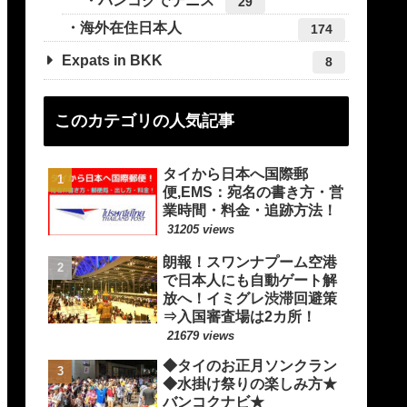
バンコクでテニス
29
海外在住日本人
174
Expats in BKK
8
このカテゴリの人気記事
タイから日本へ国際郵
便,EMS：宛名の書き方・営
業時間・料金・追跡方法！
31205 views
朗報！スワンナプーム空港
で日本人にも自動ゲート解
放へ！イミグレ渋滞回避策
⇒入国審査場は2カ所！
21679 views
◆タイのお正月ソンクラン
◆水掛け祭りの楽しみ方★
バンコクナビ★