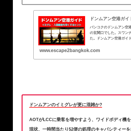
ドンムアン空港ガイ
バンコクのドンムアン空
の玄関口でした。スワンナ
た。ドンムアン空港ガイ
www.escape2bangkok.com
ドンムアンのイミグレが更に混雑か?
AOTがLCCに乗客を増やすよう、ワイドボディ機
現状、一時間当たり52便の処理のキャパシティー