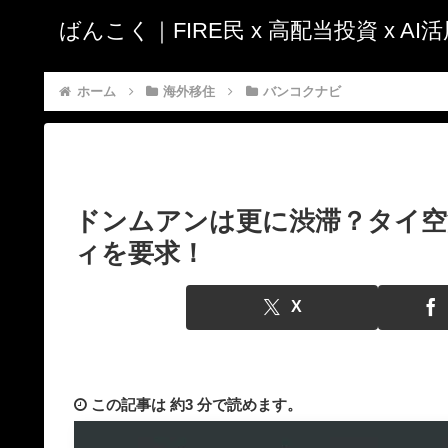
ばんこく｜FIRE民 x 高配当投資 x A
ホーム
海外移住
バンコクナビ
ドンムアンは更に渋滞？タイ空
ィを要求！
X
この記事は
約3 分
で読めます。