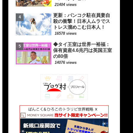
21404 views
更新：バンコク駐在員妻自
殺の衝撃！日本人ムラでス
トレス溜めこむ日本人！
16578 views
◆タイ王室は世界一裕福：
保有資産4.6兆円は英国王室
の80倍
14076 views