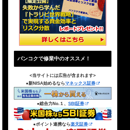
バンコクで修業中のオススメ！
<当サイトには広告が含まれます>
●新NISA始めるなら
マネックス証券
●総合力No.１、
SBI証券
●ポイント連携なら
楽天証券