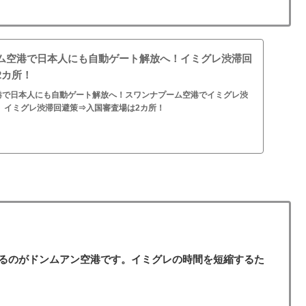
ム空港で日本人にも自動ゲート解放へ！イミグレ渋滞回
2カ所！
港で日本人にも自動ゲート解放へ！スワンナプーム空港でイミグレ渋
 イミグレ渋滞回避策⇒入国審査場は2カ所！
るのがドンムアン空港です。イミグレの時間を短縮するた