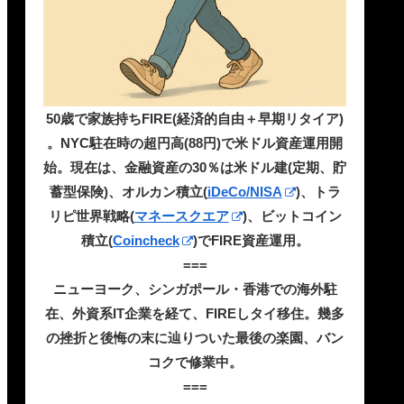
50歳で家族持ちFIRE(経済的自由＋早期リタイア)
。NYC駐在時の超円高(88円)で米ドル資産運用開
始。現在は、金融資産の30％は米ドル建(定期、貯
蓄型保険)、オルカン積立(
iDeCo/NISA
)、トラ
リピ世界戦略(
マネースクエア
)、ビットコイン
積立(
Coincheck
)でFIRE資産運用。
===
ニューヨーク、シンガポール・香港での海外駐
在、外資系IT企業を経て、FIREしタイ移住。幾多
の挫折と後悔の末に辿りついた最後の楽園、バン
コクで修業中。
===