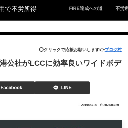
I活用で不労所得
FIRE達成への道
不労
⭕️クリックで応援お願いします👉
ブログ村
港公社がLCCに効率良いワイドボデ
Facebook
LINE
2019/09/18
2024/03/29