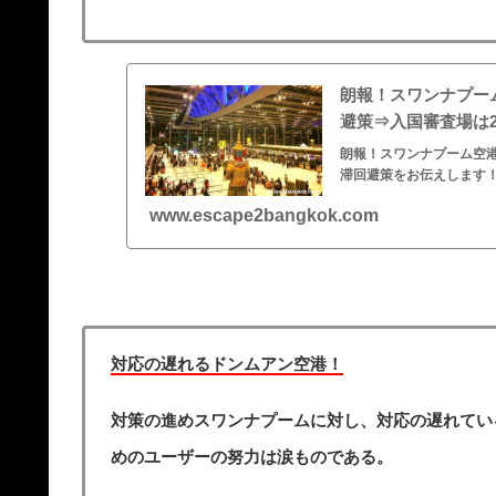
朗報！スワンナプー
避策⇒入国審査場は
朗報！スワンナプーム空
滞回避策をお伝えします！
www.escape2bangkok.com
対応の遅れるドンムアン空港！
対策の進めスワンナプームに対し、対応の遅れてい
めのユーザーの努力は涙ものである。