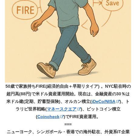
50歳で家族持ちFIRE(経済的自由＋早期リタイア) 。NYC駐在時の
超円高(88円)で米ドル資産運用開始。現在は、金融資産の30％は
米ドル建(定期、貯蓄型保険)、オルカン積立(
iDeCo/NISA
)、ト
ラリピ世界戦略(
マネースクエア
)、ビットコイン積立
(
Coincheck
)でFIRE資産運用。
===
ニューヨーク、シンガポール・香港での海外駐在、外資系IT企業