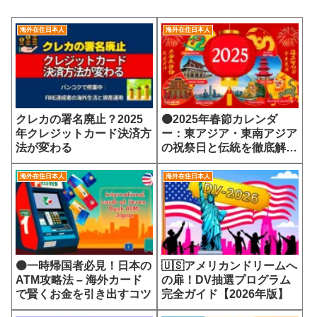
海外在住日本人
海外在住日本人
クレカの署名廃止？2025
🟠2025年春節カレンダ
年クレジットカード決済方
ー：東アジア・東南アジア
法が変わる
の祝祭日と伝統を徹底解
説！
海外在住日本人
海外在住日本人
🟠一時帰国者必見！日本の
🇺🇸アメリカンドリームへ
ATM攻略法 – 海外カード
の扉！DV抽選プログラム
で賢くお金を引き出すコツ
完全ガイド【2026年版】