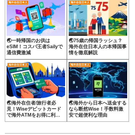
海外在住日本人
海外在住日本人
🌏一時帰国のお供は
🌏75歳の帰国ラッシュ？
eSIM！コスパ王者Sailyで
海外在住日本人の本帰国事
通信費激減
情を徹底解説
海外在住日本人
海外在住日本人
🌏海外在住者/旅行者必
🌏海外から日本へ送金する
見！Wiseデビットカード
なら断然Wise！手数料激
で海外ATMをお得に利用
安で超便利な理由
する方法