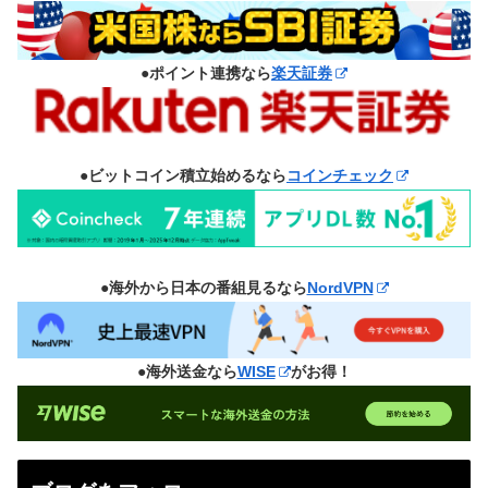
●ポイント連携なら
楽天証券
●ビットコイン積立始めるなら
コインチェック
●海外から日本の番組見るなら
NordVPN
●海外送金なら
WISE
がお得！