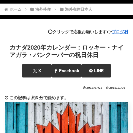
ホーム
海外移住
海外在住日本人
⭕️クリックで応援お願いします👉
ブログ村
カナダ2020年カレンダー：ロッキー・ナイ
アガラ・バンクーバーの祝日休日
X
Facebook
LINE
2019/07/23
2019/11/09
この記事は
約3 分
で読めます。