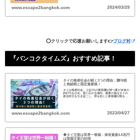
2024/03/29
www.escape2bangkok.com
⭕️クリックで応援お願いします👉
ブログ村
『バンコクタイムズ』おすすめ記事！
タイの格差社会が続く3つの理由：贈与税
と相続税と固定資産税！
タイは格差社会、上位1%の富裕層が持つ富が全体の
約67%を占め、更に広がる傾向…貧富の差はタイの
政治対立を引き起こし、罪を犯した富裕層が罰を免
れることも珍しくない。格差を広げる理由は3つ、贈
与税、相続税、そして日本で言う固定資産税が…
2023/04/27
www.escape2bangkok.com
◆タイ王室は世界一裕福：保有資産4.6兆円
は英国王室の80倍