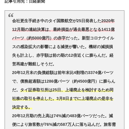
記事引用先：日経新聞
会社更生手続き中のタイ国際航空が25日発表した
2020年
12月期の連結決算は、最終損益が過去最悪となる1411億
バーツ（約5000億円）の赤字
だった。新型コロナウイル
スの感染拡大の影響による減便が響いた。機材の減損損
失も計上し、赤字額は前の期の12倍近くに膨らんだ。経
営再建が難航しそうだ。
20年12月末の負債総額は前年末比4割増の3374億バーツ
で、債務超過額は1286億バーツ（約4500億円）に膨らん
だ。
タイ証券取引所は25日、上場廃止を検討するため同
社株の取引を停止した。3月8日までに上場廃止の是非を
決定する。
20年12月期の売上高は74%減の483億バーツだった。減
便により旅客数が76%減の587万人に落ち込んだ。旅客需