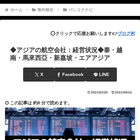
ホーム
海外移住
バンコクナビ
⭕️クリックで応援お願いします👉
ブログ村
◆アジアの航空会社：経営状況◆泰・越
南・馬來西亞・新嘉坡・エアアジア
X
Facebook
LINE
2021/02/26
2021/08/16
この記事は
約8 分
で読めます。