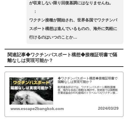
が収束しない限り回復基調にはなりませんね。
：
ワクチン接種が開始され、世界各国でワクチンパ
スポート構想は進んでいるものの、海外に気軽に
行けるのはいつのことか…
関連記事◆ワクチンパスポート構想◆接種証明書で隔
離なしは実現可能か？
◆ワクチンパスポート構想◆接種証明書で
隔離なしは実現可能か？
欧州連合(EU)では、ワクチンパスポート構想(接種
後、域内を自由に移動)を検討中。技術面では国際航
空運送協会(IATA)提唱のトラベルパス(ワクチン接種
＋陰性証明)が主流。セイシェルは接種者の検疫無し
入国を承認済。各国政府の承認が待たれる…
2024/03/29
www.escape2bangkok.com