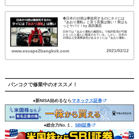
◆日本の10倍は事故死するのにタイには
『あおり運転』と言う言葉は無い！実はも
っとヤバイ！by 高田胤臣
日本では『あおり運転の厳罰化』で免許取消が可能
となったと盛んに報道されている。しかし、日本の
10倍以上交通事故死があるタイには『あおり運転』
という言葉がないと…
2021/02/12
www.escape2bangkok.com
バンコクで修業中のオススメ！
●新NISA始めるなら
マネックス証券
●総合力No.１、
SBI証券