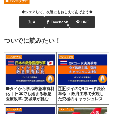
バンコクナビ
◆シェアして、友達にもおしえてあげよう◆
X
Facebook
LINE
0
ついでに読みたい！
バンコクナビ
バンコクナビ
🟠タイから学ぶ救急車有料
🇹🇭タイのQRコード決済
化 ｜日本でも始まる救急
革命 ：政府主導で実現し
医療改革- 茨城県が挑む
た究極のキャッシュレス社
7700円の選定療養費が示
会
す医療サービスの未来
バンコクナビ
バンコクナビ