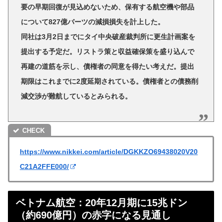
要の早期回復が見込めないため、保有する航空機や部品
について827億バーツの減損損失を計上した。
同社は3月2日までにタイ中央破産裁判所に更生計画案を
提出する予定だ。リストラ策と収益確保策を盛り込んで
再建の道筋を示し、債権者の同意を得たい考えだ。提出
期限はこれまでに2度延期されている。債権者との債務削
減交渉が難航しているとみられる。
https://www.nikkei.com/article/DGKKZO69438020V20
C21A2FFE000/
ベトナム航空：20年12月期に15兆ドン
（約690億円）の赤字になる見通し