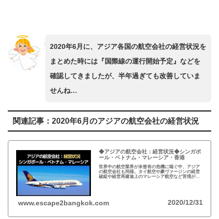
2020年6月に、アジア各国の航空会社の経営状況を
まとめた時には『国際線の運行開始予定』などを
確認してきましたが、半年過ぎても改善していま
せんね…
関連記事：2020年6月のアジアの航空会社の経営状況
◆アジアの航空会社：経営状況◆シンガポ
ール・ベトナム・マレーシア・香港
世界中の航空業界が未曾有の危機に喘ぐ中、アジア
の航空会社も同様。タイ航空や豪ヴァージンの経営
破綻や経営再建途上のマレーシア航空など苦境が続
く。一方、いち早く感染抑制に成功したベトナムで
は国内線の再開など復活の動きも。
2020/12/31
www.escape2bangkok.com