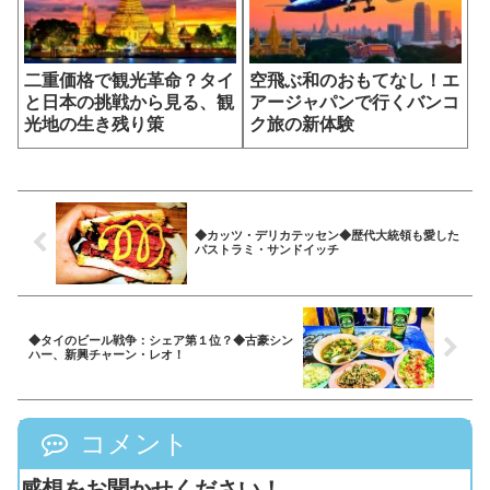
二重価格で観光革命？タイ
空飛ぶ和のおもてなし！エ
と日本の挑戦から見る、観
アージャパンで行くバンコ
光地の生き残り策
ク旅の新体験
◆カッツ・デリカテッセン◆歴代大統領も愛した
パストラミ・サンドイッチ
◆タイのビール戦争：シェア第１位？◆古豪シン
ハー、新興チャーン・レオ！
コメント
感想をお聞かせください！