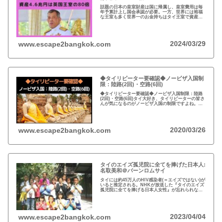
話題の日本の皇室財産は国に帰属し、皇室費用は毎
年予算計上し国会承認が必要。一方、世界には裕福
な王室も多く世界一のお金持ちはタイ王室で資産は
約4.6兆円。有名なイギリスのエリザエス女王でさえ
約550億円で、タイ王室はその80倍以上…
2024/03/29
www.escape2bangkok.com
◆タイリピーター要確認◆ノービザ入国制
限：陸路(2回)・空路(6回)
◆タイリピーター要確認◆ノービザ入国制限：陸路
(2回)・空路(6回)タイ大好き、タイリピーターの皆さ
んが気になるのがノービザ入国の制限ですよね。近
年の不法滞在者への取り締まりの強化を受け、ノー
ビザ入国や『ビザラン』への規制が強化されていま
す。
2020/03/26
www.escape2bangkok.com
タイのエイズ孤児院に全てを捧げた日本人:
名取美和＠バーンロムサイ
タイには約45万人のHIV感染者(＝エイズではない)が
いると推定される。NHKが放送した『タイのエイズ
孤児院に全てを捧げる日本人女性』が忘れられな
い。チェンマイのバーンロムサイ(HIVに母子感染し
た孤児たちの生活施設)にその人が…
2023/04/04
www.escape2bangkok.com