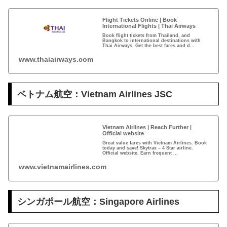
Flight Tickets Online | Book
International Flights | Thai Airways
Book flight tickets from Thailand, and
Bangkok to international destinations with
Thai Airways. Get the best fares and d...
www.thaiairways.com
ベトナム航空：Vietnam Airlines JSC
Vietnam Airlines | Reach Further |
Official website
Great value fares with Vietnam Airlines. Book
today and save! Skytrax – 4 Star airline.
Official website. Earn frequent ...
www.vietnamairlines.com
シンガポール航空：Singapore Airlines