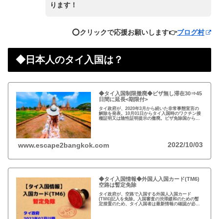
ります！
⭕️クリックで応援お願いします👉
ブログ村
◆日本人のタイ入国は？
◆タイ入国制限撤廃◆ビザ無し滞在30⇒45
日間に延長<期限付>
タイ政府が、2020年3月から続いた非常事態宣言の
解除を発表。10月01日からタイ入国時のワクチン接
種証明又は陰性証明提示の撤廃。ビザ免除国からの
渡航者の滞在可能期間を30日から45日間に延長。
2022/10/03
www.escape2bangkok.com
◆タイ入国情報◆外国人入国カード(TM6)
空路は暫定免除
タイ政府が、空路で入国する外国人入国カード
(TM6)記入を免除。入国審査の渋滞緩和のための暫
定措置のため、タイ入国者は最新情報の確認が必
要。以前から必要性に疑問あり評判の悪いTM6、い
っそのこと永久にやめれば？