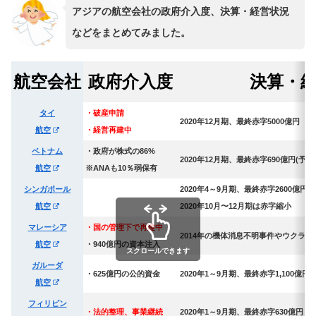
アジアの航空会社の政府介入度、決算・経営状況
などをまとめてみました。
航空会社
政府介入度
決算・
タイ
・破産申請
2020年12月期、最終赤字5000億円
航空
・経営再建中
ベトナム
・政府が株式の86%
2020年12月期、最終赤字690億円(予測
航空
※ANAも10％弱保有
シンガポール
2020年4～9月期、最終赤字2600億円
航空
2020年10月〜12月期は赤字縮小
マレーシア
・国の管理下で再建中
2014年の機体消息不明事件やウクラ
航空
・940億円の資本注入
スクロールできます
ガルーダ
・625億円の公的資金
2020年1～9月期、最終赤字1,100億円
航空
フィリピン
・法的整理、事業継続
2020年1～9月期、最終赤字630億円