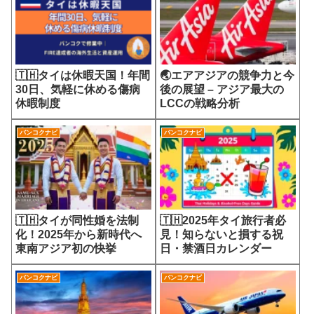
🇹🇭タイは休暇天国！年間
🌏エアアジアの競争力と今
30日、気軽に休める傷病
後の展望 – アジア最大の
休暇制度
LCCの戦略分析
バンコクナビ
バンコクナビ
🇹🇭タイが同性婚を法制
🇹🇭2025年タイ旅行者必
化！2025年から新時代へ
見！知らないと損する祝
東南アジア初の快挙
日・禁酒日カレンダー
バンコクナビ
バンコクナビ