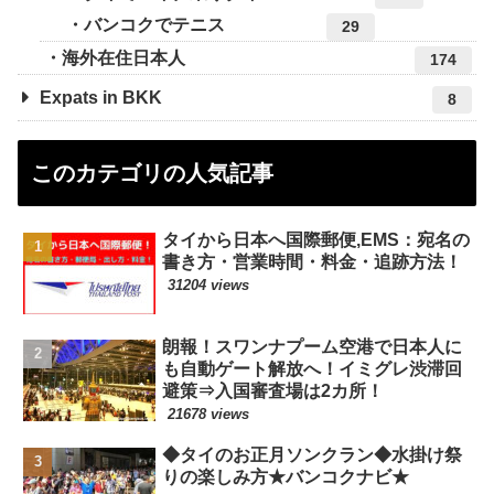
バンコクでテニス
29
海外在住日本人
174
Expats in BKK
8
このカテゴリの人気記事
タイから日本へ国際郵便,EMS：宛名の
書き方・営業時間・料金・追跡方法！
31204 views
朗報！スワンナプーム空港で日本人に
も自動ゲート解放へ！イミグレ渋滞回
避策⇒入国審査場は2カ所！
21678 views
◆タイのお正月ソンクラン◆水掛け祭
りの楽しみ方★バンコクナビ★