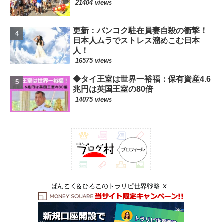
21404 views
更新：バンコク駐在員妻自殺の衝撃！
日本人ムラでストレス溜めこむ日本
人！
16575 views
◆タイ王室は世界一裕福：保有資産4.6
兆円は英国王室の80倍
14075 views