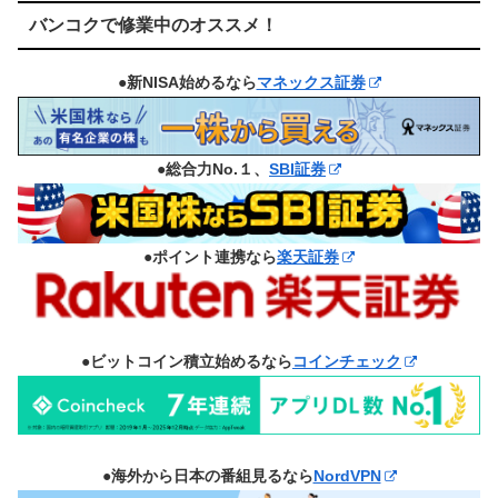
バンコクで修業中のオススメ！
●新NISA始めるなら
マネックス証券
●総合力No.１、
SBI証券
●ポイント連携なら
楽天証券
●ビットコイン積立始めるなら
コインチェック
●海外から日本の番組見るなら
NordVPN