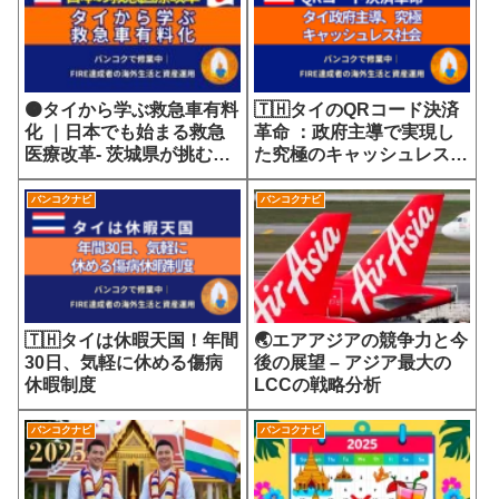
🟠タイから学ぶ救急車有料
🇹🇭タイのQRコード決済
化 ｜日本でも始まる救急
革命 ：政府主導で実現し
医療改革- 茨城県が挑む
た究極のキャッシュレス社
7700円の選定療養費が示
会
す医療サービスの未来
バンコクナビ
バンコクナビ
🇹🇭タイは休暇天国！年間
🌏エアアジアの競争力と今
30日、気軽に休める傷病
後の展望 – アジア最大の
休暇制度
LCCの戦略分析
バンコクナビ
バンコクナビ