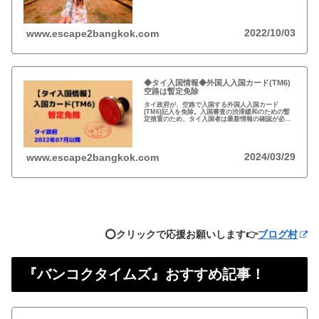
渡航者の滞在可能期間を30日から45日間に延長。
2022/10/03
www.escape2bangkok.com
◆タイ入国情報◆外国人入国カード(TM6)
空路は暫定免除
タイ政府が、空路で入国する外国人入国カード
(TM6)記入を免除。入国審査の渋滞緩和のための暫
定措置のため、タイ入国者は最新情報の確認が必
要。以前から必要性に疑問あり評判の悪いTM6、い
っそのこと永久にやめれば？
2024/03/29
www.escape2bangkok.com
⭕️クリックで応援お願いします👉
ブログ村
『バンコクタイムズ』おすすめ記事！