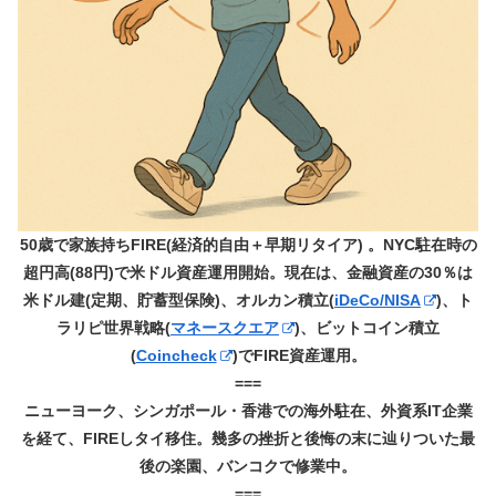
50歳で家族持ちFIRE(経済的自由＋早期リタイア) 。NYC駐在時の
超円高(88円)で米ドル資産運用開始。現在は、金融資産の30％は
米ドル建(定期、貯蓄型保険)、オルカン積立(
iDeCo/NISA
)、ト
ラリピ世界戦略(
マネースクエア
)、ビットコイン積立
(
Coincheck
)でFIRE資産運用。
===
ニューヨーク、シンガポール・香港での海外駐在、外資系IT企業
を経て、FIREしタイ移住。幾多の挫折と後悔の末に辿りついた最
後の楽園、バンコクで修業中。
===