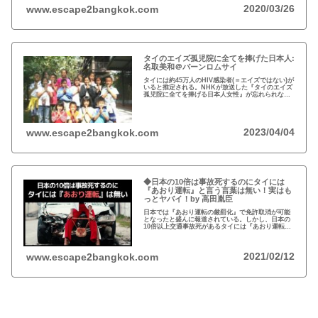
2020/03/26
www.escape2bangkok.com
タイのエイズ孤児院に全てを捧げた日本人:
名取美和＠バーンロムサイ
タイには約45万人のHIV感染者(＝エイズではない)が
いると推定される。NHKが放送した『タイのエイズ
孤児院に全てを捧げる日本人女性』が忘れられな
い。チェンマイのバーンロムサイ(HIVに母子感染し
た孤児たちの生活施設)にその人が…
2023/04/04
www.escape2bangkok.com
◆日本の10倍は事故死するのにタイには
『あおり運転』と言う言葉は無い！実はも
っとヤバイ！by 高田胤臣
日本では『あおり運転の厳罰化』で免許取消が可能
となったと盛んに報道されている。しかし、日本の
10倍以上交通事故死があるタイには『あおり運転』
という言葉がないと…
2021/02/12
www.escape2bangkok.com