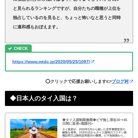
と見られるランキングですが、自分たちの職種が上位を
独占しているのを見ると、ちょっと怖いなと思うと同時
に違和感もおぼえます。
https://www.mtdc.jp/2020/05/25/1097/
⭕️クリックで応援お願いします👉
ブログ村
◆日本人のタイ入国は？
◆タイ入国制限撤廃◆ビザ無し滞在30⇒45
日間に延長<期限付>
タイ政府が、2020年3月から続いた非常事態宣言の
解除を発表。10月01日からタイ入国時のワクチン接
種証明又は陰性証明提示の撤廃。ビザ免除国からの