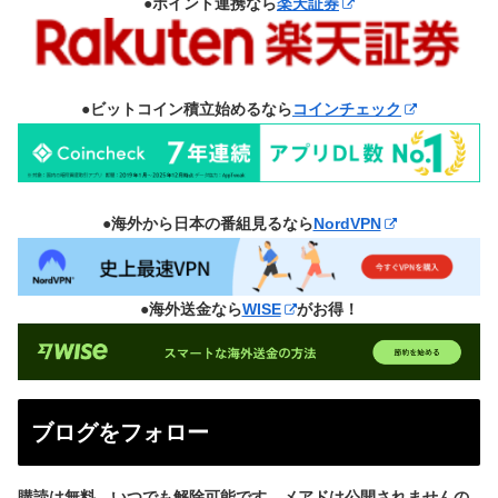
●ポイント連携なら
楽天証券
●ビットコイン積立始めるなら
コインチェック
●海外から日本の番組見るなら
NordVPN
●海外送金なら
WISE
がお得！
ブログをフォロー
購読は無料、いつでも解除可能です。メアドは公開されませんの