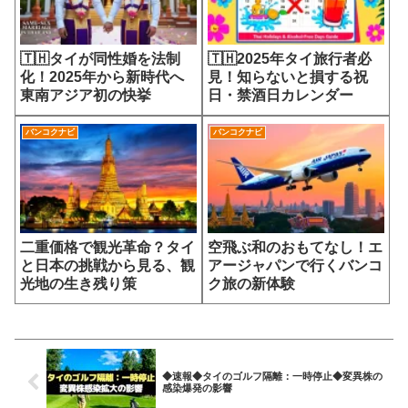
🇹🇭タイが同性婚を法制
🇹🇭2025年タイ旅行者必
化！2025年から新時代へ
見！知らないと損する祝
東南アジア初の快挙
日・禁酒日カレンダー
バンコクナビ
バンコクナビ
二重価格で観光革命？タイ
空飛ぶ和のおもてなし！エ
と日本の挑戦から見る、観
アージャパンで行くバンコ
光地の生き残り策
ク旅の新体験
◆速報◆タイのゴルフ隔離：一時停止◆変異株の
感染爆発の影響