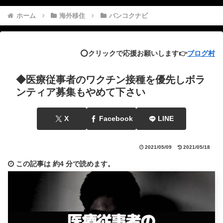
ホーム
海外移住
バンコクナビ
⭕️クリックで応援お願いします👉
ブログ村
◆医療従事者のワクチン接種を優先しボラ
ンティア募集もやめて下さい
X
Facebook
LINE
2021/05/09
2021/05/18
この記事は
約4 分
で読めます。