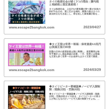
タイの格差社会が続く3つの理由：贈与税
と相続税と固定資産税！
タイは格差社会、上位1%の富裕層が持つ富が全体の
約67%を占め、更に広がる傾向…貧富の差はタイの
政治対立を引き起こし、罪を犯した富裕層が罰を免
れることも珍しくない。格差を広げる理由は3つ、贈
与税、相続税、そして日本で言う固定資産税が…
2023/04/27
www.escape2bangkok.com
◆タイ王室は世界一裕福：保有資産4.6兆円
は英国王室の80倍
話題の日本の皇室財産は国に帰属し、皇室費用は毎
年予算計上し国会承認が必要。一方、世界には裕福
な王室も多く世界一のお金持ちはタイ王室で資産は
約4.6兆円。有名なイギリスのエリザエス女王でさえ
約550億円で、タイ王室はその80倍以上…
2024/03/29
www.escape2bangkok.com
◆タイリピーター要確認◆ノービザ入国制
限：陸路(2回)・空路(6回)
◆タイリピーター要確認◆ノービザ入国制限：陸路
(2回)・空路(6回)タイ大好き、タイリピーターの皆さ
んが気になるのがノービザ入国の制限ですよね。近
年の不法滞在者への取り締まりの強化を受け、ノー
ビザ入国や『ビザラン』への規制が強化されていま
す。