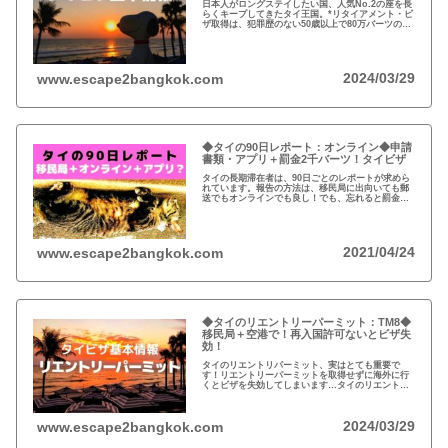
日本人がロングステイしたい国、人気No.2の座を長
らくキープしてきたタイ王国。*リタイアメント・ビ
ザ取得は、犯罪歴のない50歳以上で80万バーツの銀
行預金が条件。*2021年11月現在、80万バーツは、
日本円で約278万円。
2024/03/29
www.escape2bangkok.com
◆タイの90日レポート：オンライン◆申請
書類・アプリ＋罰金2千バーツ！タイビザ
タイの長期滞在者は、90日ごとのレポートが求めら
れています。報告の方法は、移民局に出向いても郵
送でもオンラインでも良し！でも、忘れると罰金
2000バーツです！
2021/04/24
www.escape2bangkok.com
◆タイのリエントリーパーミット：TM8◆
移民局＋空港で！再入国許可ないとビザ失
効！
タイのリエントリパーミット、実はとても重要で
す！リエントリーパーミットを取得せずに海外に行
くとビザを失効してしまいます…タイのリエントリ
ーパーミット基本情報：忘れるとビザが失効！シン
グルとマルチ！
2024/03/29
www.escape2bangkok.com