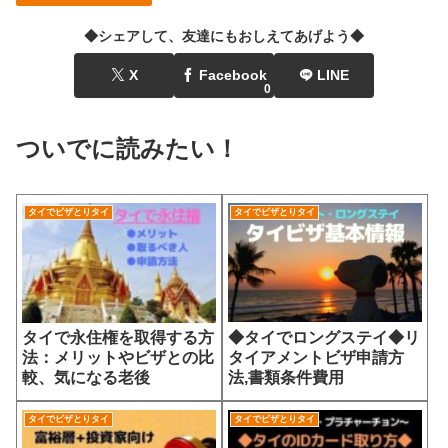
◆シェアして、友達にもおしえてあげよう◆
X
Facebook
LINE
0
ついでに読みたい！
タイでビザとりタイ
タイでビザとりタイ
◆タイでロングステイ◆リ
タイで永住権を取得する方
タイアメントビザ申請方
法：メリットやビザとの比
法,書類条件費用
較、気になる老後
タイでビザとりタイ
タイでビザとりタイ