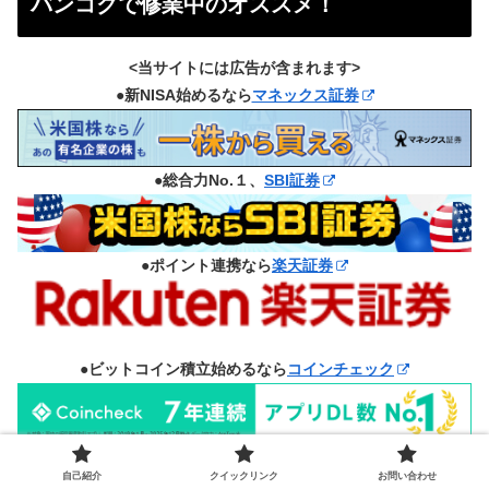
バンコクで修業中のオススメ！
<当サイトには広告が含まれます>
●新NISA始めるなら
マネックス証券
●総合力No.１、
SBI証券
●ポイント連携なら
楽天証券
●ビットコイン積立始めるなら
コインチェック
自己紹介
クイックリンク
お問い合わせ
●海外から日本の番組見るなら
NordVPN