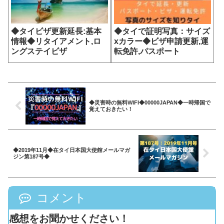
◆タイビザ更新延長:基本
◆タイで証明写真：サイズ
情報◆リタイアメント,ロ
xカラー◆ビザ申請更新,運
ングステイビザ
転免許,パスポート
◆災害時の無料WIFI◆00000JAPAN◆一時帰国で
覚えておきたい！
◆2019年11月◆在タイ日本国大使館メールマガ
ジン第187号◆
コメント
感想をお聞かせください！