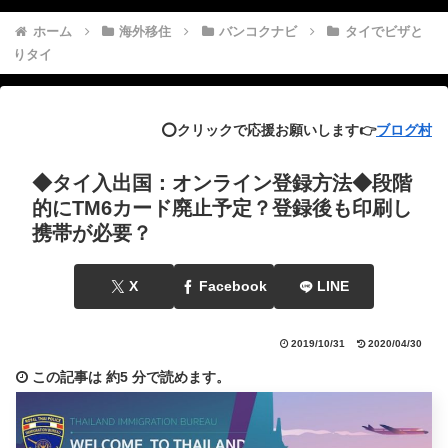
ホーム
海外移住
バンコクナビ
タイでビザと
りタイ
⭕️クリックで応援お願いします👉
ブログ村
◆タイ入出国：オンライン登録方法◆段階
的にTM6カード廃止予定？登録後も印刷し
携帯が必要？
X
Facebook
LINE
2019/10/31
2020/04/30
この記事は
約5 分
で読めます。