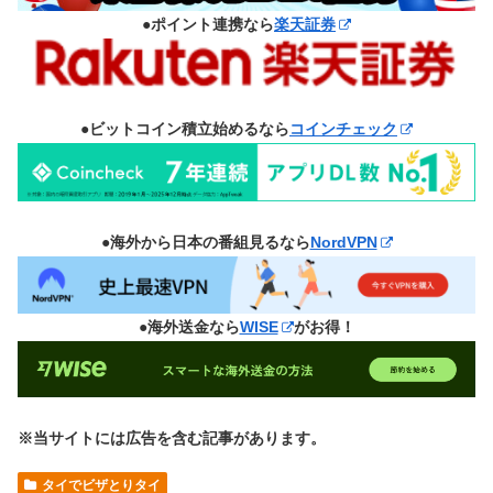
●ポイント連携なら
楽天証券
●ビットコイン積立始めるなら
コインチェック
●海外から日本の番組見るなら
NordVPN
●海外送金なら
WISE
がお得！
※当サイトには広告を含む記事があります。
タイでビザとりタイ