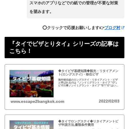
スマホのアプリなどでの紙での管理が不要な対策
を望みます。
⭕️クリックで応援お願いします👉
ブログ村
『タイでビザとりタイ』シリーズの記事は
こちら！
◆タイビザ基礎知識◆観光・リタイアメン
ト(ロングステイ)・移住ビザ
海外移住組のロングステイ・リタイアメント・ビザ
と呼ばれるのは『ノンイミグラント・タイプ ”O"』
ビザの事ノンイミグラント・タイプ "B"/”O”はいず
れも3ヶ月シングル、若しくは1年マルチプル観光目
的の中期ツーリスト・ビザ(3ヶ月・6ヶ月)は日本で
申請する
2022/02/03
www.escape2bangkok.com
◆タイでロングステイ◆リタイアメントビ
ザ申請方法,書類条件費用