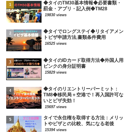
◆タイのTM30基本情報◆必要書類・
罰金・アプリ・記入例◆TM28
19830 views
◆タイでロングステイ◆リタイアメン
トビザ申請方法,書類条件費用
16525 views
◆タイのIDカード取得方法◆外国人用
ピンクの身分証明書
15829 views
◆タイのリエントリーパーミット：
TM8◆移民局＋空港で！再入国許可な
いとビザ失効！
15697 views
タイで永住権を取得する方法：メリッ
トやビザとの比較、気になる老後
15394 views