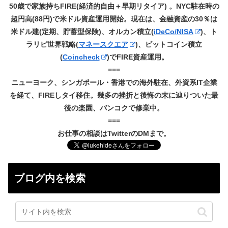
50歳で家族持ちFIRE(経済的自由＋早期リタイア) 。NYC駐在時の
超円高(88円)で米ドル資産運用開始。現在は、金融資産の30％は
米ドル建(定期、貯蓄型保険)、オルカン積立(
iDeCo/NISA
)、ト
ラリピ世界戦略(
マネースクエア
)、ビットコイン積立
(
Coincheck
)でFIRE資産運用。
===
ニューヨーク、シンガポール・香港での海外駐在、外資系IT企業
を経て、FIREしタイ移住。幾多の挫折と後悔の末に辿りついた最
後の楽園、バンコクで修業中。
===
お仕事の相談はTwitterのDMまで。
ブログ内を検索