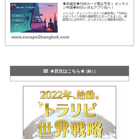
◆未確定◆TM6カード廃止予定＋ オンライ
ン申請◆90日レポもアプリ化へ！
バンコク・チェーンワッタナーの移民局に『TM30』
のオンライン申請の相談窓口に行ってきました。相
談窓口には行列で、ひっきりなしに相談者が訪れま
す。タイ移民局のTM30相談窓口大行列！90日レポ
ートもアプリ化＋TM6は廃止へ！
www.escape2bangkok.com
★目次はこちら★