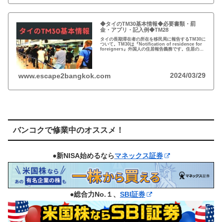
◆タイのTM30基本情報◆必要書類・罰
金・アプリ・記入例◆TM28
タイの長期滞在者の所在を移民局に報告するTM30に
ついて。TM30は『Notification of residence for
foreigners』外国人の住居報告義務です。住居のオ
ーナーの義務ですが、居住者も罰金を課されます。
2024/03/29
www.escape2bangkok.com
バンコクで修業中のオススメ！
●新NISA始めるなら
マネックス証券
●総合力No.１、
SBI証券