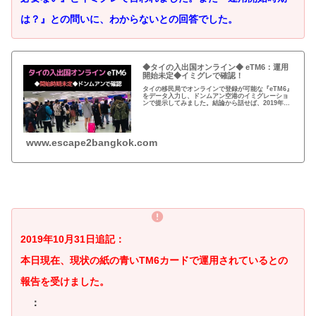
は？』との問いに、わからないとの回答でした。
◆タイの入出国オンライン◆ eTM6：運用
開始未定◆イミグレで確認！
タイの移民局でオンラインで登録が可能な『eTM6』
をデータ入力し、ドンムアン空港のイミグレーショ
ンで提示してみました。結論から話せば、2019年11
月5日現在、『eTM6は、提出する必要ない』とイミ
グレで言われました。また『運用開始時期は？...
www.escape2bangkok.com
2019年10月31日追記：
本日現在、現状の紙の青いTM6カードで運用されているとの
報告を受けました。
：