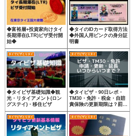
◆富裕層+投資家向けタイ
◆タイのIDカード取得方法
長期滞在(LTR)ビザ受付開
◆外国人用ピンクの身分証
始◆
明書
タイでビザとりタイ
タイでビザとりタイ
◆タイビザ・90日レポ・
◆タイビザ基礎知識◆観
TM30・免許・税金・自賠
光・リタイアメント(ロン
責保険の更新期限は？罰金
グステイ)・移住ビザ
は？
タイでビザとりタイ
タイでビザとりタイ