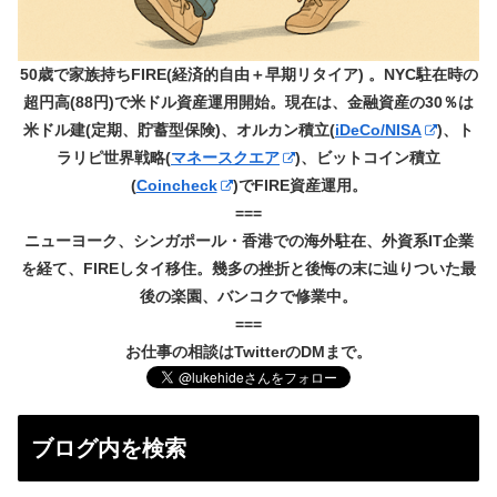
50歳で家族持ちFIRE(経済的自由＋早期リタイア) 。NYC駐在時の
超円高(88円)で米ドル資産運用開始。現在は、金融資産の30％は
米ドル建(定期、貯蓄型保険)、オルカン積立(
iDeCo/NISA
)、ト
ラリピ世界戦略(
マネースクエア
)、ビットコイン積立
(
Coincheck
)でFIRE資産運用。
===
ニューヨーク、シンガポール・香港での海外駐在、外資系IT企業
を経て、FIREしタイ移住。幾多の挫折と後悔の末に辿りついた最
後の楽園、バンコクで修業中。
===
お仕事の相談はTwitterのDMまで。
ブログ内を検索