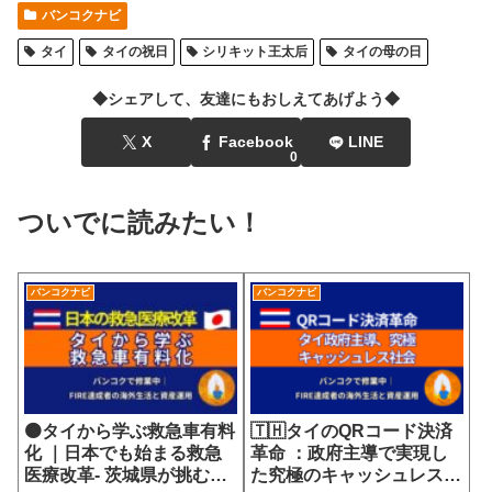
バンコクナビ
タイ
タイの祝日
シリキット王太后
タイの母の日
◆シェアして、友達にもおしえてあげよう◆
X
Facebook
LINE
0
ついでに読みたい！
バンコクナビ
バンコクナビ
🟠タイから学ぶ救急車有料
🇹🇭タイのQRコード決済
化 ｜日本でも始まる救急
革命 ：政府主導で実現し
医療改革- 茨城県が挑む
た究極のキャッシュレス社