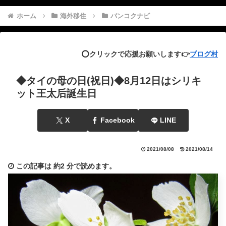
ホーム
海外移住
バンコクナビ
⭕️クリックで応援お願いします👉
ブログ村
◆タイの母の日(祝日)◆8月12日はシリキ
ット王太后誕生日
X
Facebook
LINE
2021/08/08
2021/08/14
この記事は
約2 分
で読めます。