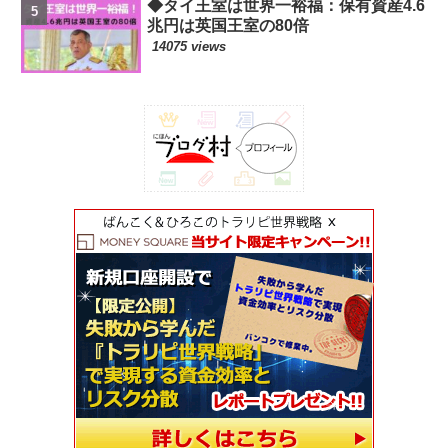
◆タイ王室は世界一裕福：保有資産4.6
兆円は英国王室の80倍
14075 views