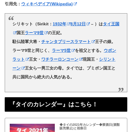
引用先：
ウィキペデイア(Wikipedia)
シリキット
（Sirikit：
1932年
8月12日
– ）は
タイ王国
国王
ラーマ9世
の王妃。
駐仏陸軍大将・
チャンタブリースラマート
王子の娘。
ラーマ9世と同じく、
ラーマ5世
を祖父とする。
ウボン
ラット
王女・
ワチラーロンコーン
現国王・
シリント
ーン
王女ら一男三女の母。タイでは、プミポン国王と
共に国民から絶大の人気がある。
『タイのカレンダー』はこちら！
◆タイの2021年カレンダー◆禁酒日(酒類
販売禁止)と祝祭日