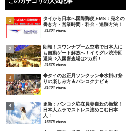
このカテゴリの人気記事
タイから日本へ国際郵便,EMS：宛名の
書き方・営業時間・料金・追跡方法！
31204 views
朗報！スワンナプーム空港で日本人に
も自動ゲート解放へ！イミグレ渋滞回
避策⇒入国審査場は2カ所！
21678 views
◆タイのお正月ソンクラン◆水掛け祭
りの楽しみ方★バンコクナビ★
21404 views
更新：バンコク駐在員妻自殺の衝撃！
日本人ムラでストレス溜めこむ日本
人！
16575 views