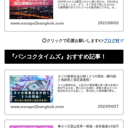
2020年のタイは新型コロナに振り回され、2021年は
どうなることか…さて、タイ生活で気になるのが、
仏教関連の日でアルコールの販売禁止ですね。せっ
かくの休日を有意義に過ごせるようカレンダーをチ
ェックしましょう！
2021/08/03
www.escape2bangkok.com
⭕️クリックで応援お願いします👉
ブログ村
『バンコクタイムズ』おすすめ記事！
タイの格差社会が続く3つの理由：贈与税
と相続税と固定資産税！
タイは格差社会、上位1%の富裕層が持つ富が全体の
約67%を占め、更に広がる傾向…貧富の差はタイの
政治対立を引き起こし、罪を犯した富裕層が罰を免
れることも珍しくない。格差を広げる理由は3つ、贈
与税、相続税、そして日本で言う固定資産税が…
2023/04/27
www.escape2bangkok.com
◆タイ王室は世界一裕福：保有資産4.6兆円