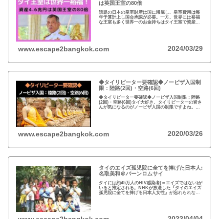
は英国王室の80倍
話題の日本の皇室財産は国に帰属し、皇室費用は毎
年予算計上し国会承認が必要。一方、世界には裕福
な王室も多く世界一のお金持ちはタイ王室で資産は
約4.6兆円。有名なイギリスのエリザエス女王でさえ
約550億円で、タイ王室はその80倍以上…
2024/03/29
www.escape2bangkok.com
◆タイリピーター要確認◆ノービザ入国制
限：陸路(2回)・空路(6回)
◆タイリピーター要確認◆ノービザ入国制限：陸路
(2回)・空路(6回)タイ大好き、タイリピーターの皆さ
んが気になるのがノービザ入国の制限ですよね。近
年の不法滞在者への取り締まりの強化を受け、ノー
ビザ入国や『ビザラン』への規制が強化されていま
す。
2020/03/26
www.escape2bangkok.com
タイのエイズ孤児院に全てを捧げた日本人:
名取美和＠バーンロムサイ
タイには約45万人のHIV感染者(＝エイズではない)が
いると推定される。NHKが放送した『タイのエイズ
孤児院に全てを捧げる日本人女性』が忘れられな
い。チェンマイのバーンロムサイ(HIVに母子感染し
た孤児たちの生活施設)にその人が…
2023/04/04