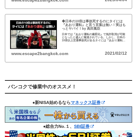
www.escape2bangkok.com
◆日本の10倍は事故死するのにタイには
『あおり運転』と言う言葉は無い！実はも
っとヤバイ！by 高田胤臣
日本では『あおり運転の厳罰化』で免許取消が可能
となったと盛んに報道されている。しかし、日本の
10倍以上交通事故死があるタイには『あおり運転』
という言葉がないと…
2021/02/12
www.escape2bangkok.com
バンコクで修業中のオススメ！
●新NISA始めるなら
マネックス証券
●総合力No.１、
SBI証券