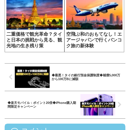
二重価格で観光革命？タイ
空飛ぶ和のおもてなし！エ
と日本の挑戦から見る、観
アージャパンで行くバンコ
光地の生き残り策
ク旅の新体験
◆最悪！タイの銀行預金保護制度◆補償5,000万
から100万Bに減額
◆楽天モバイル：ポイント20倍◆iPhone購入期
間限定キャンペーン