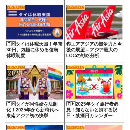
7700円の選定療養費が示
会
す医療サービスの未来
バンコクナビ
バンコクナビ
🇹🇭タイは休暇天国！年間
🌏エアアジアの競争力と今
30日、気軽に休める傷病
後の展望 – アジア最大の
休暇制度
LCCの戦略分析
バンコクナビ
バンコクナビ
🇹🇭タイが同性婚を法制
🇹🇭2025年タイ旅行者必
化！2025年から新時代へ
見！知らないと損する祝
東南アジア初の快挙
日・禁酒日カレンダー
バンコクナビ
バンコクナビ