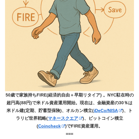
50歳で家族持ちFIRE(経済的自由＋早期リタイア) 。NYC駐在時の
超円高(88円)で米ドル資産運用開始。現在は、金融資産の30％は
米ドル建(定期、貯蓄型保険)、オルカン積立(
iDeCo/NISA
)、ト
ラリピ世界戦略(
マネースクエア
)、ビットコイン積立
(
Coincheck
)でFIRE資産運用。
===