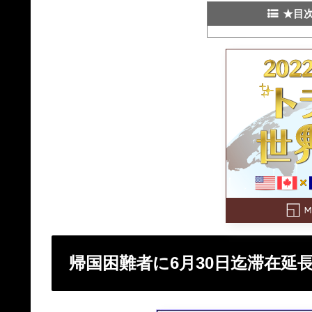
★目
帰国困難者に6月30日迄滞在延