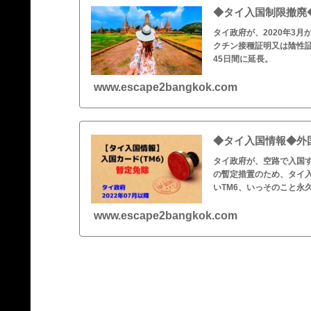
◆タイ入国制限撤廃◆
タイ政府が、2020年3
クチン接種証明又は陰性
45日間に延長。
www.escape2bangkok.com
◆タイ入国情報◆外国
タイ政府が、空路で入国す
の暫定措置のため、タイ
いTM6、いっそのこと永
www.escape2bangkok.com