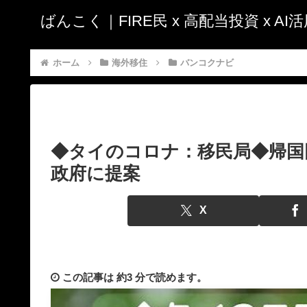
ばんこく｜FIRE民 x 高配当投資 x A
ホーム
海外移住
バンコクナビ
◆タイのコロナ：移民局◆帰国
政府に提案
X
この記事は
約3 分
で読めます。