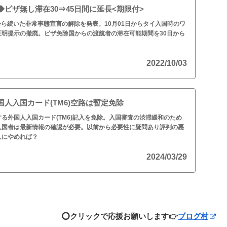
ビザ無し滞在30⇒45日間に延長<期限付>
月から続いた非常事態宣言の解除を発表。10月01日からタイ入国時のワ
証明提示の撤廃。ビザ免除国からの渡航者の滞在可能期間を30日から
2022/10/03
人入国カード(TM6)空路は暫定免除
る外国人入国カード(TM6)記入を免除。入国審査の渋滞緩和のため
入国者は最新情報の確認が必要。以前から必要性に疑問あり評判の悪
久にやめれば？
2024/03/29
⭕️クリックで応援お願いします👉
ブログ村