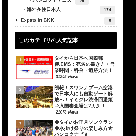
バンコクでテニス
29
海外在住日本人
174
Expats in BKK
8
このカテゴリの人気記事
タイから日本へ国際郵
便,EMS：宛名の書き方・営
業時間・料金・追跡方法！
31205 views
朗報！スワンナプーム空港
で日本人にも自動ゲート解
放へ！イミグレ渋滞回避策
⇒入国審査場は2カ所！
21678 views
◆タイのお正月ソンクラン
◆水掛け祭りの楽しみ方★
バンコクナビ★