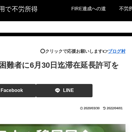
I活用で不労所得
FIRE達成への道
不労
⭕️クリックで応援お願いします👉
ブログ村
困難者に6月30日迄滞在延長許可を
Facebook
LINE
2020/03/30
2022/04/01