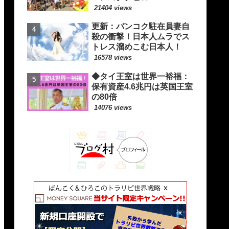
21404 views
更新：バンコク駐在員妻自
殺の衝撃！日本人ムラでス
トレス溜めこむ日本人！
16578 views
◆タイ王室は世界一裕福：
保有資産4.6兆円は英国王室
の80倍
14076 views