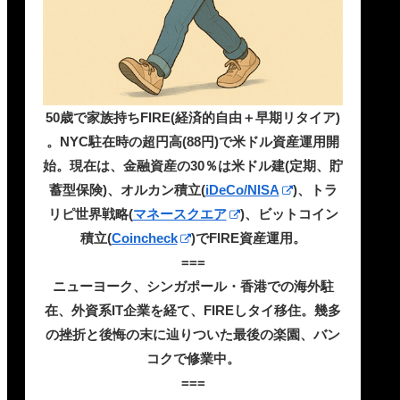
50歳で家族持ちFIRE(経済的自由＋早期リタイア)
。NYC駐在時の超円高(88円)で米ドル資産運用開
始。現在は、金融資産の30％は米ドル建(定期、貯
蓄型保険)、オルカン積立(
iDeCo/NISA
)、トラ
リピ世界戦略(
マネースクエア
)、ビットコイン
積立(
Coincheck
)でFIRE資産運用。
===
ニューヨーク、シンガポール・香港での海外駐
在、外資系IT企業を経て、FIREしタイ移住。幾多
の挫折と後悔の末に辿りついた最後の楽園、バン
コクで修業中。
===