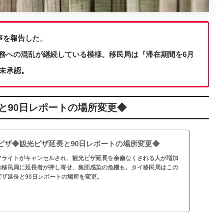
事を報告した。
務への混乱が継続している模様。移民局は『滞在期間を6月
未承認。
と90日レポートの場所変更◆
ビザ◆観光ビザ延長と90日レポートの場所変更◆
フライトがキャンセルされ、観光ビザ延長を余儀なくされる人が増加
の移民局に延長者が押し寄せ、集団感染の危機も。タイ移民局はこの
ザ延長と90日レポートの場所を変更。