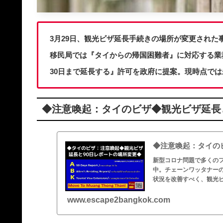
3月29日、観光ビザ延長手続きの場所が変更された
移民局では『タイからの帰国困難者』に対応する業
30日まで延長する』許可を政府に提案。現時点では
◆注意喚起：タイのビザ◆観光ビザ延長
◆注意喚起：タイの
新型コロナ問題で多くの
中。チェーンワッタナー
状況を改善すべく、観光ビ
www.escape2bangkok.com