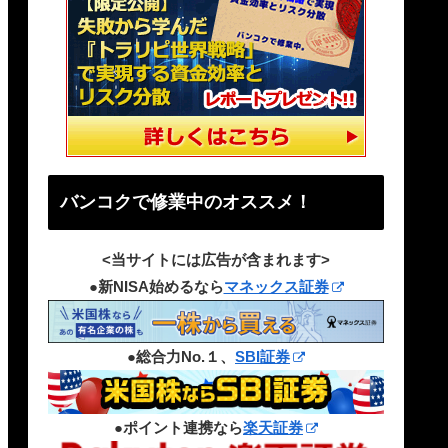
バンコクで修業中のオススメ！
<当サイトには広告が含まれます>
●新NISA始めるなら
マネックス証券
●総合力No.１、
SBI証券
●ポイント連携なら
楽天証券