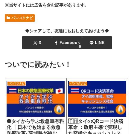
※当サイトには広告を含む記事があります。
バンコクナビ
◆シェアして、友達にもおしえてあげよう◆
X
Facebook
LINE
0
ついでに読みたい！
バンコクナビ
バンコクナビ
🟠タイから学ぶ救急車有料
🇹🇭タイのQRコード決済
化 ｜日本でも始まる救急
革命 ：政府主導で実現し
医療改革- 茨城県が挑む
た究極のキャッシュレス社