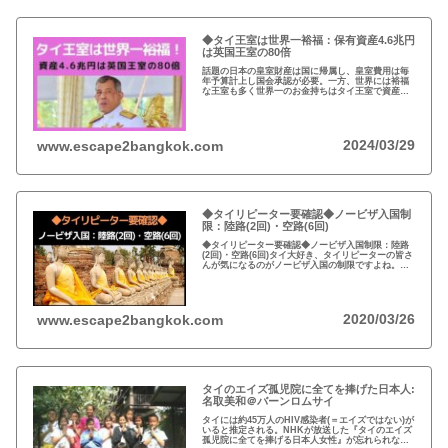
◆タイ王室は世界一裕福：保有資産4.6兆円
は英国王室の80倍
話題の日本の皇室財産は国に帰属し、皇室費用は毎
年予算計上し国会承認が必要。一方、世界には裕福
な王室も多く世界一のお金持ちはタイ王室で資産は
約4.6兆円。有名なイギリスのエリザエス女王でさえ
約550億円で、タイ王室はその80倍以上…
2024/03/29
www.escape2bangkok.com
◆タイリピーター要確認◆ノービザ入国制
限：陸路(2回)・空路(6回)
◆タイリピーター要確認◆ノービザ入国制限：陸路
(2回)・空路(6回)タイ大好き、タイリピーターの皆さ
んが気になるのがノービザ入国の制限ですよね。近
年の不法滞在者への取り締まりの強化を受け、ノー
ビザ入国や『ビザラン』への規制が強化されていま
す。
2020/03/26
www.escape2bangkok.com
タイのエイズ孤児院に全てを捧げた日本人:
名取美和＠バーンロムサイ
タイには約45万人のHIV感染者(＝エイズではない)が
いると推定される。NHKが放送した『タイのエイズ
孤児院に全てを捧げる日本人女性』が忘れられな