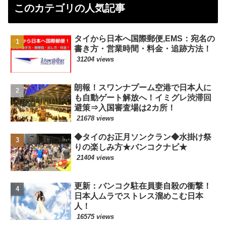
このカテゴリの人気記事
タイから日本へ国際郵便,EMS：宛名の
書き方・営業時間・料金・追跡方法！
31204 views
朗報！スワンナプーム空港で日本人に
も自動ゲート解放へ！イミグレ渋滞回
避策⇒入国審査場は2カ所！
21678 views
◆タイのお正月ソンクラン◆水掛け祭
りの楽しみ方★バンコクナビ★
21404 views
更新：バンコク駐在員妻自殺の衝撃！
日本人ムラでストレス溜めこむ日本
人！
16575 views