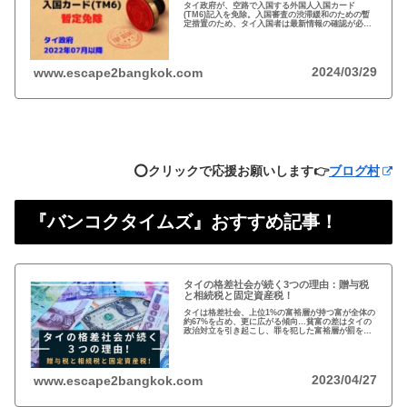
タイ政府が、空路で入国する外国人入国カード
(TM6)記入を免除。入国審査の渋滞緩和のための暫
定措置のため、タイ入国者は最新情報の確認が必
要。以前から必要性に疑問あり評判の悪いTM6、い
っそのこと永久にやめれば？
2024/03/29
www.escape2bangkok.com
⭕️クリックで応援お願いします👉
ブログ村
『バンコクタイムズ』おすすめ記事！
タイの格差社会が続く3つの理由：贈与税
と相続税と固定資産税！
タイは格差社会、上位1%の富裕層が持つ富が全体の
約67%を占め、更に広がる傾向…貧富の差はタイの
政治対立を引き起こし、罪を犯した富裕層が罰を免
れることも珍しくない。格差を広げる理由は3つ、贈
与税、相続税、そして日本で言う固定資産税が…
2023/04/27
www.escape2bangkok.com