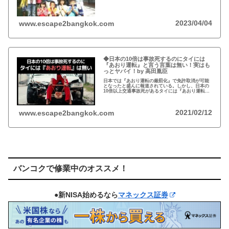
い。チェンマイのバーンロムサイ(HIVに母子感染し
た孤児たちの生活施設)にその人が…
2023/04/04
www.escape2bangkok.com
◆日本の10倍は事故死するのにタイには
『あおり運転』と言う言葉は無い！実はも
っとヤバイ！by 高田胤臣
日本では『あおり運転の厳罰化』で免許取消が可能
となったと盛んに報道されている。しかし、日本の
10倍以上交通事故死があるタイには『あおり運転』
という言葉がないと…
2021/02/12
www.escape2bangkok.com
バンコクで修業中のオススメ！
●新NISA始めるなら
マネックス証券