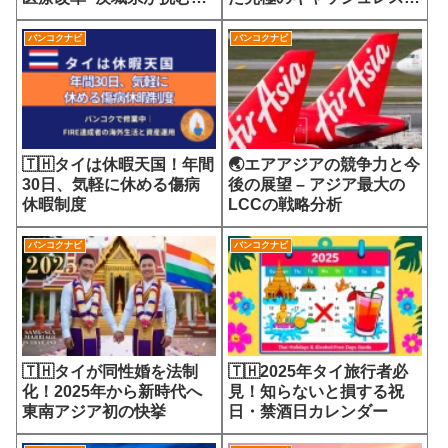
7700円の選定療養費が示
会
す医療サービスの未来
バンコクナビ
バンコクナビ
🇹🇭タイは休暇天国！年間
🌏エアアジアの競争力と今
30日、気軽に休める傷病
後の展望 – アジア最大の
休暇制度
LCCの戦略分析
バンコクナビ
バンコクナビ
🇹🇭タイが同性婚を法制
🇹🇭2025年タイ旅行者必
化！2025年から新時代へ
見！知らないと損する祝
東南アジア初の快挙
日・禁酒日カレンダー