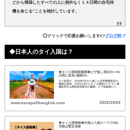
どから帰国したすべての人に例外なく１４日間の自宅待
機を命じる”ことを検討しています。
⭕️クリックで応援お願いします👉
ブログ村
◆日本人のタイ入国は？
◆タイ入国制限撤廃◆ビザ無し滞在30⇒45
日間に延長<期限付>
タイ政府が、2020年3月から続いた非常事態宣言の
解除を発表。10月01日からタイ入国時のワクチン接
種証明又は陰性証明提示の撤廃。ビザ免除国からの
渡航者の滞在可能期間を30日から45日間に延長。
2022/10/03
www.escape2bangkok.com
◆タイ入国情報◆外国人入国カード(TM6)
空路は暫定免除