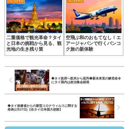
バンコクナビ
バンコクナビ
二重価格で観光革命？タイ
空飛ぶ和のおもてなし！エ
と日本の挑戦から見る、観
アージャパンで行くバンコ
光地の生き残り策
ク旅の新体験
◆タイ政府へ欧米から批判◆新未来党の解党命令
にタイ国内は政治集会頻発
◆タイ保健省からの新型コロナウィルスに関する
発表(2月27日)【在タイ日本国大使館】