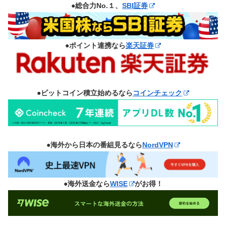
●総合力No.１、
SBI証券
●ポイント連携なら
楽天証券
●ビットコイン積立始めるなら
コインチェック
●海外から日本の番組見るなら
NordVPN
●海外送金なら
WISE
がお得！