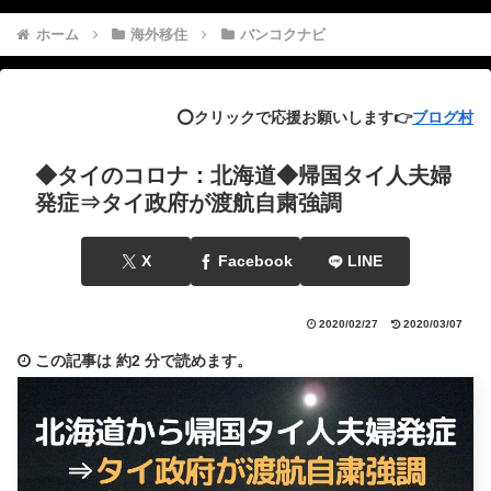
ホーム
海外移住
バンコクナビ
⭕️クリックで応援お願いします👉
ブログ村
◆タイのコロナ：北海道◆帰国タイ人夫婦
発症⇒タイ政府が渡航自粛強調
X
Facebook
LINE
2020/02/27
2020/03/07
この記事は
約2 分
で読めます。