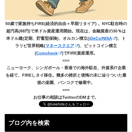
50歳で家族持ちFIRE(経済的自由＋早期リタイア) 。NYC駐在時の
超円高(88円)で米ドル資産運用開始。現在は、金融資産の30％は
米ドル建(定期、貯蓄型保険)、オルカン積立(
iDeCo/NISA
)、ト
ラリピ世界戦略(
マネースクエア
)、ビットコイン積立
(
Coincheck
)でFIRE資産運用。
===
ニューヨーク、シンガポール・香港での海外駐在、外資系IT企業
を経て、FIREしタイ移住。幾多の挫折と後悔の末に辿りついた最
後の楽園、バンコクで修業中。
===
お仕事の相談はTwitterのDMまで。
ブログ内を検索