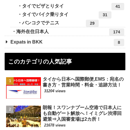
タイでビザとりタイ
41
タイでバイク乗りタイ
31
バンコクでテニス
29
海外在住日本人
174
Expats in BKK
8
このカテゴリの人気記事
タイから日本へ国際郵便,EMS：宛名の
書き方・営業時間・料金・追跡方法！
31204 views
朗報！スワンナプーム空港で日本人に
も自動ゲート解放へ！イミグレ渋滞回
避策⇒入国審査場は2カ所！
21678 views