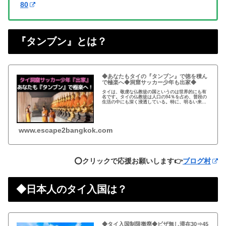
80
『タンブン』とは？
◆あなたもタイの『タンブン』で徳を積ん
で極楽へ◆洞窟サッカー少年も出家◆
タイは、敬虔な仏教徒の国というのは世界的にも有
名です。タイの仏教徒は人口の94％を占め、普段の
生活の中にも深く浸透している。特に、明るい来世
のために徳を積む『タンブン』が重要です。
www.escape2bangkok.com
⭕️クリックで応援お願いします👉
ブログ村
◆日本人のタイ入国は？
◆タイ入国制限撤廃◆ビザ無し滞在30⇒45