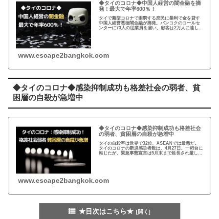
◆タイのコロナ◆中国人経営の闇金融を摘
発！最大で年率600％！
タイで新型コロナで困窮する庶民に暴利で金を貸す
中国人経営悪徳闇金融が摘発。バンコクのコールセ
ンターに73人の従業員を雇い、顧客は2万人に達し
た。金利は最大で年率600％の暴利で、返せないと家
に借金取りが送られた…
www.escape2bangkok.com
◆タイのコロナ◆感染抑制成功も格差社会の弱者、貧
困層の自殺が急増中
◆タイのコロナ◆感染抑制成功も格差社会
の弱者、貧困層の自殺が急増中
タイの自殺率は世界で32位、ASEANでは最悪だ。
タイのコロナの新規感染者数は、4月27日、一桁台に
転じたが、緊急事態宣言は5月末まで延長され厳しい
経済制限は続く。著しい格差社会の弱者、貧困層の
自殺が連日報じられている。
www.escape2bangkok.com
★目次はこちら★