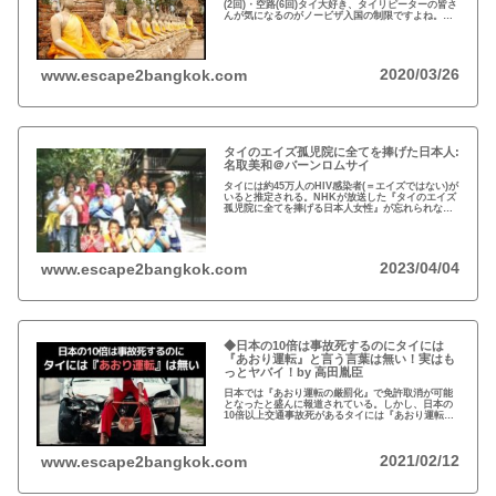
(2回)・空路(6回)タイ大好き、タイリピーターの皆さ
んが気になるのがノービザ入国の制限ですよね。近
年の不法滞在者への取り締まりの強化を受け、ノー
ビザ入国や『ビザラン』への規制が強化されていま
す。
2020/03/26
www.escape2bangkok.com
タイのエイズ孤児院に全てを捧げた日本人:
名取美和＠バーンロムサイ
タイには約45万人のHIV感染者(＝エイズではない)が
いると推定される。NHKが放送した『タイのエイズ
孤児院に全てを捧げる日本人女性』が忘れられな
い。チェンマイのバーンロムサイ(HIVに母子感染し
た孤児たちの生活施設)にその人が…
2023/04/04
www.escape2bangkok.com
◆日本の10倍は事故死するのにタイには
『あおり運転』と言う言葉は無い！実はも
っとヤバイ！by 高田胤臣
日本では『あおり運転の厳罰化』で免許取消が可能
となったと盛んに報道されている。しかし、日本の
10倍以上交通事故死があるタイには『あおり運転』
という言葉がないと…
2021/02/12
www.escape2bangkok.com