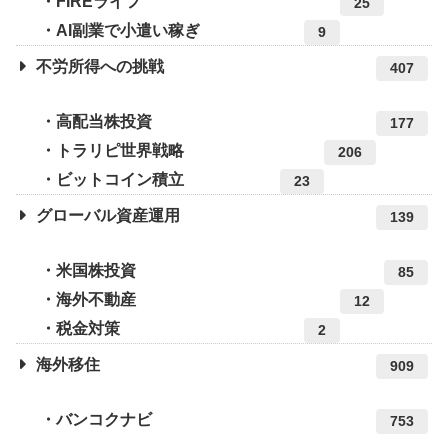
FIREライフ
25
AI副業で小遣い稼ぎ
9
不労所得への挑戦
407
高配当株投資
177
トラリピ世界戦略
206
ビットコイン積立
23
グローバル資産運用
139
米国株投資
85
海外不動産
12
税金対策
2
海外移住
909
バンコクナビ
753