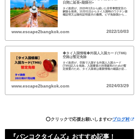
日間に延長<期限付>
タイ政府が、2020年3月から続いた非常事態宣言の
解除を発表。10月01日からタイ入国時のワクチン接
種証明又は陰性証明提示の撤廃。ビザ免除国からの
渡航者の滞在可能期間を30日から45日間に延長。
2022/10/03
www.escape2bangkok.com
◆タイ入国情報◆外国人入国カード(TM6)
空路は暫定免除
タイ政府が、空路で入国する外国人入国カード
(TM6)記入を免除。入国審査の渋滞緩和のための暫
定措置のため、タイ入国者は最新情報の確認が必
要。以前から必要性に疑問あり評判の悪いTM6、い
っそのこと永久にやめれば？
2024/03/29
www.escape2bangkok.com
⭕️クリックで応援お願いします👉
ブログ村
『バンコクタイムズ』おすすめ記事！