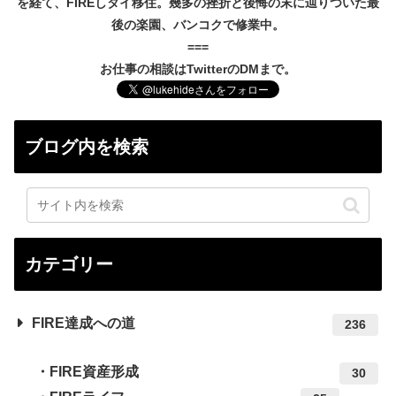
を経て、FIREしタイ移住。幾多の挫折と後悔の末に辿りついた最
後の楽園、バンコクで修業中。
===
お仕事の相談はTwitterのDMまで。
ブログ内を検索
カテゴリー
FIRE達成への道
236
FIRE資産形成
30