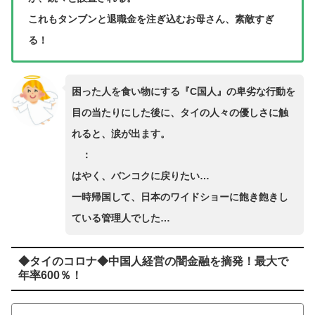
これもタンブンと退職金を注ぎ込むお母さん、素敵すぎ
る！
困った人を食い物にする『C国人』の卑劣な行動を
目の当たりにした後に、タイの人々の優しさに触
れると、涙が出ます。
：
はやく、バンコクに戻りたい…
一時帰国して、日本のワイドショーに飽き飽きし
ている管理人でした…
◆タイのコロナ◆中国人経営の闇金融を摘発！最大で
年率600％！