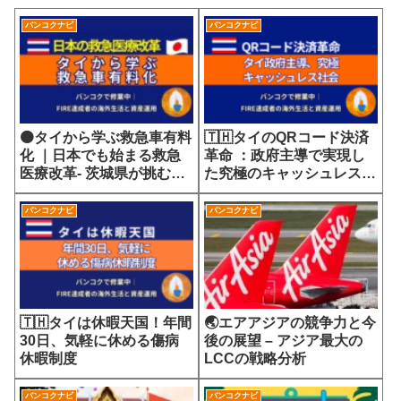
バンコクナビ
バンコクナビ
🟠タイから学ぶ救急車有料
🇹🇭タイのQRコード決済
化 ｜日本でも始まる救急
革命 ：政府主導で実現し
医療改革- 茨城県が挑む
た究極のキャッシュレス社
7700円の選定療養費が示
会
す医療サービスの未来
バンコクナビ
バンコクナビ
🇹🇭タイは休暇天国！年間
🌏エアアジアの競争力と今
30日、気軽に休める傷病
後の展望 – アジア最大の
休暇制度
LCCの戦略分析
バンコクナビ
バンコクナビ