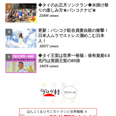
◆タイのお正月ソンクラン◆水掛け祭
りの楽しみ方★バンコクナビ★
21404 views
更新：バンコク駐在員妻自殺の衝撃！
日本人ムラでストレス溜めこむ日本
人！
16577 views
◆タイ王室は世界一裕福：保有資産4.6
兆円は英国王室の80倍
14076 views