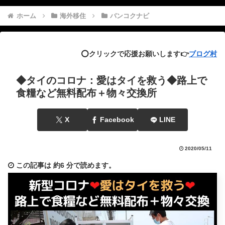
ホーム
海外移住
バンコクナビ
⭕️クリックで応援お願いします👉
ブログ村
◆タイのコロナ：愛はタイを救う◆路上で
食糧など無料配布＋物々交換所
X
Facebook
LINE
2020/05/11
この記事は
約6 分
で読めます。