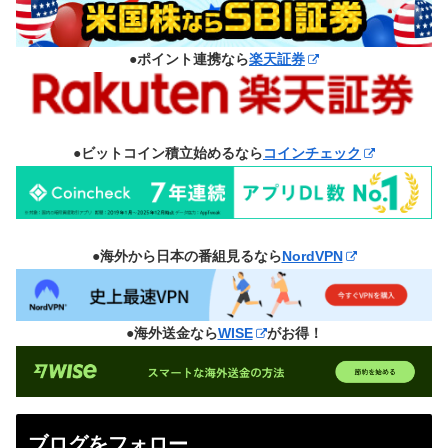
●ポイント連携なら
楽天証券
●ビットコイン積立始めるなら
コインチェック
●海外から日本の番組見るなら
NordVPN
●海外送金なら
WISE
がお得！
ブログをフォロー