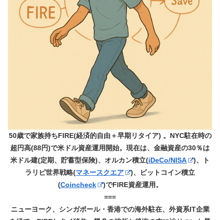
50歳で家族持ちFIRE(経済的自由＋早期リタイア) 。NYC駐在時の
超円高(88円)で米ドル資産運用開始。現在は、金融資産の30％は
米ドル建(定期、貯蓄型保険)、オルカン積立(
iDeCo/NISA
)、ト
ラリピ世界戦略(
マネースクエア
)、ビットコイン積立
(
Coincheck
)でFIRE資産運用。
===
ニューヨーク、シンガポール・香港での海外駐在、外資系IT企業