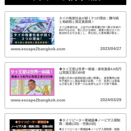
タイの格差社会が続く3つの理由：贈与税
と相続税と固定資産税！
タイは格差社会、上位1%の富裕層が持つ富が全体の
約67%を占め、更に広がる傾向…貧富の差はタイの
政治対立を引き起こし、罪を犯した富裕層が罰を免
れることも珍しくない。格差を広げる理由は3つ、贈
与税、相続税、そして日本で言う固定資産税が…
2023/04/27
www.escape2bangkok.com
◆タイ王室は世界一裕福：保有資産4.6兆円
は英国王室の80倍
話題の日本の皇室財産は国に帰属し、皇室費用は毎
年予算計上し国会承認が必要。一方、世界には裕福
な王室も多く世界一のお金持ちはタイ王室で資産は
約4.6兆円。有名なイギリスのエリザエス女王でさえ
約550億円で、タイ王室はその80倍以上…
2024/03/29
www.escape2bangkok.com
◆タイリピーター要確認◆ノービザ入国制
限：陸路(2回)・空路(6回)
◆タイリピーター要確認◆ノービザ入国制限：陸路