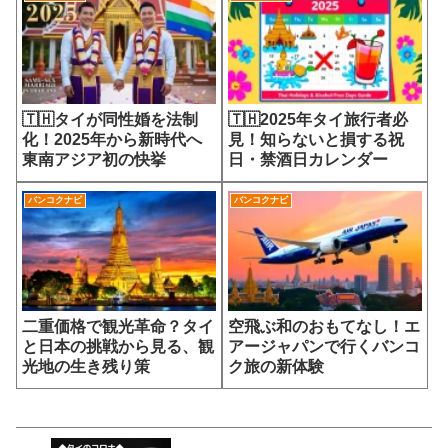
🇹🇭タイが同性婚を法制
🇹🇭2025年タイ旅行者必
化！2025年から新時代へ
見！知らないと損する祝
東南アジア初の快挙
日・禁酒日カレンダー
バンコクナビ
バンコクナビ
二重価格で観光革命？タイ
空飛ぶ和のおもてなし！エ
と日本の挑戦から見る、観
アージャパンで行くバンコ
光地の生き残り策
ク旅の新体験