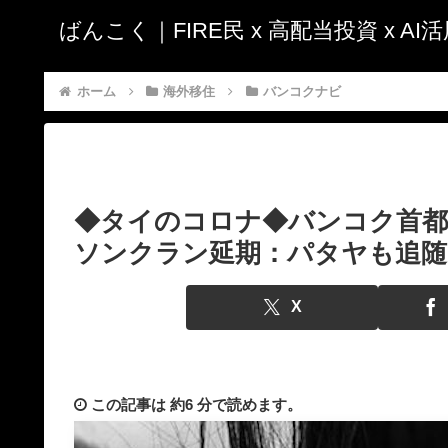
ばんこく｜FIRE民 x 高配当投資 x A
ホーム
海外移住
バンコクナビ
◆タイのコロナ◆バンコク首都
ソンクラン延期：パタヤも追随
X
この記事は
約6 分
で読めます。