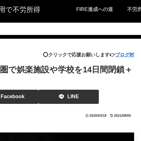
I活用で不労所得
FIRE達成への道
不労
⭕️クリックで応援お願いします👉
ブログ村
圏で娯楽施設や学校を14日間閉鎖＋
Facebook
LINE
2020/03/18
2021/08/05