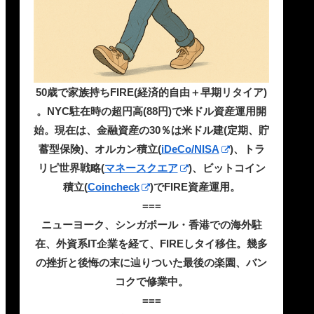
50歳で家族持ちFIRE(経済的自由＋早期リタイア)
。NYC駐在時の超円高(88円)で米ドル資産運用開
始。現在は、金融資産の30％は米ドル建(定期、貯
蓄型保険)、オルカン積立(
iDeCo/NISA
)、トラ
リピ世界戦略(
マネースクエア
)、ビットコイン
積立(
Coincheck
)でFIRE資産運用。
===
ニューヨーク、シンガポール・香港での海外駐
在、外資系IT企業を経て、FIREしタイ移住。幾多
の挫折と後悔の末に辿りついた最後の楽園、バン
コクで修業中。
===