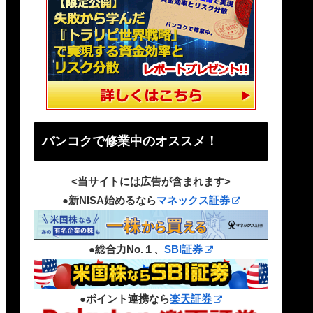
バンコクで修業中のオススメ！
<当サイトには広告が含まれます>
●新NISA始めるなら
マネックス証券
●総合力No.１、
SBI証券
●ポイント連携なら
楽天証券