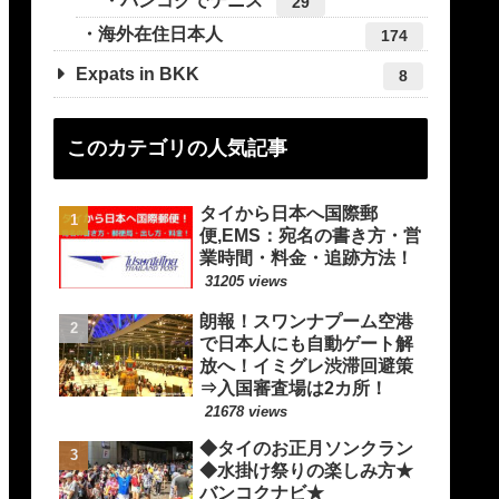
バンコクでテニス
29
海外在住日本人
174
Expats in BKK
8
このカテゴリの人気記事
タイから日本へ国際郵
便,EMS：宛名の書き方・営
業時間・料金・追跡方法！
31205 views
朗報！スワンナプーム空港
で日本人にも自動ゲート解
放へ！イミグレ渋滞回避策
⇒入国審査場は2カ所！
21678 views
◆タイのお正月ソンクラン
◆水掛け祭りの楽しみ方★
バンコクナビ★