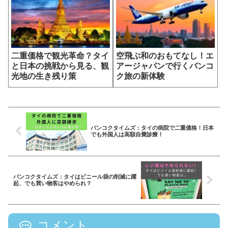
二重価格で観光革命？タイ
空飛ぶ和のおもてなし！エ
と日本の挑戦から見る、観
アージャパンで行くバンコ
光地の生き残り策
ク旅の新体験
バンコクタイムズ：タイの病院で二重価格！日本
でも外国人は高額自費診療！
バンコクタイムズ：タイはビニール袋の削減に躍
起、でも買い物客はやめられ？
コメント