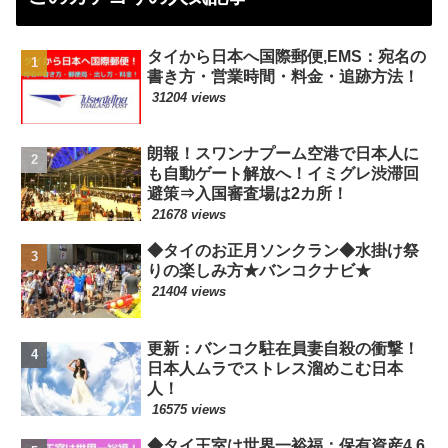
タイから日本へ国際郵便,EMS：宛名の
書き方・営業時間・料金・追跡方法！
31204 views
朗報！スワンナプーム空港で日本人に
も自動ゲート解放へ！イミグレ渋滞回
避策⇒入国審査場は2カ所！
21678 views
◆タイのお正月ソンクラン◆水掛け祭
りの楽しみ方★バンコクナビ★
21404 views
更新：バンコク駐在員妻自殺の衝撃！
日本人ムラでストレス溜めこむ日本
人！
16575 views
◆タイ王室は世界一裕福：保有資産4.6