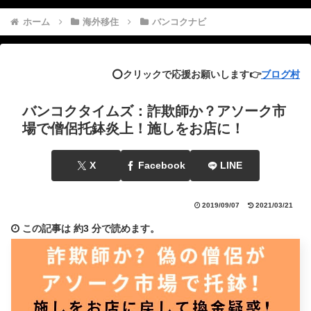
ホーム
海外移住
バンコクナビ
⭕️クリックで応援お願いします👉
ブログ村
バンコクタイムズ：詐欺師か？アソーク市
場で僧侶托鉢炎上！施しをお店に！
X
Facebook
LINE
2019/09/07
2021/03/21
この記事は
約3 分
で読めます。