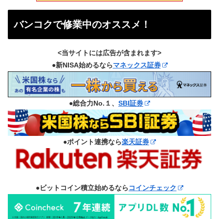
バンコクで修業中のオススメ！
<当サイトには広告が含まれます>
●新NISA始めるなら
マネックス証券
●総合力No.１、
SBI証券
●ポイント連携なら
楽天証券
●ビットコイン積立始めるなら
コインチェック