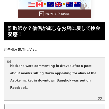
詐欺師か？僧侶が施しをお店に戻して換金
疑惑！
記事引用先:ThaiVisa
Netizens were commenting in droves after a post
about monks sitting down appealing for alms at the
Asoke market in downtown Bangkok was put on
Facebook.