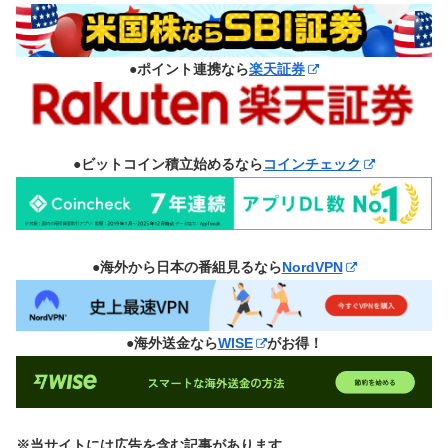
●ポイント連携なら
楽天証券
●ビットコイン積立始めるなら
コインチェック
●海外から日本の番組見るなら
NordVPN
●海外送金なら
WISE
がお得！
※当サイトには広告を含む記事があります。