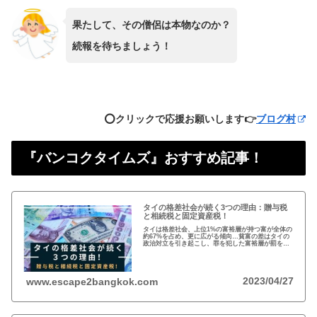
果たして、その僧侶は本物なのか？
続報を待ちましょう！
⭕️クリックで応援お願いします👉
ブログ村
『バンコクタイムズ』おすすめ記事！
タイの格差社会が続く3つの理由：贈与税
と相続税と固定資産税！
タイは格差社会、上位1%の富裕層が持つ富が全体の
約67%を占め、更に広がる傾向…貧富の差はタイの
政治対立を引き起こし、罪を犯した富裕層が罰を免
れることも珍しくない。格差を広げる理由は3つ、贈
与税、相続税、そして日本で言う固定資産税が…
2023/04/27
www.escape2bangkok.com