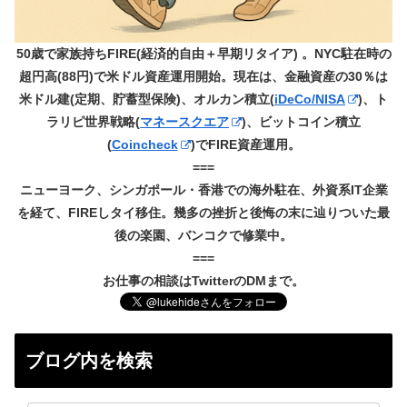
50歳で家族持ちFIRE(経済的自由＋早期リタイア) 。NYC駐在時の
超円高(88円)で米ドル資産運用開始。現在は、金融資産の30％は
米ドル建(定期、貯蓄型保険)、オルカン積立(
iDeCo/NISA
)、ト
ラリピ世界戦略(
マネースクエア
)、ビットコイン積立
(
Coincheck
)でFIRE資産運用。
===
ニューヨーク、シンガポール・香港での海外駐在、外資系IT企業
を経て、FIREしタイ移住。幾多の挫折と後悔の末に辿りついた最
後の楽園、バンコクで修業中。
===
お仕事の相談はTwitterのDMまで。
ブログ内を検索