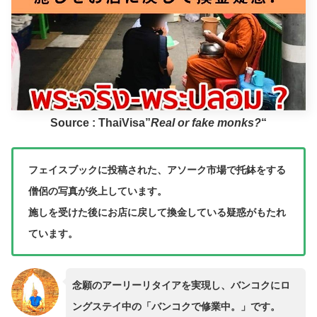
Source : ThaiVisa”
Real or fake monks?
“
フェイスブックに投稿された、アソーク市場で托鉢をする
僧侶の写真が炎上しています。
施しを受けた後にお店に戻して換金している疑惑がもたれ
ています。
念願のアーリーリタイアを実現し、バンコクにロ
ングステイ中の「バンコクで修業中。」です。