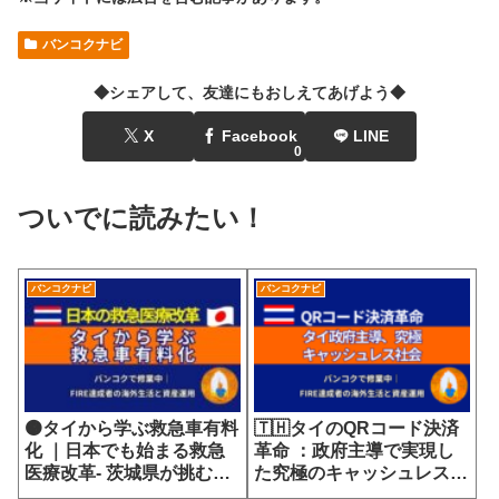
バンコクナビ
◆シェアして、友達にもおしえてあげよう◆
X
Facebook
LINE
0
ついでに読みたい！
バンコクナビ
バンコクナビ
🟠タイから学ぶ救急車有料
🇹🇭タイのQRコード決済
化 ｜日本でも始まる救急
革命 ：政府主導で実現し
医療改革- 茨城県が挑む
た究極のキャッシュレス社
7700円の選定療養費が示
会