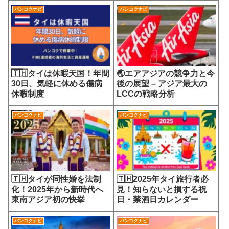
す医療サービスの未来
バンコクナビ
バンコクナビ
🇹🇭タイは休暇天国！年間
🌏エアアジアの競争力と今
30日、気軽に休める傷病
後の展望 – アジア最大の
休暇制度
LCCの戦略分析
バンコクナビ
バンコクナビ
🇹🇭タイが同性婚を法制
🇹🇭2025年タイ旅行者必
化！2025年から新時代へ
見！知らないと損する祝
東南アジア初の快挙
日・禁酒日カレンダー
バンコクナビ
バンコクナビ