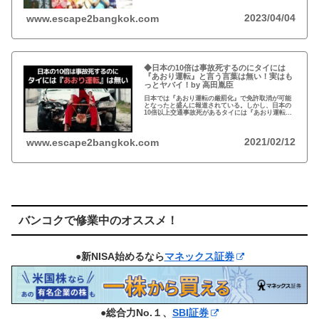
2023/04/04
www.escape2bangkok.com
◆日本の10倍は事故死するのにタイには
『あおり運転』と言う言葉は無い！実はも
っとヤバイ！by 高田胤臣
日本では『あおり運転の厳罰化』で免許取消が可能
となったと盛んに報道されている。しかし、日本の
10倍以上交通事故死があるタイには『あおり運転』
という言葉がないと…
2021/02/12
www.escape2bangkok.com
バンコクで修業中のオススメ！
●新NISA始めるなら
マネックス証券
●総合力No.１、
SBI証券