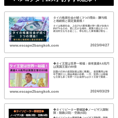
タイの格差社会が続く3つの理由：贈与税
と相続税と固定資産税！
タイは格差社会、上位1%の富裕層が持つ富が全体の
約67%を占め、更に広がる傾向…貧富の差はタイの
政治対立を引き起こし、罪を犯した富裕層が罰を免
れることも珍しくない。格差を広げる理由は3つ、贈
与税、相続税、そして日本で言う固定資産税が…
2023/04/27
www.escape2bangkok.com
◆タイ王室は世界一裕福：保有資産4.6兆円
は英国王室の80倍
話題の日本の皇室財産は国に帰属し、皇室費用は毎
年予算計上し国会承認が必要。一方、世界には裕福
な王室も多く世界一のお金持ちはタイ王室で資産は
約4.6兆円。有名なイギリスのエリザエス女王でさえ
約550億円で、タイ王室はその80倍以上…
2024/03/29
www.escape2bangkok.com
◆タイリピーター要確認◆ノービザ入国制
限：陸路(2回)・空路(6回)
◆タイリピーター要確認◆ノービザ入国制限：陸路