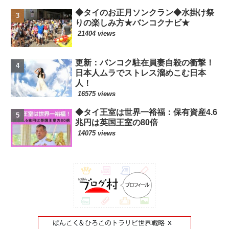
◆タイのお正月ソンクラン◆水掛け祭
りの楽しみ方★バンコクナビ★
21404 views
更新：バンコク駐在員妻自殺の衝撃！
日本人ムラでストレス溜めこむ日本
人！
16575 views
◆タイ王室は世界一裕福：保有資産4.6
兆円は英国王室の80倍
14075 views