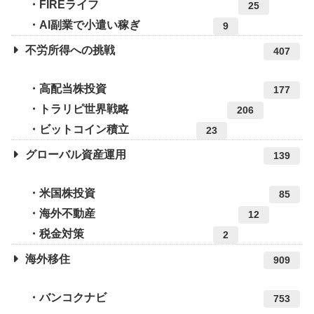
FIREライフ
25
AI副業で小遣い稼ぎ
9
不労所得への挑戦
407
高配当株投資
177
トラリピ世界戦略
206
ビットコイン積立
23
グローバル資産運用
139
米国株投資
85
海外不動産
12
税金対策
2
海外移住
909
バンコクナビ
753