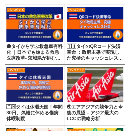
バンコクナビ
バンコクナビ
🟠タイから学ぶ救急車有料
🇹🇭タイのQRコード決済
化 ｜日本でも始まる救急
革命 ：政府主導で実現し
医療改革- 茨城県が挑む
た究極のキャッシュレス社
7700円の選定療養費が示
会
す医療サービスの未来
バンコクナビ
バンコクナビ
🇹🇭タイは休暇天国！年間
🌏エアアジアの競争力と今
30日、気軽に休める傷病
後の展望 – アジア最大の
休暇制度
LCCの戦略分析
バンコクナビ
バンコクナビ