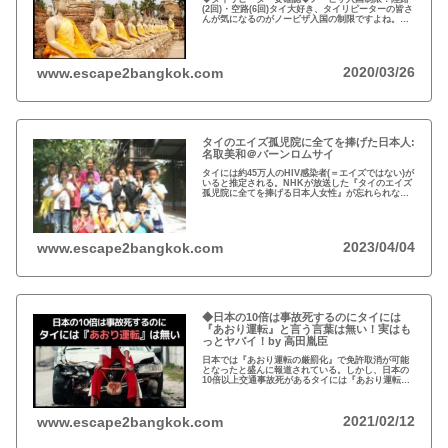
(2回)・空路(6回)タイ大好き、タイリピーターの皆さ
んが気になるのがノービザ入国の制限ですよね。近
年の不法滞在者への取り締まりの強化を受け、ノー
ビザ入国や『ビザラン』への規制が強化されていま
す。
2020/03/26
www.escape2bangkok.com
タイのエイズ孤児院に全てを捧げた日本人:
名取美和＠バーンロムサイ
タイには約45万人のHIV感染者(＝エイズではない)が
いると推定される。NHKが放送した『タイのエイズ
孤児院に全てを捧げる日本人女性』が忘れられな
い。チェンマイのバーンロムサイ(HIVに母子感染し
た孤児たちの生活施設)にその人が…
2023/04/04
www.escape2bangkok.com
◆日本の10倍は事故死するのにタイには
『あおり運転』と言う言葉は無い！実はも
っとヤバイ！by 高田胤臣
日本では『あおり運転の厳罰化』で免許取消が可能
となったと盛んに報道されている。しかし、日本の
10倍以上交通事故死があるタイには『あおり運転』
という言葉がないと…
2021/02/12
www.escape2bangkok.com