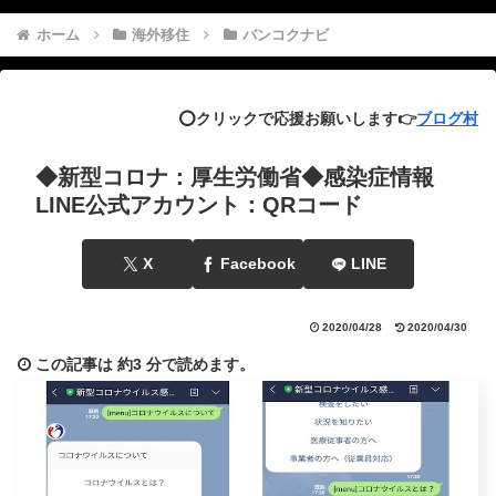
ホーム
海外移住
バンコクナビ
⭕️クリックで応援お願いします👉
ブログ村
◆新型コロナ：厚生労働省◆感染症情報
LINE公式アカウント：QRコード
X
Facebook
LINE
2020/04/28
2020/04/30
この記事は
約3 分
で読めます。