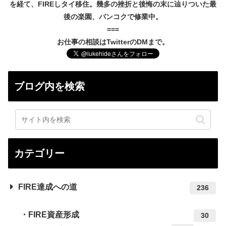
を経て、FIREしタイ移住。幾多の挫折と後悔の末に辿りついた最
後の楽園、バンコクで修業中。
===
お仕事の相談はTwitterのDMまで。
ブログ内を検索
カテゴリー
FIRE達成への道
236
FIRE資産形成
30