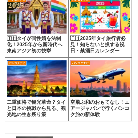
🇹🇭タイが同性婚を法制
🇹🇭2025年タイ旅行者必
化！2025年から新時代へ
見！知らないと損する祝
東南アジア初の快挙
日・禁酒日カレンダー
バンコクナビ
バンコクナビ
二重価格で観光革命？タイ
空飛ぶ和のおもてなし！エ
と日本の挑戦から見る、観
アージャパンで行くバンコ
光地の生き残り策
ク旅の新体験