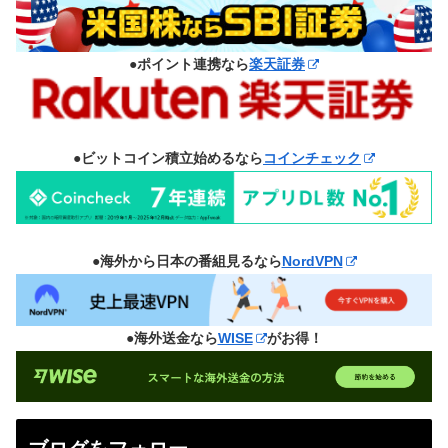
●ポイント連携なら
楽天証券
●ビットコイン積立始めるなら
コインチェック
●海外から日本の番組見るなら
NordVPN
●海外送金なら
WISE
がお得！