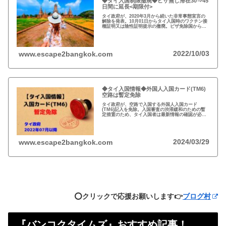
◆タイ入国制限撤廃◆ビザ無し滞在30⇒45
日間に延長<期限付>
タイ政府が、2020年3月から続いた非常事態宣言の
解除を発表。10月01日からタイ入国時のワクチン接
種証明又は陰性証明提示の撤廃。ビザ免除国からの
渡航者の滞在可能期間を30日から45日間に延長。
2022/10/03
www.escape2bangkok.com
◆タイ入国情報◆外国人入国カード(TM6)
空路は暫定免除
タイ政府が、空路で入国する外国人入国カード
(TM6)記入を免除。入国審査の渋滞緩和のための暫
定措置のため、タイ入国者は最新情報の確認が必
要。以前から必要性に疑問あり評判の悪いTM6、い
っそのこと永久にやめれば？
2024/03/29
www.escape2bangkok.com
⭕️クリックで応援お願いします👉
ブログ村
『バンコクタイムズ』おすすめ記事！