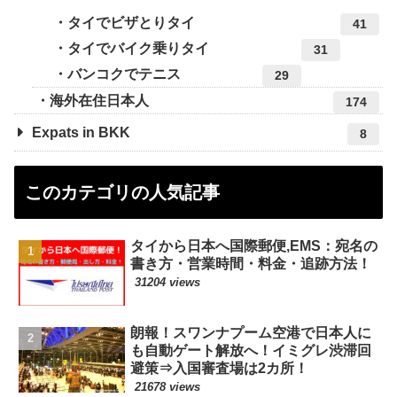
タイでビザとりタイ
41
タイでバイク乗りタイ
31
バンコクでテニス
29
海外在住日本人
174
Expats in BKK
8
このカテゴリの人気記事
タイから日本へ国際郵便,EMS：宛名の
書き方・営業時間・料金・追跡方法！
31204 views
朗報！スワンナプーム空港で日本人に
も自動ゲート解放へ！イミグレ渋滞回
避策⇒入国審査場は2カ所！
21678 views