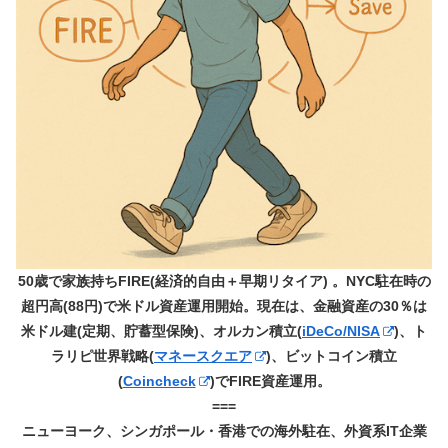
50歳で家族持ちFIRE(経済的自由＋早期リタイア) 。NYC駐在時の
超円高(88円)で米ドル資産運用開始。現在は、金融資産の30％は
米ドル建(定期、貯蓄型保険)、オルカン積立(
iDeCo/NISA
)、ト
ラリピ世界戦略(
マネースクエア
)、ビットコイン積立
(
Coincheck
)でFIRE資産運用。
===
ニューヨーク、シンガポール・香港での海外駐在、外資系IT企業