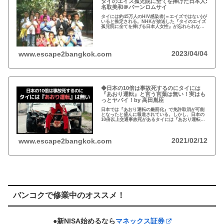
タイのエイズ孤児院に全てを捧げた日本人:
名取美和＠バーンロムサイ
タイには約45万人のHIV感染者(＝エイズではない)が
いると推定される。NHKが放送した『タイのエイズ
孤児院に全てを捧げる日本人女性』が忘れられな
い。チェンマイのバーンロムサイ(HIVに母子感染し
た孤児たちの生活施設)にその人が…
2023/04/04
www.escape2bangkok.com
◆日本の10倍は事故死するのにタイには
『あおり運転』と言う言葉は無い！実はも
っとヤバイ！by 高田胤臣
日本では『あおり運転の厳罰化』で免許取消が可能
となったと盛んに報道されている。しかし、日本の
10倍以上交通事故死があるタイには『あおり運転』
という言葉がないと…
2021/02/12
www.escape2bangkok.com
バンコクで修業中のオススメ！
●新NISA始めるなら
マネックス証券