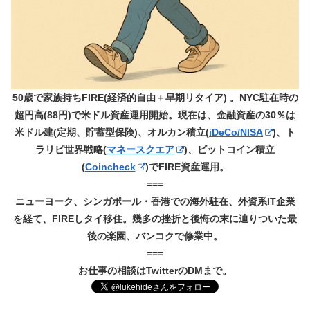
50歳で家族持ちFIRE(経済的自由＋早期リタイア) 。NYC駐在時の
超円高(88円)で米ドル資産運用開始。現在は、金融資産の30％は
米ドル建(定期、貯蓄型保険)、オルカン積立(
iDeCo/NISA
)、ト
ラリピ世界戦略(
マネースクエア
)、ビットコイン積立
(
Coincheck
)でFIRE資産運用。
===
ニューヨーク、シンガポール・香港での海外駐在、外資系IT企業
を経て、FIREしタイ移住。幾多の挫折と後悔の末に辿りついた最
後の楽園、バンコクで修業中。
===
お仕事の相談はTwitterのDMまで。