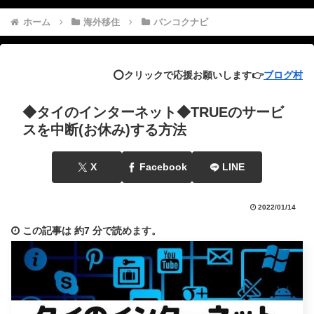
ホーム
海外移住
バンコクナビ
⭕️クリックで応援お願いします👉
ブログ村
◆タイのインターネット◆TRUEのサービ
スを中断(お休み)する方法
X
Facebook
LINE
2022/01/14
この記事は
約7 分
で読めます。