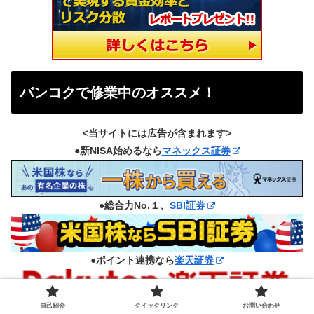
バンコクで修業中のオススメ！
<当サイトには広告が含まれます>
●新NISA始めるなら
マネックス証券
●総合力No.１、
SBI証券
●ポイント連携なら
楽天証券
自己紹介
クイックリンク
お問い合わせ