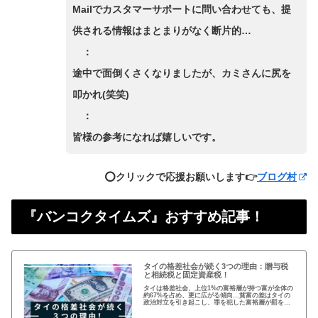
Mailでカスタマーサポートに問い合わせても、提
供される情報はまとまりがなく断片的…
：
途中で面倒くさくなりましたが、カミさんに尻を
叩かれ(笑笑)
：
皆様の参考になれば嬉しいです。
⭕️クリックで応援お願いします👉
ブログ村
『バンコクタイムズ』おすすめ記事！
タイの格差社会が続く3つの理由：贈与税
と相続税と固定資産税！
タイは格差社会、上位1%の富裕層が持つ富が全体の
約67%を占め、更に広がる傾向…貧富の差はタイの
政治対立を引き起こし、罪を犯した富裕層が罰を免
れることも珍しくない。格差を広げる理由は3つ、贈
与税、相続税、そして日本で言う固定資産税が…