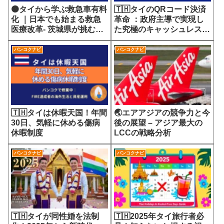
🟠タイから学ぶ救急車有料
🇹🇭タイのQRコード決済
化 ｜日本でも始まる救急
革命 ：政府主導で実現し
医療改革- 茨城県が挑む
た究極のキャッシュレス社
7700円の選定療養費が示
会
す医療サービスの未来
バンコクナビ
バンコクナビ
🇹🇭タイは休暇天国！年間
🌏エアアジアの競争力と今
30日、気軽に休める傷病
後の展望 – アジア最大の
休暇制度
LCCの戦略分析
バンコクナビ
バンコクナビ
🇹🇭タイが同性婚を法制
🇹🇭2025年タイ旅行者必