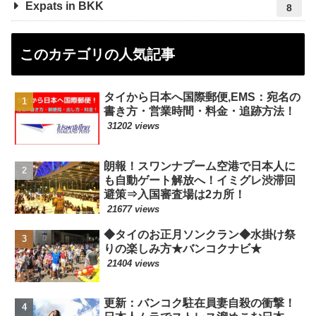
Expats in BKK
8
このカテゴリの人気記事
タイから日本へ国際郵便,EMS：宛名の
書き方・営業時間・料金・追跡方法！
31202 views
朗報！スワンナプーム空港で日本人に
も自動ゲート解放へ！イミグレ渋滞回
避策⇒入国審査場は2カ所！
21677 views
◆タイのお正月ソンクラン◆水掛け祭
りの楽しみ方★バンコクナビ★
21404 views
更新：バンコク駐在員妻自殺の衝撃！