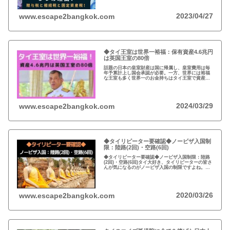
2023/04/27
www.escape2bangkok.com
◆タイ王室は世界一裕福：保有資産4.6兆円
は英国王室の80倍
話題の日本の皇室財産は国に帰属し、皇室費用は毎
年予算計上し国会承認が必要。一方、世界には裕福
な王室も多く世界一のお金持ちはタイ王室で資産は
約4.6兆円。有名なイギリスのエリザエス女王でさえ
約550億円で、タイ王室はその80倍以上…
2024/03/29
www.escape2bangkok.com
◆タイリピーター要確認◆ノービザ入国制
限：陸路(2回)・空路(6回)
◆タイリピーター要確認◆ノービザ入国制限：陸路
(2回)・空路(6回)タイ大好き、タイリピーターの皆さ
んが気になるのがノービザ入国の制限ですよね。近
年の不法滞在者への取り締まりの強化を受け、ノー
ビザ入国や『ビザラン』への規制が強化されていま
す。
2020/03/26
www.escape2bangkok.com