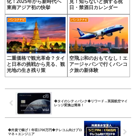
化！2025年から新時代へ
見！知らないと損する祝
東南アジア初の快挙
日・禁酒日カレンダー
バンコクナビ
バンコクナビ
二重価格で観光革命？タイ
空飛ぶ和のおもてなし！エ
と日本の挑戦から見る、観
アージャパンで行くバンコ
光地の生き残り策
ク旅の新体験
◆タイのシティバンク◆リワード→英国航空マイ
レッジ変換は簡単！
◆外資で稼げ！年収1700万円◆テレコム向けプロ
マネ＋エンジニア