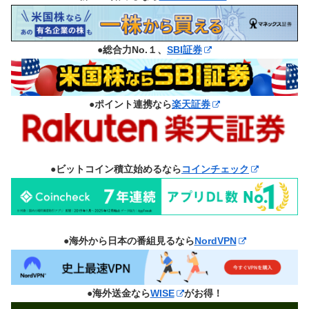
●総合力No.１、
SBI証券
●ポイント連携なら
楽天証券
●ビットコイン積立始めるなら
コインチェック
●海外から日本の番組見るなら
NordVPN
●海外送金なら
WISE
がお得！