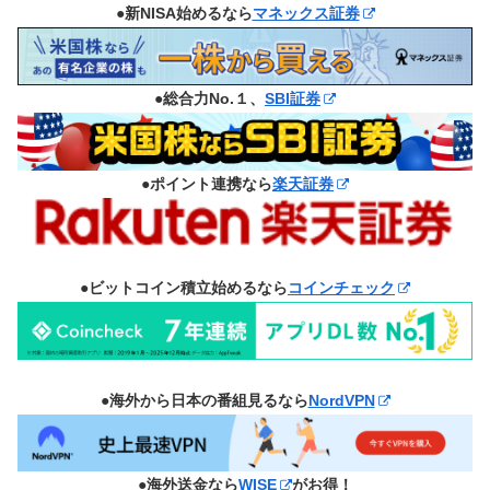
●新NISA始めるなら
マネックス証券
●総合力No.１、
SBI証券
●ポイント連携なら
楽天証券
●ビットコイン積立始めるなら
コインチェック
●海外から日本の番組見るなら
NordVPN
●海外送金なら
WISE
がお得！