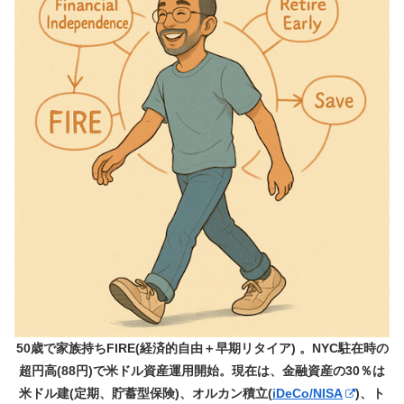
50歳で家族持ちFIRE(経済的自由＋早期リタイア) 。NYC駐在時の
超円高(88円)で米ドル資産運用開始。現在は、金融資産の30％は
米ドル建(定期、貯蓄型保険)、オルカン積立(
iDeCo/NISA
)、ト