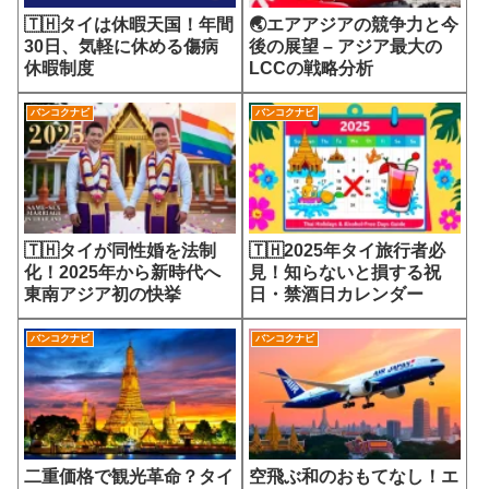
🇹🇭タイは休暇天国！年間
🌏エアアジアの競争力と今
30日、気軽に休める傷病
後の展望 – アジア最大の
休暇制度
LCCの戦略分析
バンコクナビ
バンコクナビ
🇹🇭タイが同性婚を法制
🇹🇭2025年タイ旅行者必
化！2025年から新時代へ
見！知らないと損する祝
東南アジア初の快挙
日・禁酒日カレンダー
バンコクナビ
バンコクナビ
二重価格で観光革命？タイ
空飛ぶ和のおもてなし！エ