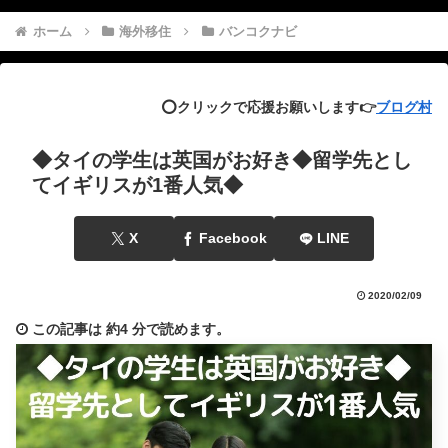
ホーム
海外移住
バンコクナビ
⭕️クリックで応援お願いします👉
ブログ村
◆タイの学生は英国がお好き◆留学先とし
てイギリスが1番人気◆
X
Facebook
LINE
2020/02/09
この記事は
約4 分
で読めます。