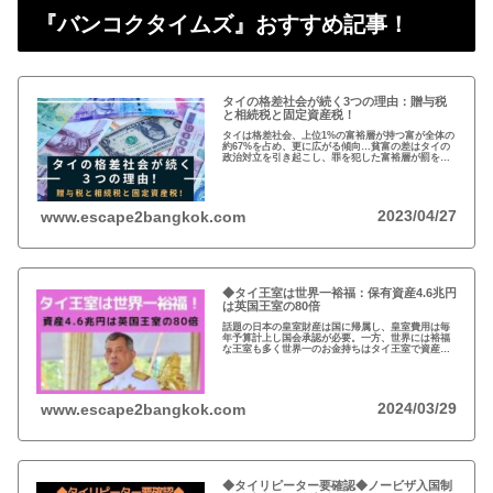
『バンコクタイムズ』おすすめ記事！
タイの格差社会が続く3つの理由：贈与税
と相続税と固定資産税！
タイは格差社会、上位1%の富裕層が持つ富が全体の
約67%を占め、更に広がる傾向…貧富の差はタイの
政治対立を引き起こし、罪を犯した富裕層が罰を免
れることも珍しくない。格差を広げる理由は3つ、贈
与税、相続税、そして日本で言う固定資産税が…
2023/04/27
www.escape2bangkok.com
◆タイ王室は世界一裕福：保有資産4.6兆円
は英国王室の80倍
話題の日本の皇室財産は国に帰属し、皇室費用は毎
年予算計上し国会承認が必要。一方、世界には裕福
な王室も多く世界一のお金持ちはタイ王室で資産は
約4.6兆円。有名なイギリスのエリザエス女王でさえ
約550億円で、タイ王室はその80倍以上…
2024/03/29
www.escape2bangkok.com
◆タイリピーター要確認◆ノービザ入国制