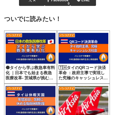
X
Facebook
LINE
0
ついでに読みたい！
バンコクナビ
バンコクナビ
🟠タイから学ぶ救急車有料
🇹🇭タイのQRコード決済
化 ｜日本でも始まる救急
革命 ：政府主導で実現し
医療改革- 茨城県が挑む
た究極のキャッシュレス社
7700円の選定療養費が示
会
す医療サービスの未来
バンコクナビ
バンコクナビ