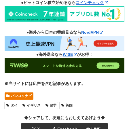
●ビットコイン積立始めるなら
コインチェック
●海外から日本の番組見るなら
NordVPN
●海外送金なら
WISE
がお得！
※当サイトには広告を含む記事があります。
バンコクナビ
タイ
イギリス
留学
英国
◆シェアして、友達にもおしえてあげよう◆