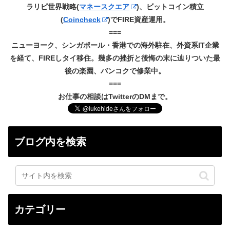
ラリピ世界戦略(
マネースクエア
)、ビットコイン積立
(
Coincheck
)でFIRE資産運用。
===
ニューヨーク、シンガポール・香港での海外駐在、外資系IT企業
を経て、FIREしタイ移住。幾多の挫折と後悔の末に辿りついた最
後の楽園、バンコクで修業中。
===
お仕事の相談はTwitterのDMまで。
ブログ内を検索
カテゴリー