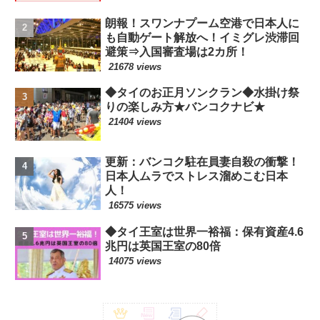
朗報！スワンナプーム空港で日本人に
も自動ゲート解放へ！イミグレ渋滞回
避策⇒入国審査場は2カ所！
21678 views
◆タイのお正月ソンクラン◆水掛け祭
りの楽しみ方★バンコクナビ★
21404 views
更新：バンコク駐在員妻自殺の衝撃！
日本人ムラでストレス溜めこむ日本
人！
16575 views
◆タイ王室は世界一裕福：保有資産4.6
兆円は英国王室の80倍
14075 views