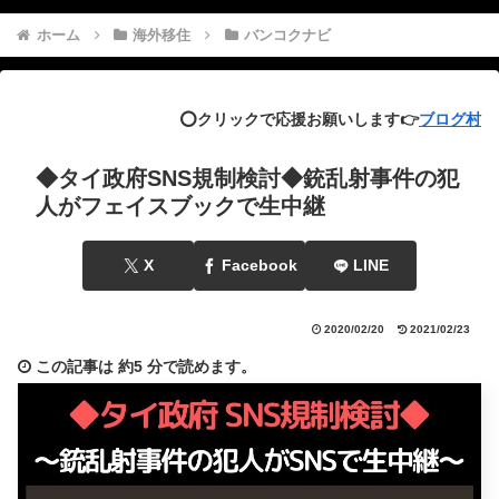
ホーム
海外移住
バンコクナビ
⭕️クリックで応援お願いします👉
ブログ村
◆タイ政府SNS規制検討◆銃乱射事件の犯
人がフェイスブックで生中継
X
Facebook
LINE
2020/02/20
2021/02/23
この記事は
約5 分
で読めます。