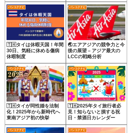
7700円の選定療養費が示
会
す医療サービスの未来
バンコクナビ
バンコクナビ
🇹🇭タイは休暇天国！年間
🌏エアアジアの競争力と今
30日、気軽に休める傷病
後の展望 – アジア最大の
休暇制度
LCCの戦略分析
バンコクナビ
バンコクナビ
🇹🇭タイが同性婚を法制
🇹🇭2025年タイ旅行者必
化！2025年から新時代へ
見！知らないと損する祝
東南アジア初の快挙
日・禁酒日カレンダー
バンコクナビ
バンコクナビ