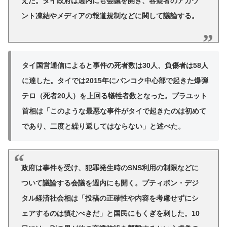
えた。タイ政府は週内にも会議を開き、容疑者のアカウ
ント凍結やメディアの報道規制などに関して議論する。
タイ国営通信によると事件の死者数は30人、負傷者は58人
に達した。タイでは2015年にバンコク中心部で起きた爆弾
テロ（死者20人）を上回る犠牲者数となった。プラユット
首相は「このような最悪な事件がタイで起きたのは初めて
であり、二度と繰り返してはならない」と述べた。
政府は事件を受け、犯罪発生時のSNS利用の制限などに
ついて議論する会議を週内にも開く。プティポン・デジ
タル経済社会相は「投稿の正確性や内容を考慮せずにシ
ェアするのは慎むべきだ」と国民にもくぎを刺した。10