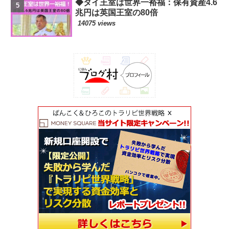
◆タイ王室は世界一裕福：保有資産4.6
兆円は英国王室の80倍
14075 views