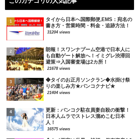
このカテゴリの人気記事
タイから日本へ国際郵便,EMS：宛名の
書き方・営業時間・料金・追跡方法！
31204 views
朗報！スワンナプーム空港で日本人に
も自動ゲート解放へ！イミグレ渋滞回
避策⇒入国審査場は2カ所！
21678 views
◆タイのお正月ソンクラン◆水掛け祭
りの楽しみ方★バンコクナビ★
21404 views
更新：バンコク駐在員妻自殺の衝撃！
日本人ムラでストレス溜めこむ日本
人！
16575 views