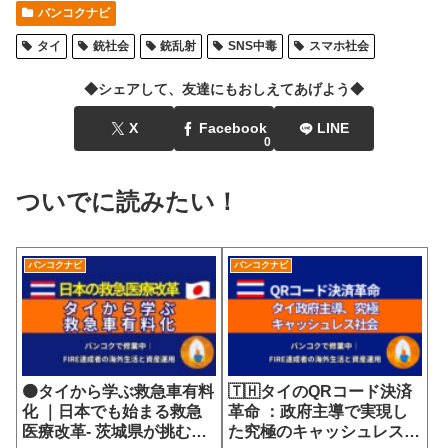
バンコクナビ
タイ
銃社会
銃乱射
SNS中毒
スマホ社会
◆シェアして、友達にもおしえてあげよう◆
X
Facebook
LINE
0
ついでに読みたい！
バンコクナビ
バンコクナビ
🟠タイから学ぶ救急車有料
🇹🇭タイのQRコード決済
化 ｜日本でも始まる救急
革命 ：政府主導で実現し
医療改革- 茨城県が挑む
た究極のキャッシュレス社