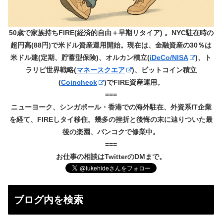
50歳で家族持ちFIRE(経済的自由＋早期リタイア) 。NYC駐在時の
超円高(88円)で米ドル資産運用開始。現在は、金融資産の30％は
米ドル建(定期、貯蓄型保険)、オルカン積立(
iDeCo/NISA
)、ト
ラリピ世界戦略(
マネースクエア
)、ビットコイン積立
(
Coincheck
)でFIRE資産運用。
===
ニューヨーク、シンガポール・香港での海外駐在、外資系IT企業
を経て、FIREしタイ移住。幾多の挫折と後悔の末に辿りついた最
後の楽園、バンコクで修業中。
===
お仕事の相談はTwitterのDMまで。
ブログ内を検索