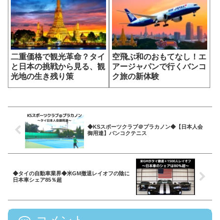
二重価格で観光革命？タイ
空飛ぶ和のおもてなし！エ
と日本の挑戦から見る、観
アージャパンで行くバンコ
光地の生き残り策
ク旅の新体験
◆KSスポーツクラブ＠プラカノン◆【日本人会
御用達】バンコクテニス
◆タイの自動車業界◆米GM撤退レイオフの陰に
日本車シェア85％超