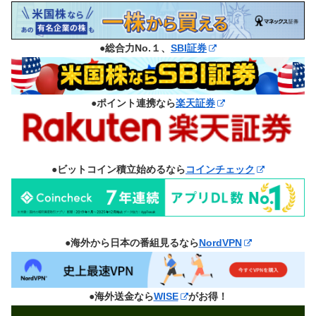
●総合力No.１、
SBI証券
●ポイント連携なら
楽天証券
●ビットコイン積立始めるなら
コインチェック
●海外から日本の番組見るなら
NordVPN
●海外送金なら
WISE
がお得！