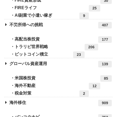
FIRE資産形成
30
FIREライフ
25
AI副業で小遣い稼ぎ
9
不労所得への挑戦
407
高配当株投資
177
トラリピ世界戦略
206
ビットコイン積立
23
グローバル資産運用
139
米国株投資
85
海外不動産
12
税金対策
2
海外移住
909
バンコクナビ