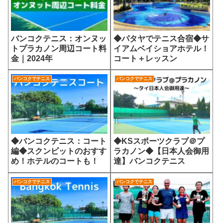
バンコクテニス：オンヌッ
◆パタヤでテニス合宿◆サ
トプラカノン周辺コート料
イアムベイショアホテル！
金｜2024年
コート＋レッスン
バンコクでテニス
バンコクでテニス
◆バンコクテニス：コート
◆KSスポーツクラブ＠プ
編◆スクンビットのおすす
ラカノン◆【日本人会御用
め！ホテルのコートも！
達】バンコクテニス
バンコクでテニス
バンコクでテニス