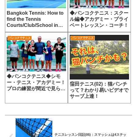
Bangkok Tennis: How to
◆バンコクテニス：スクー
find the Tennis
ル編◆アカデミー・プライ
Courts/Club/School in
ベートレッスン・コーチ！
Bangkok!
バンコクでテニス
バンコクでテニス
◆バンコクテニス◆シモ
ー・テニス・アカデミー！
窪田テニス(02)：猫パンチ
プロの練習が間近で見られ
って？わかり易いビデオで
る
サーブ上達！
テニスレッスン日記(05)：スマッシュは4ステッ