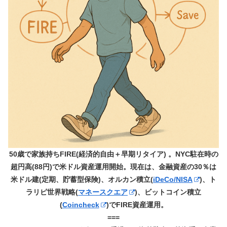
50歳で家族持ちFIRE(経済的自由＋早期リタイア) 。NYC駐在時の
超円高(88円)で米ドル資産運用開始。現在は、金融資産の30％は
米ドル建(定期、貯蓄型保険)、オルカン積立(
iDeCo/NISA
)、ト
ラリピ世界戦略(
マネースクエア
)、ビットコイン積立
(
Coincheck
)でFIRE資産運用。
===