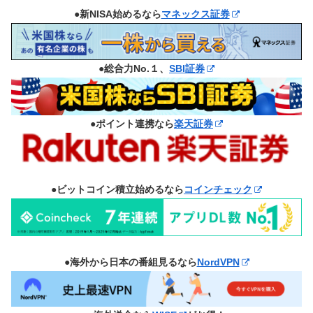
●新NISA始めるなら
マネックス証券
●総合力No.１、
SBI証券
●ポイント連携なら
楽天証券
●ビットコイン積立始めるなら
コインチェック
●海外から日本の番組見るなら
NordVPN