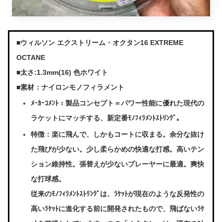
■ウィルソン エクストリーム・オクタン16 EXTREME
OCTANE
■太さ:1.3mm(16) 色ホワイト
■素材：ナイロンモノフィラメント
ﾒｰｶｰｺﾒﾝﾄ：製品コンセプト＝パワー性能に優れた現代の
ラケットにマッチする、新定番ﾓﾉﾌｨﾗﾒﾝﾄｽﾄﾘﾝｸﾞ。
特徴：楽に飛んで、しかもコートに収まる。余分な抜け
た飛びが少ない。少し柔らかめの快適な打感。高いテン
ション維持性。張替えが少ないプレーヤーに最適。爽快
な打球感。
従来のﾓﾉﾌｨﾗﾒﾝﾄｽﾄﾘﾝｸﾞは、ﾗｹｯﾄが現在のような反発性の
高いﾗｹｯﾄに進化する前に開発されたもので、飛ばないﾗｹ