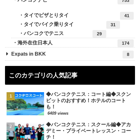
753
タイでビザとりタイ
41
タイでバイク乗りタイ
31
バンコクでテニス
29
海外在住日本人
174
Expats in BKK
8
このカテゴリの人気記事
◆バンコクテニス：コート編◆スクン
ビットのおすすめ！ホテルのコート
も！
6409 views
◆バンコクテニス：スクール編◆アカ
デミー・プライベートレッスン・コー
チ！