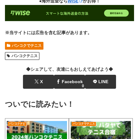
●海外送金なら
WISE
がお得！
※当サイトには広告を含む記事があります。
バンコクでテニス
バンコクテニス
◆シェアして、友達にもおしえてあげよう◆
X
Facebook
LINE
0
ついでに読みたい！
バンコクナビ
バンコクでテニス