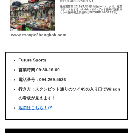
のFUTURE SPORTS！
最終更新日:2018年7月19日灼熱のバンコクで、週三
でテニスをするLukehideです♪ガット張り代無料ガ
ットの張り替え代無料のFUTURE SPORTSで、ガ
ットを張り替えてきました♪ガットはピンきりで300
バーツくらいからあります。今...
www.escape2bangkok.com
Future Sports
営業時間 09:30-19:00
電話番号：094-269-5536
行き方：スクンビット通りのソイ49の入り口でWilson
の看板が見えます！
地図はこちら！