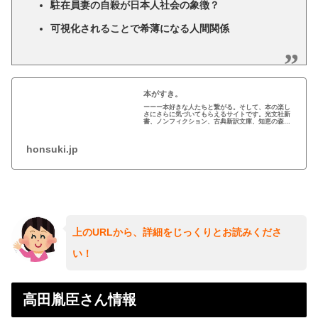
駐在員妻の自殺が日本人社会の象徴？
可視化されることで希薄になる人間関係
本がすき。
ーーー本好きな人たちと繋がる。そして、本の楽し
さにさらに気づいてもらえるサイトです。光文社新
書、ノンフィクション、古典新訳文庫、知恵の森文
庫、翻訳出版などの新作の立ち読み、読みどころニ
ュース、オリジナル連載、イベント情報、レビュー
などの新情...
honsuki.jp
上のURLから、詳細をじっくりとお読みくださ
い！
高田胤臣さん情報