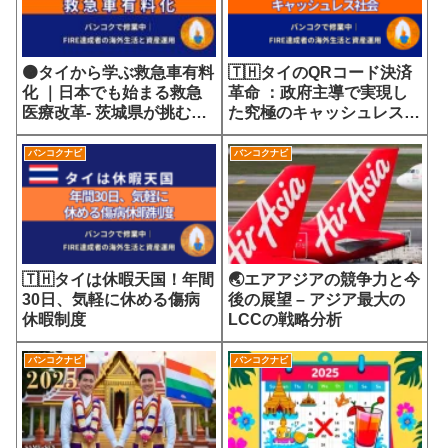
🟠タイから学ぶ救急車有料
🇹🇭タイのQRコード決済
化 ｜日本でも始まる救急
革命 ：政府主導で実現し
医療改革- 茨城県が挑む
た究極のキャッシュレス社
7700円の選定療養費が示
会
す医療サービスの未来
バンコクナビ
バンコクナビ
🇹🇭タイは休暇天国！年間
🌏エアアジアの競争力と今
30日、気軽に休める傷病
後の展望 – アジア最大の
休暇制度
LCCの戦略分析
バンコクナビ
バンコクナビ