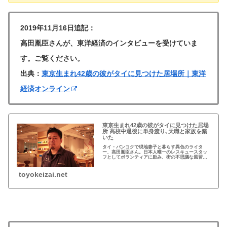
2019年11月16日追記：
高田胤臣さんが、東洋経済のインタビューを受けていま
す。ご覧ください。
出典：
東京生まれ42歳の彼がタイに見つけた居場所｜東洋
経済オンライン
東京生まれ42歳の彼がタイに見つけた居場
所 高校中退後に単身渡り､天職と家族を築
いた
タイ・バンコクで現地妻子と暮らす異色のライタ
ー、高田胤臣さん。日本人唯一のレスキュースタッ
フとしてボランティアに励み、街の不思議な風習や
怪談を独自取材で掘り下げる日々。なぜ彼はタイで
生き、書き続けるのか——現地密着の記録が今、明
かされます。...
toyokeizai.net