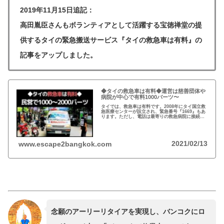
2019年11月15日追記：
高田胤臣さんもボランティアとして活躍する宝徳禅堂の提
供するタイの緊急搬送サービス『タイの救急車は有料』の
記事をアップしました。
◆タイの救急車は有料◆運営は慈善団体や
病院が中心で有料1000バーツ〜
タイでは、救急車は有料です。2008年にタイ国立救
急医療センターが設立され、緊急番号『1669』もあ
ります。ただし、電話は最寄りの救急病院に接続さ
れ、救急車は慈善団体や病院が派遣します。利用者
は1000〜2000バーツ請求されます。
2021/02/13
www.escape2bangkok.com
念願のアーリーリタイアを実現し、バンコクにロ