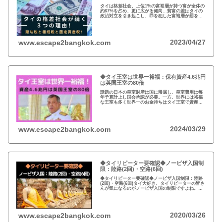
タイは格差社会、上位1%の富裕層が持つ富が全体の
約67%を占め、更に広がる傾向…貧富の差はタイの
政治対立を引き起こし、罪を犯した富裕層が罰を免
れることも珍しくない。格差を広げる理由は3つ、贈
与税、相続税、そして日本で言う固定資産税が…
2023/04/27
www.escape2bangkok.com
◆タイ王室は世界一裕福：保有資産4.6兆円
は英国王室の80倍
話題の日本の皇室財産は国に帰属し、皇室費用は毎
年予算計上し国会承認が必要。一方、世界には裕福
な王室も多く世界一のお金持ちはタイ王室で資産は
約4.6兆円。有名なイギリスのエリザエス女王でさえ
約550億円で、タイ王室はその80倍以上…
2024/03/29
www.escape2bangkok.com
◆タイリピーター要確認◆ノービザ入国制
限：陸路(2回)・空路(6回)
◆タイリピーター要確認◆ノービザ入国制限：陸路
(2回)・空路(6回)タイ大好き、タイリピーターの皆さ
んが気になるのがノービザ入国の制限ですよね。近
年の不法滞在者への取り締まりの強化を受け、ノー
ビザ入国や『ビザラン』への規制が強化されていま
す。
2020/03/26
www.escape2bangkok.com