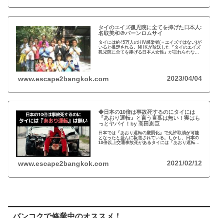
タイのエイズ孤児院に全てを捧げた日本人:
名取美和＠バーンロムサイ
タイには約45万人のHIV感染者(＝エイズではない)が
いると推定される。NHKが放送した『タイのエイズ
孤児院に全てを捧げる日本人女性』が忘れられな
い。チェンマイのバーンロムサイ(HIVに母子感染し
た孤児たちの生活施設)にその人が…
2023/04/04
www.escape2bangkok.com
◆日本の10倍は事故死するのにタイには
『あおり運転』と言う言葉は無い！実はも
っとヤバイ！by 高田胤臣
日本では『あおり運転の厳罰化』で免許取消が可能
となったと盛んに報道されている。しかし、日本の
10倍以上交通事故死があるタイには『あおり運転』
という言葉がないと…
2021/02/12
www.escape2bangkok.com
バンコクで修業中のオススメ！