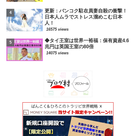
更新：バンコク駐在員妻自殺の衝撃！
日本人ムラでストレス溜めこむ日本
人！
16575 views
◆タイ王室は世界一裕福：保有資産4.6
兆円は英国王室の80倍
14075 views