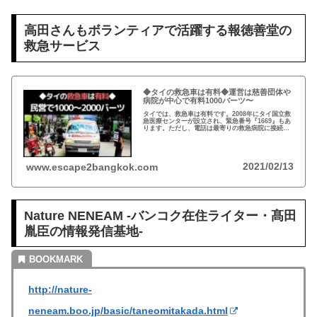
高田さんもボランティアで活躍する報徳善堂の
救急サービス
◆タイの救急車は有料◆運営は慈善団体や
病院が中心で有料1000バーツ〜
タイでは、救急車は有料です。2008年にタイ国立救
急医療センターが設立され、緊急番号『1669』もあ
ります。ただし、電話は最寄りの救急病院に接続さ
れ、救急車は慈善団体や病院が派遣します。利用者
は1000〜2000バーツ請求されます。
2021/02/13
www.escape2bangkok.com
Nature NENEAM -バンコク在住ライター・髙田
胤臣の情報発信基地-
http://nature-
neneam.boo.jp/basic/taneomitakada.html