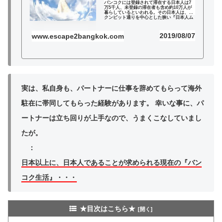
バンコクには登録されて滞在する日本人は7
万5千人、未登録の滞在者も含め約10万人が
暮らしているといわれる。その日本人は、ス
クンビット通りを中心とした狭い『日本人ム
ラ』で暮らしている。2019年8月追記：先日
『日本人ムラ』の記事にすごい反応で...
2019/08/07
www.escape2bangkok.com
実は、私自身も、パートナーに仕事を辞めてもらって海外
駐在に帯同してもらった経験があります。 幸いな事に、パ
ートナーは立ち回りが上手なので、うまくこなしていまし
たが。
：
日本以上に、日本人であることが求められる現在の『バン
コク生活』・・・
★目次はこちら★