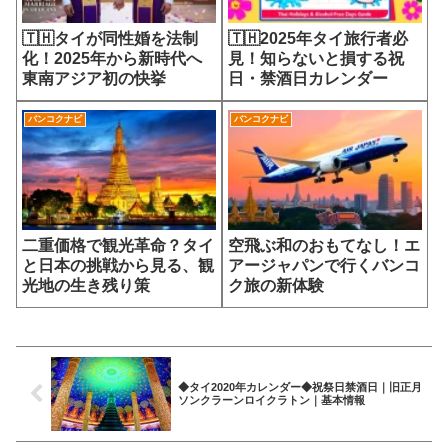
🇹🇭タイが同性婚を法制
🇹🇭2025年タイ旅行者必
化！2025年から新時代へ
見！知らないと損する祝
東南アジア初の快挙
日・禁酒日カレンダー
バンコクナビ
バンコクナビ
二重価格で観光革命？タイ
空飛ぶ和のおもてなし！エ
と日本の挑戦から見る、観
アージャパンで行くバンコ
光地の生き残り策
ク旅の新体験
◆タイ2020年カレンダー◆祝祭日禁酒日｜旧正月
ソンクラーンロイクラトン｜基本情報