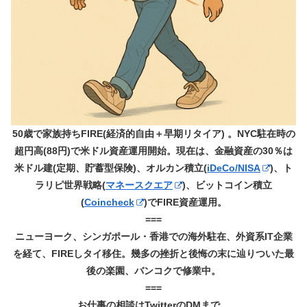
50歳で家族持ちFIRE(経済的自由＋早期リタイア) 。NYC駐在時の
超円高(88円)で米ドル資産運用開始。現在は、金融資産の30％は
米ドル建(定期、貯蓄型保険)、オルカン積立(
iDeCo/NISA
)、ト
ラリピ世界戦略(
マネースクエア
)、ビットコイン積立
(
Coincheck
)でFIRE資産運用。
===
ニューヨーク、シンガポール・香港での海外駐在、外資系IT企業
を経て、FIREしタイ移住。幾多の挫折と後悔の末に辿りついた最
後の楽園、バンコクで修業中。
===
お仕事の相談はTwitterのDMまで。