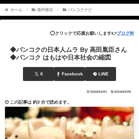
ホーム
海外移住
バンコクナビ
⭕️クリックで応援お願いします👉
ブログ村
◆バンコクの日本人ムラ By 高田胤臣さん
◆バンコク はもはや日本社会の縮図
X
Facebook
LINE
2020/01/01
2024/03/29
この記事は
約3 分
で読めます。