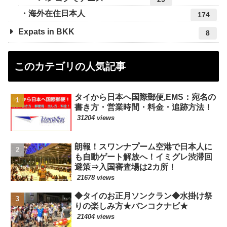
海外在住日本人
174
Expats in BKK
8
このカテゴリの人気記事
タイから日本へ国際郵便,EMS：宛名の
書き方・営業時間・料金・追跡方法！
31204 views
朗報！スワンナプーム空港で日本人に
も自動ゲート解放へ！イミグレ渋滞回
避策⇒入国審査場は2カ所！
21678 views
◆タイのお正月ソンクラン◆水掛け祭
りの楽しみ方★バンコクナビ★
21404 views