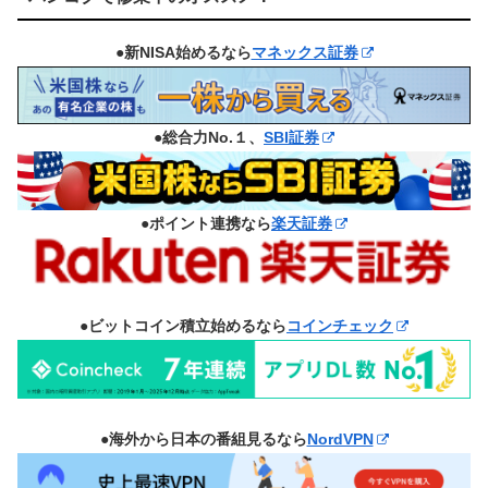
●新NISA始めるなら
マネックス証券
●総合力No.１、
SBI証券
●ポイント連携なら
楽天証券
●ビットコイン積立始めるなら
コインチェック
●海外から日本の番組見るなら
NordVPN