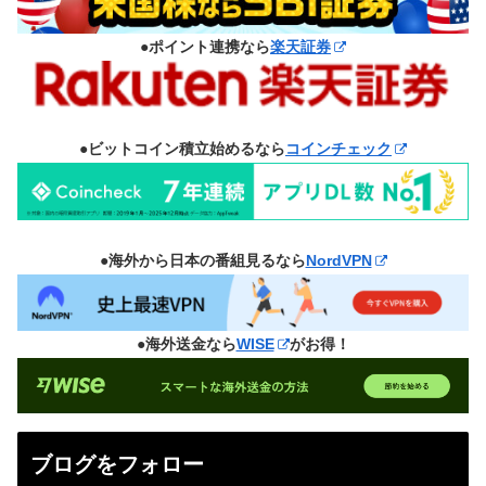
●ポイント連携なら
楽天証券
●ビットコイン積立始めるなら
コインチェック
●海外から日本の番組見るなら
NordVPN
●海外送金なら
WISE
がお得！
ブログをフォロー