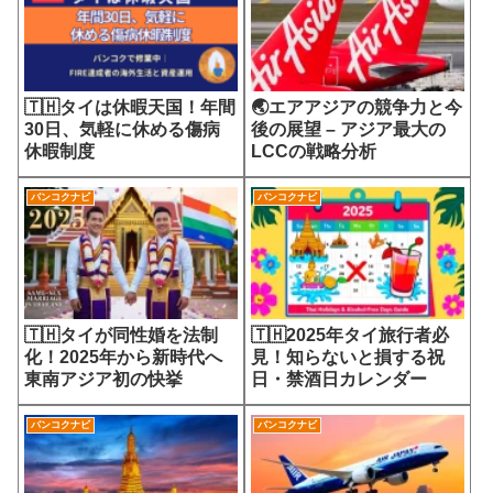
🇹🇭タイは休暇天国！年間
🌏エアアジアの競争力と今
30日、気軽に休める傷病
後の展望 – アジア最大の
休暇制度
LCCの戦略分析
バンコクナビ
バンコクナビ
🇹🇭タイが同性婚を法制
🇹🇭2025年タイ旅行者必
化！2025年から新時代へ
見！知らないと損する祝
東南アジア初の快挙
日・禁酒日カレンダー
バンコクナビ
バンコクナビ