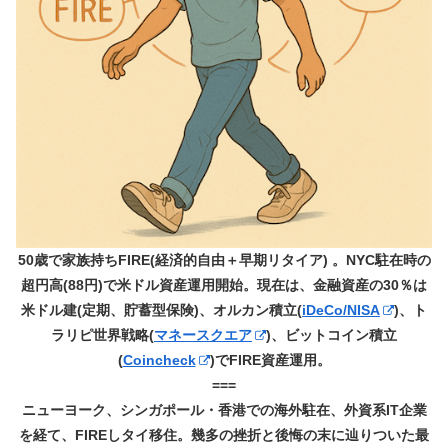
50歳で家族持ちFIRE(経済的自由＋早期リタイア) 。NYC駐在時の
超円高(88円)で米ドル資産運用開始。現在は、金融資産の30％は
米ドル建(定期、貯蓄型保険)、オルカン積立(
iDeCo/NISA
)、ト
ラリピ世界戦略(
マネースクエア
)、ビットコイン積立
(
Coincheck
)でFIRE資産運用。
===
ニューヨーク、シンガポール・香港での海外駐在、外資系IT企業
を経て、FIREしタイ移住。幾多の挫折と後悔の末に辿りついた最