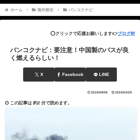
ホーム
海外移住
バンコクナビ
⭕️クリックで応援お願いします👉
ブログ村
バンコクナビ：要注意！中国製のバスが良
く燃えるらしい！
X
Facebook
LINE
2018/08/06
2024/03/29
この記事は
約2 分
で読めます。