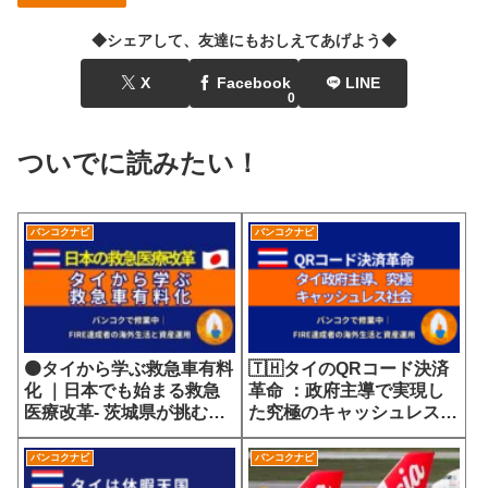
◆シェアして、友達にもおしえてあげよう◆
X
Facebook
LINE
0
ついでに読みたい！
バンコクナビ
バンコクナビ
🟠タイから学ぶ救急車有料
🇹🇭タイのQRコード決済
化 ｜日本でも始まる救急
革命 ：政府主導で実現し
医療改革- 茨城県が挑む
た究極のキャッシュレス社
7700円の選定療養費が示
会
す医療サービスの未来
バンコクナビ
バンコクナビ