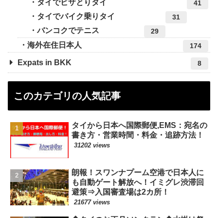
タイでビザとりタイ
41
タイでバイク乗りタイ
31
バンコクでテニス
29
海外在住日本人
174
Expats in BKK
8
このカテゴリの人気記事
タイから日本へ国際郵便,EMS：宛名の
書き方・営業時間・料金・追跡方法！
31202 views
朗報！スワンナプーム空港で日本人に
も自動ゲート解放へ！イミグレ渋滞回
避策⇒入国審査場は2カ所！
21677 views