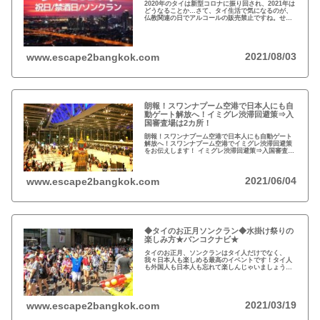
2020年のタイは新型コロナに振り回され、2021年は
どうなることか…さて、タイ生活で気になるのが、
仏教関連の日でアルコールの販売禁止ですね。せっ
かくの休日を有意義に過ごせるようカレンダーをチ
ェックしましょう！
2021/08/03
www.escape2bangkok.com
朗報！スワンナプーム空港で日本人にも自
動ゲート解放へ！イミグレ渋滞回避策⇒入
国審査場は2カ所！
朗報！スワンナプーム空港で日本人にも自動ゲート
解放へ！スワンナプーム空港でイミグレ渋滞回避策
をお伝えします！ イミグレ渋滞回避策⇒入国審査場
は2カ所！
2021/06/04
www.escape2bangkok.com
◆タイのお正月ソンクラン◆水掛け祭りの
楽しみ方★バンコクナビ★
タイのお正月、ソンクランはタイ人だけでなく、
我々日本人も楽しめる最高のイベントです！タイ人
も外国人も日本人も忘れて楽しんじゃいましょう！
★2020年タイのお正月ソンクラン水掛け祭りの楽し
み方★バンコクナビ★
2021/03/19
www.escape2bangkok.com