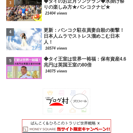
◆タイのお正月ソンクラン◆水掛け祭
りの楽しみ方★バンコクナビ★
21404 views
更新：バンコク駐在員妻自殺の衝撃！
日本人ムラでストレス溜めこむ日本
人！
16574 views
◆タイ王室は世界一裕福：保有資産4.6
兆円は英国王室の80倍
14075 views