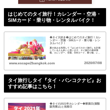
はじめてのタイ旅行！カレンダー・空港・
SIMカード・乗り物・レンタルバイク！
◆タイ大好き◆はじめてのタイ旅行！カレ
ンダー・空港・SIMカード・乗り物・レン
タルバイク！
夏の休みを利用して『はじめてのタイ旅行』を計画
している人も多いと思います。タイ旅行の基本情
報、カレンダー、空港、SIMカード、乗り物、レン
タルバイクについてまとめました。
2020/07/08
www.escape2bangkok.com
タイ旅行しタイ『タイ・バンコクナビ』お
すすめ記事はこちら！
◆タイの2021年カレンダー◆禁酒日(酒類
販売禁止)と祝祭日