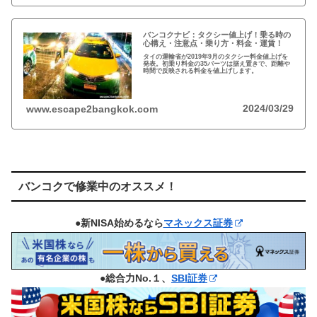
バンコクナビ：タクシー値上げ！乗る時の
心構え・注意点・乗り方・料金・運賃！
タイの運輸省が2019年9月のタクシー料金値上げを
発表。初乗り料金の35バーツは据え置きで、距離や
時間で反映される料金を値上げします。
2024/03/29
www.escape2bangkok.com
バンコクで修業中のオススメ！
●新NISA始めるなら
マネックス証券
●総合力No.１、
SBI証券