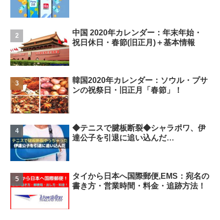
中国 2020年カレンダー：年末年始・
祝日休日・春節(旧正月)＋基本情報
韓国2020年カレンダー：ソウル・プサ
ンの祝祭日・旧正月「春節」！
◆テニスで腱板断裂◆シャラポワ、伊
達公子を引退に追い込んだ…
タイから日本へ国際郵便,EMS：宛名の
書き方・営業時間・料金・追跡方法！