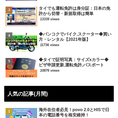
タイでも運転免許は身分証：日本の免
許から切替・新規取得は簡単
13339 views
◆バンコクでバイク,スクーター◆買い
方・レンタル【2021年版】
11736 views
◆タイで証明写真：サイズxカラー◆
ビザ申請更新,運転免許,パスポート
10876 views
人気の記事(月間)
海外在住者必見！povo 2.0とHISで日
本の電話番号を格安維持！