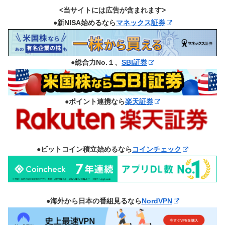
<当サイトには広告が含まれます>
●新NISA始めるなら
マネックス証券
●総合力No.１、
SBI証券
●ポイント連携なら
楽天証券
●ビットコイン積立始めるなら
コインチェック
●海外から日本の番組見るなら
NordVPN