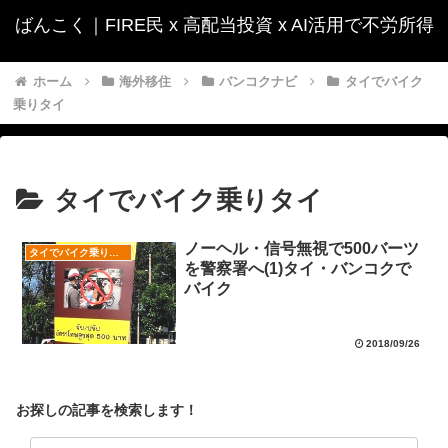
ばんこく｜FIRE民 x 高配当投資 x AI活用で不労所得
ホーム
海外移住
バンコクナビ
タイでバイク
乗りタイ
タイでバイク乗りタイ
ノーヘル・信号無視で500バーツ
タイでバイク乗りタイ
を警察署へ(1)タイ・バンコクで
バイク
2018/09/26
お探しの記事を検索します！