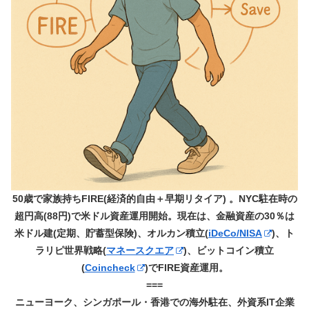
50歳で家族持ちFIRE(経済的自由＋早期リタイア) 。NYC駐在時の
超円高(88円)で米ドル資産運用開始。現在は、金融資産の30％は
米ドル建(定期、貯蓄型保険)、オルカン積立(
iDeCo/NISA
)、ト
ラリピ世界戦略(
マネースクエア
)、ビットコイン積立
(
Coincheck
)でFIRE資産運用。
===
ニューヨーク、シンガポール・香港での海外駐在、外資系IT企業