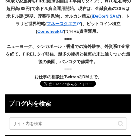
50歳で家族持ちFIRE(経済的自由＋早期リタイア) 。NYC駐在時の
超円高(88円)で米ドル資産運用開始。現在は、金融資産の30％は
米ドル建(定期、貯蓄型保険)、オルカン積立(
iDeCo/NISA
)、ト
ラリピ世界戦略(
マネースクエア
)、ビットコイン積立
(
Coincheck
)でFIRE資産運用。
===
ニューヨーク、シンガポール・香港での海外駐在、外資系IT企業
を経て、FIREしタイ移住。幾多の挫折と後悔の末に辿りついた最
後の楽園、バンコクで修業中。
===
お仕事の相談はTwitterのDMまで。
ブログ内を検索