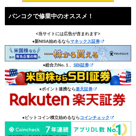
バンコクで修業中のオススメ！
<当サイトには広告が含まれます>
●新NISA始めるなら
マネックス証券
●総合力No.１、
SBI証券
●ポイント連携なら
楽天証券
●ビットコイン積立始めるなら
コインチェック