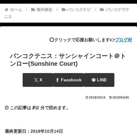
ホーム
海外移住
バンコクナビ
バンコクでテ
ニス
⭕️クリックで応援お願いします👉
ブログ村
バンコクテニス：サンシャインコート＠ト
ンロー(Sunshine Court)
X
Facebook
LINE
2018/10/14
2019/04/26
この記事は
約2 分
で読めます。
最終更新日：2018年10月14日