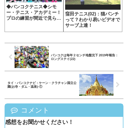
◆バンコクテニス◆シモ
ー・テニス・アカデミー！
窪田テニス(02)：猫パンチ
プロの練習が間近で見られ
って？わかり易いビデオで
る
サーブ上達！
バンコクは毎年２センチ地盤沈下 2019年報告：
ロングステイ(22)
タイ・バンコクナビ：ケーン・クラチャン国立公
園(お寺・ダム・温泉)-①
コメント
感想をお聞かせください！