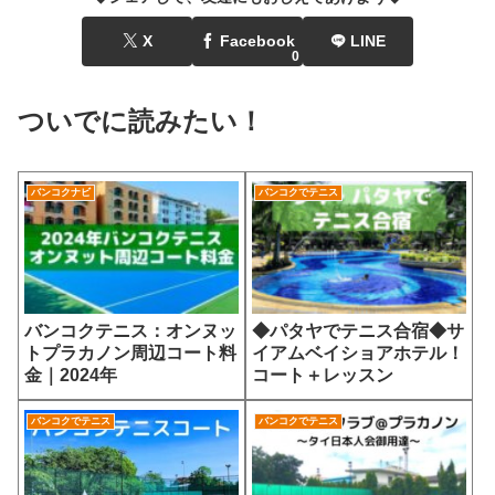
X
Facebook
LINE
0
ついでに読みたい！
バンコクナビ
バンコクでテニス
バンコクテニス：オンヌッ
◆パタヤでテニス合宿◆サ
トプラカノン周辺コート料
イアムベイショアホテル！
金｜2024年
コート＋レッスン
バンコクでテニス
バンコクでテニス