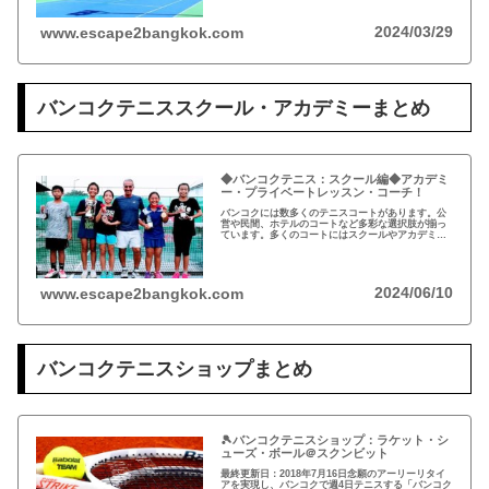
2024/03/29
www.escape2bangkok.com
バンコクテニススクール・アカデミーまとめ
◆バンコクテニス：スクール編◆アカデミ
ー・プライベートレッスン・コーチ！
バンコクには数多くのテニスコートがあります。公
営や民間、ホテルのコートなど多彩な選択肢が揃っ
ています。多くのコートにはスクールやアカデミー
などレッスンも豊富です。
2024/06/10
www.escape2bangkok.com
バンコクテニスショップまとめ
🎾バンコクテニスショップ：ラケット・シ
ューズ・ボール＠スクンビット
最終更新日：2018年7月16日念願のアーリーリタイ
アを実現し、バンコクで週4日テニスする「バンコク