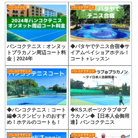
バンコクナビ
バンコクでテニス
バンコクテニス：オンヌッ
◆パタヤでテニス合宿◆サ
トプラカノン周辺コート料
イアムベイショアホテル！
金｜2024年
コート＋レッスン
バンコクでテニス
バンコクでテニス
◆バンコクテニス：コート
◆KSスポーツクラブ＠プ
編◆スクンビットのおすす
ラカノン◆【日本人会御用
め！ホテルのコートも！
達】バンコクテニス
バンコクでテニス
バンコクでテニス