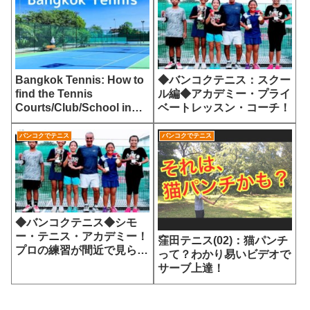
Bangkok Tennis: How to
◆バンコクテニス：スクー
find the Tennis
ル編◆アカデミー・プライ
Courts/Club/School in
ベートレッスン・コーチ！
Bangkok!
バンコクでテニス
バンコクでテニス
◆バンコクテニス◆シモ
ー・テニス・アカデミー！
窪田テニス(02)：猫パンチ
プロの練習が間近で見られ
って？わかり易いビデオで
る
サーブ上達！