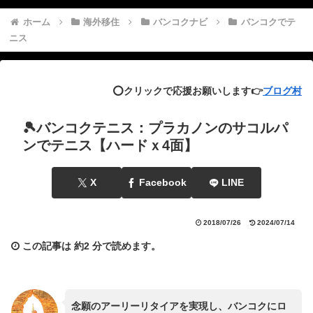
ホーム
海外移住
バンコクナビ
バンコクでテ
ニス
⭕️クリックで応援お願いします👉
ブログ村
🎾バンコクテニス：プラカノンのサコルパ
ンでテニス【ハードｘ4面】
X
Facebook
LINE
2018/07/26
2024/07/14
この記事は
約2 分
で読めます。
念願のアーリーリタイアを実現し、バンコクにロ