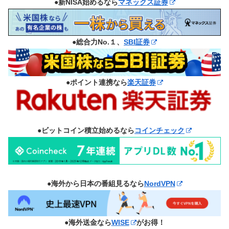
●新NISA始めるなら
マネックス証券
●総合力No.１、
SBI証券
●ポイント連携なら
楽天証券
●ビットコイン積立始めるなら
コインチェック
●海外から日本の番組見るなら
NordVPN
●海外送金なら
WISE
がお得！