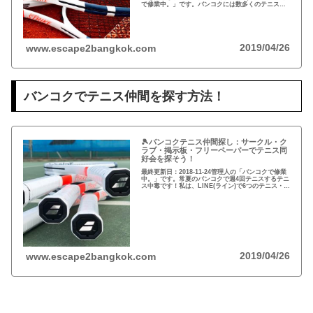
で修業中。」です。バンコクには数多くのテニスシ
ョップ、グッズを扱うお店が有ります。タイで大人
気のバドミントン用品と併設されているケースが多
い...
2019/04/26
www.escape2bangkok.com
バンコクでテニス仲間を探す方法！
🎾バンコクテニス仲間探し：サークル・ク
ラブ・掲示板・フリーペーパーでテニス同
好会を探そう！
最終更新日：2018-11-24管理人の「バンコクで修業
中。」です。常夏のバンコクで週4回テニスするテニ
ス中毒です！私は、LINE(ライン)で6つのテニス・グ
ループに所属しています。定期的に練習やレッスン
を開催しているサークルを探しましょう...
2019/04/26
www.escape2bangkok.com