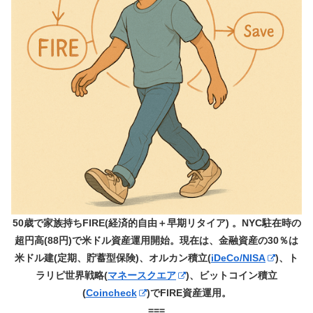
50歳で家族持ちFIRE(経済的自由＋早期リタイア) 。NYC駐在時の
超円高(88円)で米ドル資産運用開始。現在は、金融資産の30％は
米ドル建(定期、貯蓄型保険)、オルカン積立(
iDeCo/NISA
)、ト
ラリピ世界戦略(
マネースクエア
)、ビットコイン積立
(
Coincheck
)でFIRE資産運用。
===