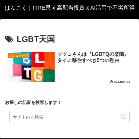
ばんこく｜FIRE民 x 高配当投資 x AI活用で不労所得
LGBT天国
マツコさんは『LGBTQの楽園』
バンコクナビ
タイに移住すべき5つの理由
2023/08/23
お探しの記事を検索します！