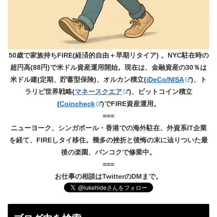
50歳で家族持ちFIRE(経済的自由＋早期リタイア) 。NYC駐在時の
超円高(88円)で米ドル資産運用開始。現在は、金融資産の30％は
米ドル建(定期、貯蓄型保険)、オルカン積立(
iDeCo/NISA
)、ト
ラリピ世界戦略(
マネースクエア
)、ビットコイン積立
(
Coincheck
)でFIRE資産運用。
===
ニューヨーク、シンガポール・香港での海外駐在、外資系IT企業
を経て、FIREしタイ移住。幾多の挫折と後悔の末に辿りついた最
後の楽園、バンコクで修業中。
===
お仕事の相談はTwitterのDMまで。