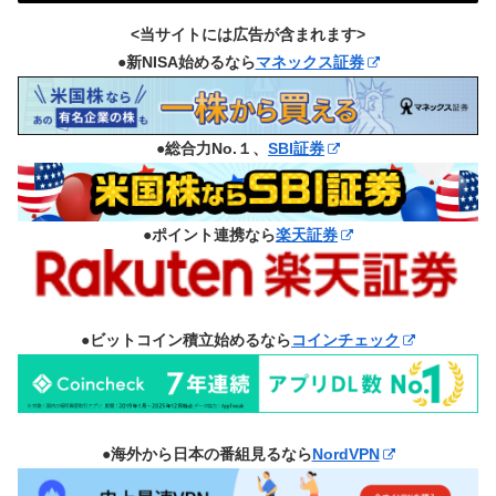
<当サイトには広告が含まれます>
●新NISA始めるなら
マネックス証券
●総合力No.１、
SBI証券
●ポイント連携なら
楽天証券
●ビットコイン積立始めるなら
コインチェック
●海外から日本の番組見るなら
NordVPN