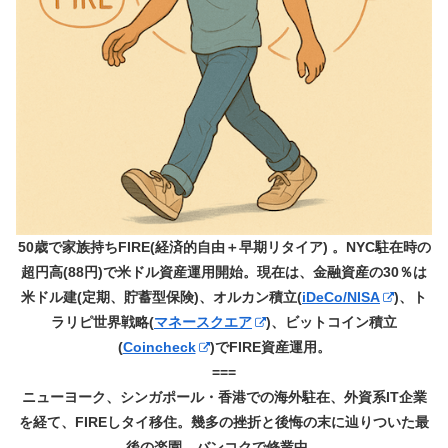
50歳で家族持ちFIRE(経済的自由＋早期リタイア) 。NYC駐在時の
超円高(88円)で米ドル資産運用開始。現在は、金融資産の30％は
米ドル建(定期、貯蓄型保険)、オルカン積立(
iDeCo/NISA
)、ト
ラリピ世界戦略(
マネースクエア
)、ビットコイン積立
(
Coincheck
)でFIRE資産運用。
===
ニューヨーク、シンガポール・香港での海外駐在、外資系IT企業
を経て、FIREしタイ移住。幾多の挫折と後悔の末に辿りついた最
後の楽園、バンコクで修業中。