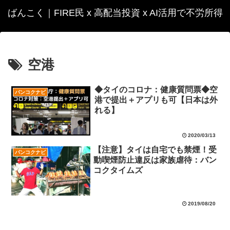
ばんこく｜FIRE民 x 高配当投資 x AI活用で不労所得
空港
◆タイのコロナ：健康質問票◆空
バンコクナビ
港で提出＋アプリも可【日本は外
れる】
2020/03/13
【注意】タイは自宅でも禁煙！受
バンコクナビ
動喫煙防止違反は家族虐待：バン
コクタイムズ
2019/08/20