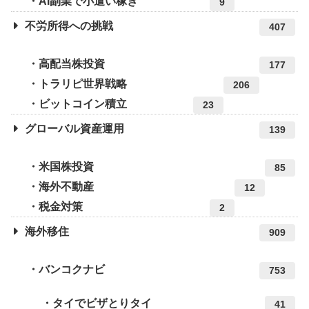
AI副業で小遣い稼ぎ
9
不労所得への挑戦
407
高配当株投資
177
トラリピ世界戦略
206
ビットコイン積立
23
グローバル資産運用
139
米国株投資
85
海外不動産
12
税金対策
2
海外移住
909
バンコクナビ
753
タイでビザとりタイ
41