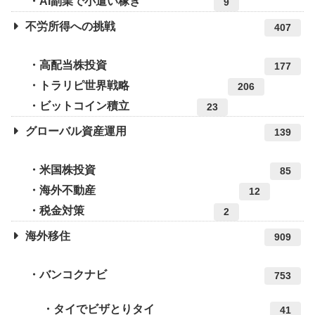
AI副業で小遣い稼ぎ
9
不労所得への挑戦
407
高配当株投資
177
トラリピ世界戦略
206
ビットコイン積立
23
グローバル資産運用
139
米国株投資
85
海外不動産
12
税金対策
2
海外移住
909
バンコクナビ
753
タイでビザとりタイ
41