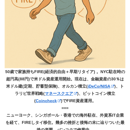
50歳で家族持ちFIRE(経済的自由＋早期リタイア) 。NYC駐在時の
超円高(88円)で米ドル資産運用開始。現在は、金融資産の30％は
米ドル建(定期、貯蓄型保険)、オルカン積立(
iDeCo/NISA
)、ト
ラリピ世界戦略(
マネースクエア
)、ビットコイン積立
(
Coincheck
)でFIRE資産運用。
===
ニューヨーク、シンガポール・香港での海外駐在、外資系IT企業
を経て、FIREしタイ移住。幾多の挫折と後悔の末に辿りついた最
後の楽園、バンコクで修業中。