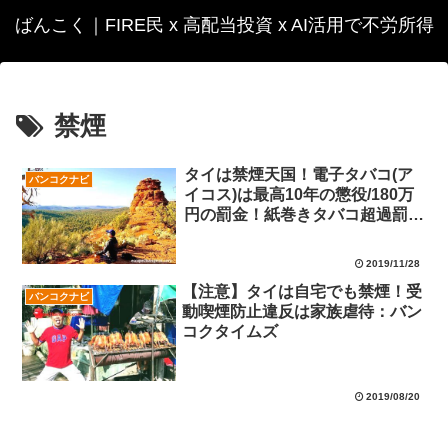
ばんこく｜FIRE民 x 高配当投資 x AI活用で不労所得
禁煙
タイは禁煙天国！電子タバコ(ア
バンコクナビ
イコス)は最高10年の懲役/180万
円の罰金！紙巻きタバコ超過罰金
1万6千円！
2019/11/28
【注意】タイは自宅でも禁煙！受
バンコクナビ
動喫煙防止違反は家族虐待：バン
コクタイムズ
2019/08/20