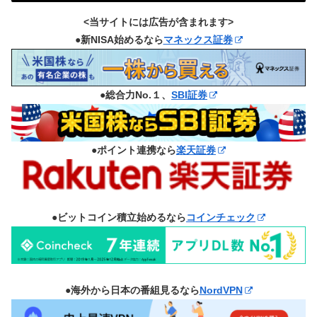
<当サイトには広告が含まれます>
●新NISA始めるなら
マネックス証券
●総合力No.１、
SBI証券
●ポイント連携なら
楽天証券
●ビットコイン積立始めるなら
コインチェック
●海外から日本の番組見るなら
NordVPN