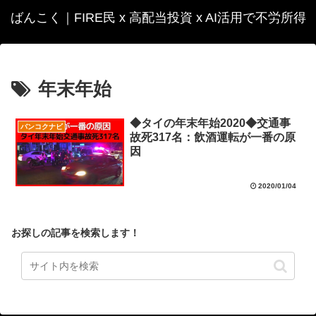
ばんこく｜FIRE民 x 高配当投資 x AI活用で不労所得
年末年始
◆タイの年末年始2020◆交通事
バンコクナビ
故死317名：飲酒運転が一番の原
因
2020/01/04
お探しの記事を検索します！