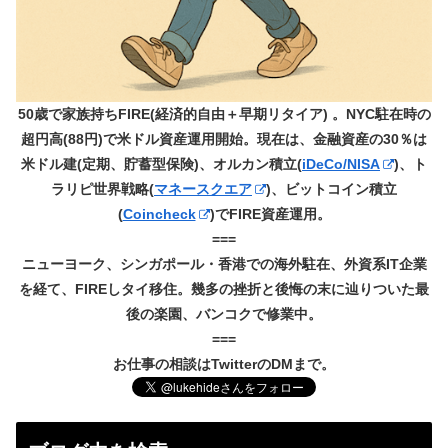
50歳で家族持ちFIRE(経済的自由＋早期リタイア) 。NYC駐在時の
超円高(88円)で米ドル資産運用開始。現在は、金融資産の30％は
米ドル建(定期、貯蓄型保険)、オルカン積立(
iDeCo/NISA
)、ト
ラリピ世界戦略(
マネースクエア
)、ビットコイン積立
(
Coincheck
)でFIRE資産運用。
===
ニューヨーク、シンガポール・香港での海外駐在、外資系IT企業
を経て、FIREしタイ移住。幾多の挫折と後悔の末に辿りついた最
後の楽園、バンコクで修業中。
===
お仕事の相談はTwitterのDMまで。