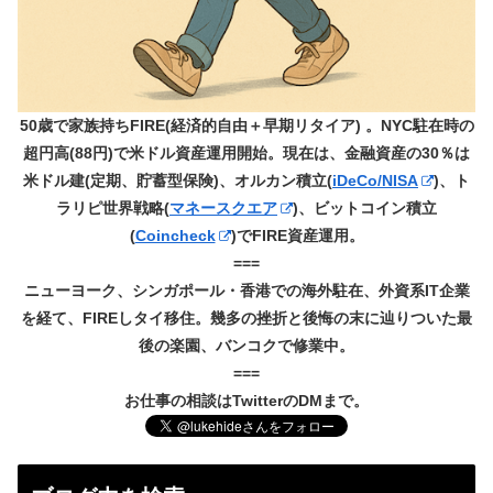
50歳で家族持ちFIRE(経済的自由＋早期リタイア) 。NYC駐在時の
超円高(88円)で米ドル資産運用開始。現在は、金融資産の30％は
米ドル建(定期、貯蓄型保険)、オルカン積立(
iDeCo/NISA
)、ト
ラリピ世界戦略(
マネースクエア
)、ビットコイン積立
(
Coincheck
)でFIRE資産運用。
===
ニューヨーク、シンガポール・香港での海外駐在、外資系IT企業
を経て、FIREしタイ移住。幾多の挫折と後悔の末に辿りついた最
後の楽園、バンコクで修業中。
===
お仕事の相談はTwitterのDMまで。