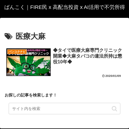
ばんこく｜FIRE民 x 高配当投資 x AI活用で不労所得
医療大麻
◆タイで医療大麻専門クリニック
バンコクナビ
開業◆大麻タバコの違法所持は懲
役10年◆
2020/01/09
お探しの記事を検索します！