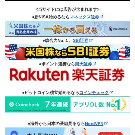
<当サイトには広告が含まれます>
●新NISA始めるなら
マネックス証券
●総合力No.１、
SBI証券
●ポイント連携なら
楽天証券
●ビットコイン積立始めるなら
コインチェック
●海外から日本の番組見るなら
NordVPN