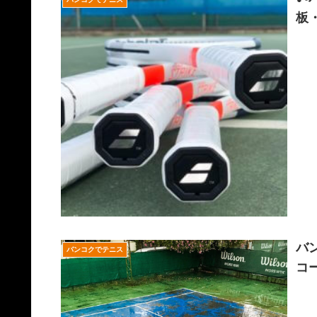
板
バ
バンコクでテニス
コ