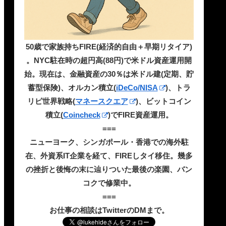
50歳で家族持ちFIRE(経済的自由＋早期リタイア)
。NYC駐在時の超円高(88円)で米ドル資産運用開
始。現在は、金融資産の30％は米ドル建(定期、貯
蓄型保険)、オルカン積立(
iDeCo/NISA
)、トラ
リピ世界戦略(
マネースクエア
)、ビットコイン
積立(
Coincheck
)でFIRE資産運用。
===
ニューヨーク、シンガポール・香港での海外駐
在、外資系IT企業を経て、FIREしタイ移住。幾多
の挫折と後悔の末に辿りついた最後の楽園、バン
コクで修業中。
===
お仕事の相談はTwitterのDMまで。