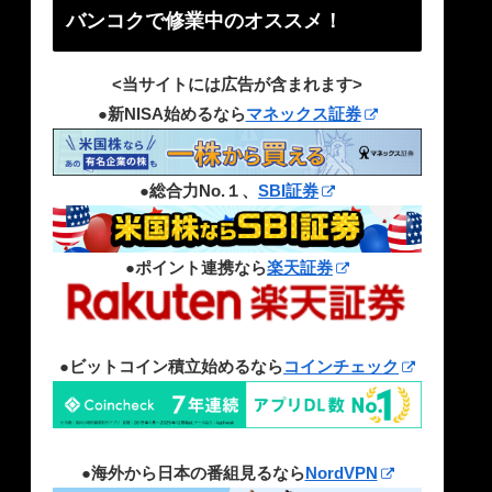
バンコクで修業中のオススメ！
<当サイトには広告が含まれます>
●新NISA始めるなら
マネックス証券
●総合力No.１、
SBI証券
●ポイント連携なら
楽天証券
●ビットコイン積立始めるなら
コインチェック
●海外から日本の番組見るなら
NordVPN