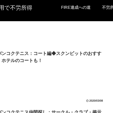
I活用で不労所得
FIRE達成への道
不労
バンコクテニス：コート編◆スクンビットのおすす
！ホテルのコートも！
2020/03/08
バンコクテニス仲間探し：サークル・クラブ・掲示