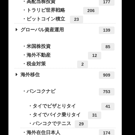
高配当株投資
177
トラリピ世界戦略
206
ビットコイン積立
23
グローバル資産運用
139
米国株投資
85
海外不動産
12
税金対策
2
海外移住
909
バンコクナビ
753
タイでビザとりタイ
41
タイでバイク乗りタイ
31
バンコクでテニス
29
海外在住日本人
174