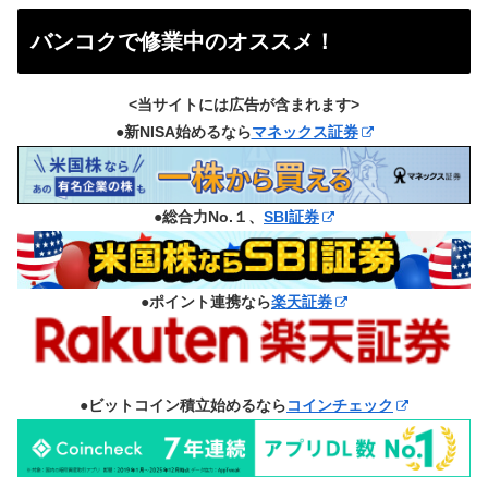
バンコクで修業中のオススメ！
<当サイトには広告が含まれます>
●新NISA始めるなら
マネックス証券
●総合力No.１、
SBI証券
●ポイント連携なら
楽天証券
●ビットコイン積立始めるなら
コインチェック