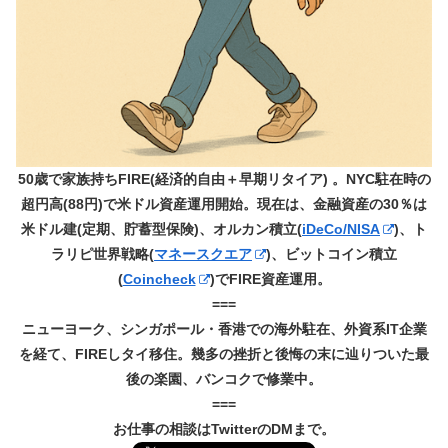
50歳で家族持ちFIRE(経済的自由＋早期リタイア) 。NYC駐在時の
超円高(88円)で米ドル資産運用開始。現在は、金融資産の30％は
米ドル建(定期、貯蓄型保険)、オルカン積立(
iDeCo/NISA
)、ト
ラリピ世界戦略(
マネースクエア
)、ビットコイン積立
(
Coincheck
)でFIRE資産運用。
===
ニューヨーク、シンガポール・香港での海外駐在、外資系IT企業
を経て、FIREしタイ移住。幾多の挫折と後悔の末に辿りついた最
後の楽園、バンコクで修業中。
===
お仕事の相談はTwitterのDMまで。