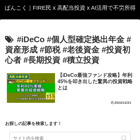
ばんこく｜FIRE民 x 高配当投資 x AI活用で不労所得
#iDeCo #個人型確定拠出年金 #
資産形成 #節税 #老後資金 #投資初
心者 #長期投資 #積立投資
【iDeCo最強ファンド攻略】年利
高配当株投資
45%を叩き出した驚異の投資戦略
とは
2024/12/21
お探しの記事を検索します！