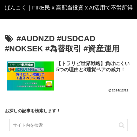
ばんこく｜FIRE民 x 高配当投資 x AI活用で不労所得
#AUDNZD #USDCAD
#NOKSEK #為替取引 #資産運用
【トラリピ世界戦略】負けにくい
トラリピ世界戦略
5つの理由と3通貨ペアの威力！
2024/12/12
お探しの記事を検索します！