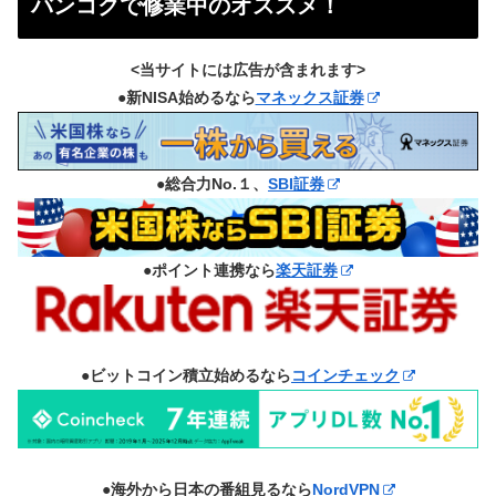
バンコクで修業中のオススメ！
<当サイトには広告が含まれます>
●新NISA始めるなら
マネックス証券
●総合力No.１、
SBI証券
●ポイント連携なら
楽天証券
●ビットコイン積立始めるなら
コインチェック
●海外から日本の番組見るなら
NordVPN