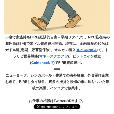
50歳で家族持ちFIRE(経済的自由＋早期リタイア) 。NYC駐在時の
超円高(88円)で米ドル資産運用開始。現在は、金融資産の30％は
米ドル建(定期、貯蓄型保険)、オルカン積立(
iDeCo/NISA
)、ト
ラリピ世界戦略(
マネースクエア
)、ビットコイン積立
(
Coincheck
)でFIRE資産運用。
===
ニューヨーク、シンガポール・香港での海外駐在、外資系IT企業
を経て、FIREしタイ移住。幾多の挫折と後悔の末に辿りついた最
後の楽園、バンコクで修業中。
===
お仕事の相談はTwitterのDMまで。