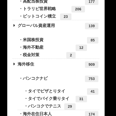
高配当株投資
177
トラリピ世界戦略
206
ビットコイン積立
23
グローバル資産運用
139
米国株投資
85
海外不動産
12
税金対策
2
海外移住
909
バンコクナビ
753
タイでビザとりタイ
41
タイでバイク乗りタイ
31
バンコクでテニス
29
海外在住日本人
174