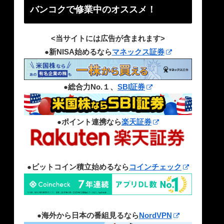
バンコクで修業中のオススメ！
<当サイトには広告が含まれます>
●新NISA始めるなら
マネックス証券
●総合力No.１、
SBI証券
●ポイント連携なら
楽天証券
●ビットコイン積立始めるなら
コインチェック
●海外から日本の番組見るなら
NordVPN