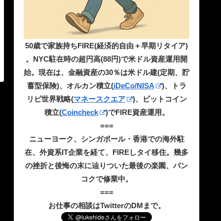
50歳で家族持ちFIRE(経済的自由＋早期リタイア)
。NYC駐在時の超円高(88円)で米ドル資産運用開
始。現在は、金融資産の30％は米ドル建(定期、貯
蓄型保険)、オルカン積立(
iDeCo/NISA
)、トラ
リピ世界戦略(
マネースクエア
)、ビットコイン
積立(
Coincheck
)でFIRE資産運用。
===
ニューヨーク、シンガポール・香港での海外駐
在、外資系IT企業を経て、FIREしタイ移住。幾多
の挫折と後悔の末に辿りついた最後の楽園、バン
コクで修業中。
===
お仕事の相談はTwitterのDMまで。