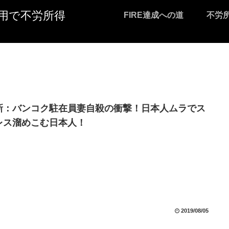
I活用で不労所得
FIRE達成への道
不労
新：バンコク駐在員妻自殺の衝撃！日本人ムラでス
レス溜めこむ日本人！
2019/08/05