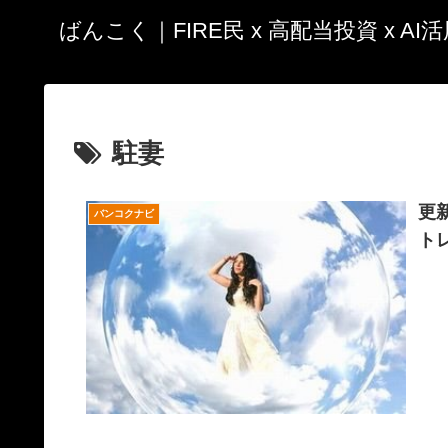
ばんこく｜FIRE民 x 高配当投資 x A
駐妻
更
バンコクナビ
ト