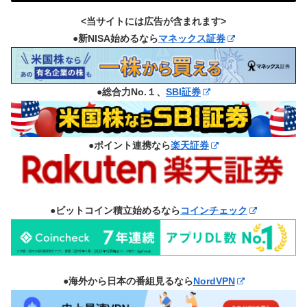
<当サイトには広告が含まれます>
●新NISA始めるなら
マネックス証券
●総合力No.１、
SBI証券
●ポイント連携なら
楽天証券
●ビットコイン積立始めるなら
コインチェック
●海外から日本の番組見るなら
NordVPN