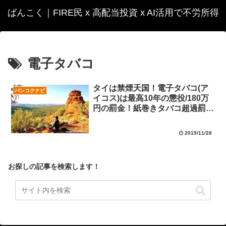
ばんこく｜FIRE民 x 高配当投資 x AI活用で不労所得
電子タバコ
タイは禁煙天国！電子タバコ(ア
バンコクナビ
イコス)は最高10年の懲役/180万
円の罰金！紙巻きタバコ超過罰金
1万6千円！
2019/11/28
お探しの記事を検索します！