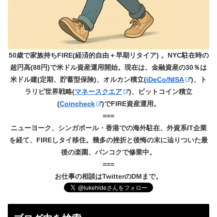
50歳で家族持ちFIRE(経済的自由＋早期リタイア) 。NYC駐在時の
超円高(88円)で米ドル資産運用開始。現在は、金融資産の30％は
米ドル建(定期、貯蓄型保険)、オルカン積立(
iDeCo/NISA
)、ト
ラリピ世界戦略(
マネースクエア
)、ビットコイン積立
(
Coincheck
)でFIRE資産運用。
===
ニューヨーク、シンガポール・香港での海外駐在、外資系IT企業
を経て、FIREしタイ移住。幾多の挫折と後悔の末に辿りついた最
後の楽園、バンコクで修業中。
===
お仕事の相談はTwitterのDMまで。