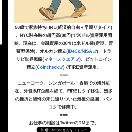
50歳で家族持ちFIRE(経済的自由＋早期リタイア)
。NYC駐在時の超円高(88円)で米ドル資産運用開
始。現在は、金融資産の30％は米ドル建(定期、貯
蓄型保険)、オルカン積立(
iDeCo/NISA
)、トラ
リピ世界戦略(
マネースクエア
)、ビットコイン
積立(
Coincheck
)でFIRE資産運用。
===
ニューヨーク、シンガポール・香港での海外駐
在、外資系IT企業を経て、FIREしタイ移住。幾多
の挫折と後悔の末に辿りついた最後の楽園、バン
コクで修業中。
===
お仕事の相談はTwitterのDMまで。