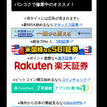
バンコクで修業中のオススメ！
<当サイトには広告が含まれます>
●新NISA始めるなら
マネックス証券
●総合力No.１、
SBI証券
●ポイント連携なら
楽天証券
●ビットコイン積立始めるなら
コインチェック
●海外から日本の番組見るなら
NordVPN