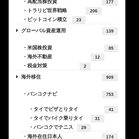
高配当株投資
177
トラリピ世界戦略
206
ビットコイン積立
23
グローバル資産運用
139
米国株投資
85
海外不動産
12
税金対策
2
海外移住
909
バンコクナビ
753
タイでビザとりタイ
41
タイでバイク乗りタイ
31
バンコクでテニス
29
海外在住日本人
174