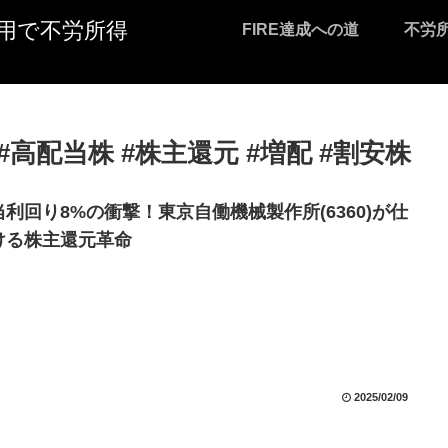
I活用で不労所得
FIRE達成への道
不労
 #高配当株 #株主還元 #増配 #割安株
当利回り8%の衝撃！東京自働機械製作所(6360)が仕
ける株主還元革命
2025/02/09