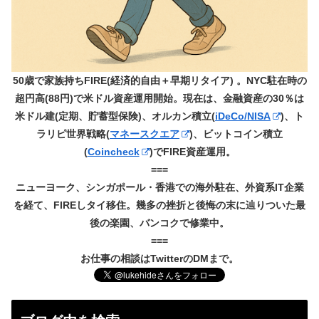
50歳で家族持ちFIRE(経済的自由＋早期リタイア) 。NYC駐在時の
超円高(88円)で米ドル資産運用開始。現在は、金融資産の30％は
米ドル建(定期、貯蓄型保険)、オルカン積立(
iDeCo/NISA
)、ト
ラリピ世界戦略(
マネースクエア
)、ビットコイン積立
(
Coincheck
)でFIRE資産運用。
===
ニューヨーク、シンガポール・香港での海外駐在、外資系IT企業
を経て、FIREしタイ移住。幾多の挫折と後悔の末に辿りついた最
後の楽園、バンコクで修業中。
===
お仕事の相談はTwitterのDMまで。