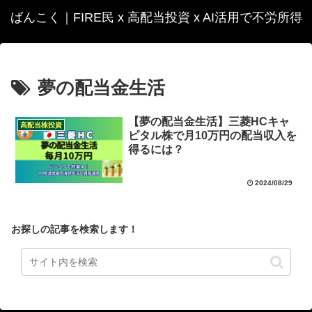
ばんこく｜FIRE民 x 高配当投資 x AI活用で不労所得
夢の配当金生活
【夢の配当金生活】三菱HCキャ
高配当株投資
ピタル株で月10万円の配当収入を
得るには？
2024/08/29
お探しの記事を検索します！