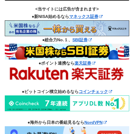
<当サイトには広告が含まれます>
●新NISA始めるなら
マネックス証券
●総合力No.１、
SBI証券
●ポイント連携なら
楽天証券
●ビットコイン積立始めるなら
コインチェック
●海外から日本の番組見るなら
NordVPN