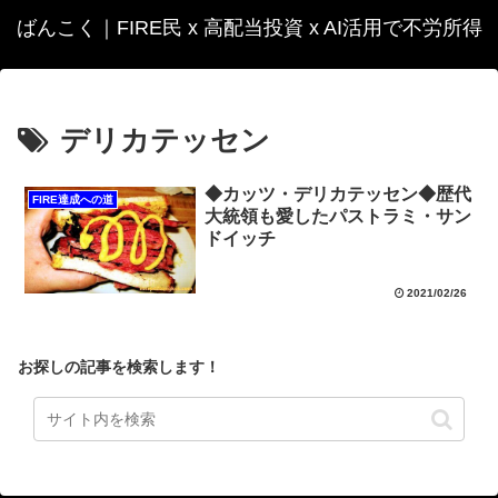
ばんこく｜FIRE民 x 高配当投資 x AI活用で不労所得
デリカテッセン
◆カッツ・デリカテッセン◆歴代
FIRE達成への道
大統領も愛したパストラミ・サン
ドイッチ
2021/02/26
お探しの記事を検索します！