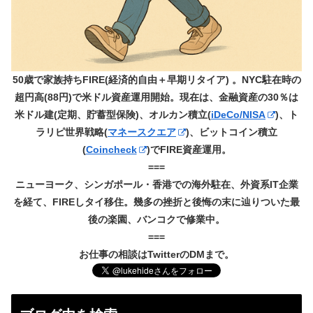
50歳で家族持ちFIRE(経済的自由＋早期リタイア) 。NYC駐在時の
超円高(88円)で米ドル資産運用開始。現在は、金融資産の30％は
米ドル建(定期、貯蓄型保険)、オルカン積立(
iDeCo/NISA
)、ト
ラリピ世界戦略(
マネースクエア
)、ビットコイン積立
(
Coincheck
)でFIRE資産運用。
===
ニューヨーク、シンガポール・香港での海外駐在、外資系IT企業
を経て、FIREしタイ移住。幾多の挫折と後悔の末に辿りついた最
後の楽園、バンコクで修業中。
===
お仕事の相談はTwitterのDMまで。