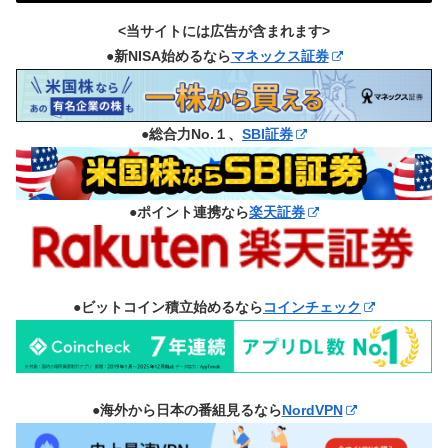
<当サイトには広告が含まれます>
●新NISA始めるなら
マネックス証券
●総合力No.１、
SBI証券
●ポイント連携なら
楽天証券
●ビットコイン積立始めるなら
コインチェック
●海外から日本の番組見るなら
NordVPN