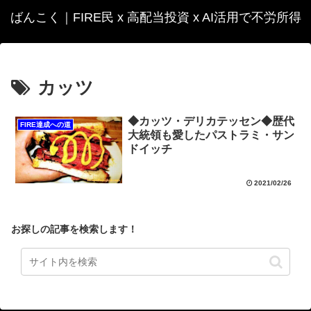
ばんこく｜FIRE民 x 高配当投資 x AI活用で不労所得
カッツ
◆カッツ・デリカテッセン◆歴代
FIRE達成への道
大統領も愛したパストラミ・サン
ドイッチ
2021/02/26
お探しの記事を検索します！