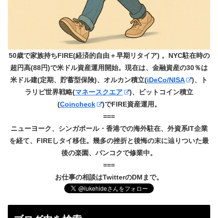
50歳で家族持ちFIRE(経済的自由＋早期リタイア) 。NYC駐在時の
超円高(88円)で米ドル資産運用開始。現在は、金融資産の30％は
米ドル建(定期、貯蓄型保険)、オルカン積立(
iDeCo/NISA
)、ト
ラリピ世界戦略(
マネースクエア
)、ビットコイン積立
(
Coincheck
)でFIRE資産運用。
===
ニューヨーク、シンガポール・香港での海外駐在、外資系IT企業
を経て、FIREしタイ移住。幾多の挫折と後悔の末に辿りついた最
後の楽園、バンコクで修業中。
===
お仕事の相談はTwitterのDMまで。