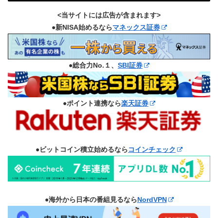
<当サイトには広告が含まれます>
●新NISA始めるなら
マネックス証券
●総合力No.１、
SBI証券
●ポイント連携なら
楽天証券
●ビットコイン積立始めるなら
コインチェック
●海外から日本の番組見るなら
NordVPN