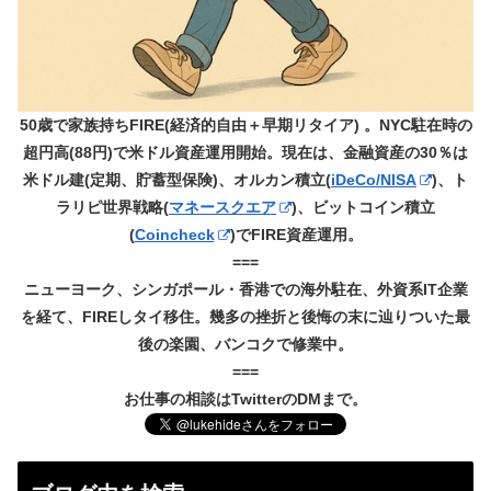
50歳で家族持ちFIRE(経済的自由＋早期リタイア) 。NYC駐在時の
超円高(88円)で米ドル資産運用開始。現在は、金融資産の30％は
米ドル建(定期、貯蓄型保険)、オルカン積立(
iDeCo/NISA
)、ト
ラリピ世界戦略(
マネースクエア
)、ビットコイン積立
(
Coincheck
)でFIRE資産運用。
===
ニューヨーク、シンガポール・香港での海外駐在、外資系IT企業
を経て、FIREしタイ移住。幾多の挫折と後悔の末に辿りついた最
後の楽園、バンコクで修業中。
===
お仕事の相談はTwitterのDMまで。