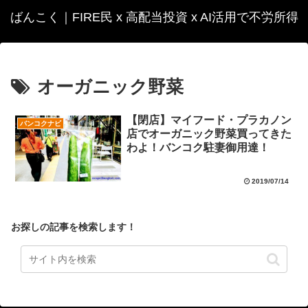
ばんこく｜FIRE民 x 高配当投資 x AI活用で不労所得
オーガニック野菜
【閉店】マイフード・プラカノン
バンコクナビ
店でオーガニック野菜買ってきた
わよ！バンコク駐妻御用達！
2019/07/14
お探しの記事を検索します！