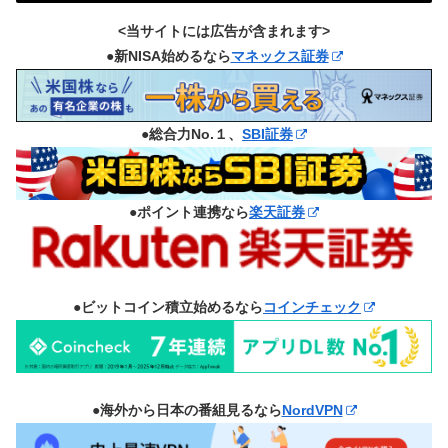
<当サイトには広告が含まれます>
●新NISA始めるなら
マネックス証券
●総合力No.１、
SBI証券
●ポイント連携なら
楽天証券
●ビットコイン積立始めるなら
コインチェック
●海外から日本の番組見るなら
NordVPN