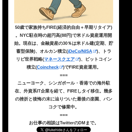
50歳で家族持ちFIRE(経済的自由＋早期リタイア)
。NYC駐在時の超円高(88円)で米ドル資産運用開
始。現在は、金融資産の30％は米ドル建(定期、貯
蓄型保険)、オルカン積立(
iDeCo/NISA
)、トラ
リピ世界戦略(
マネースクエア
)、ビットコイン
積立(
Coincheck
)でFIRE資産運用。
===
ニューヨーク、シンガポール・香港での海外駐
在、外資系IT企業を経て、FIREしタイ移住。幾多
の挫折と後悔の末に辿りついた最後の楽園、バン
コクで修業中。
===
お仕事の相談はTwitterのDMまで。