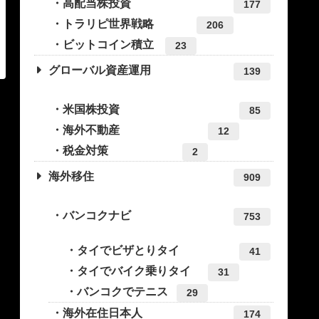
高配当株投資
177
トラリピ世界戦略
206
ビットコイン積立
23
グローバル資産運用
139
米国株投資
85
海外不動産
12
税金対策
2
海外移住
909
バンコクナビ
753
タイでビザとりタイ
41
タイでバイク乗りタイ
31
バンコクでテニス
29
海外在住日本人
174