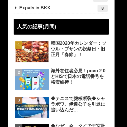
Expats in BKK
8
人気の記事(月間)
韓国2020年カレンダー：ソ
ウル・プサンの祝祭日・旧
正月「春節」！
海外在住者必見！povo 2.0
とHISで日本の電話番号を
格安維持！
◆テニスで腱板断裂◆シャ
ラポワ、伊達公子を引退に
追い込んだ…
◆なぜ、今、タイで王室批