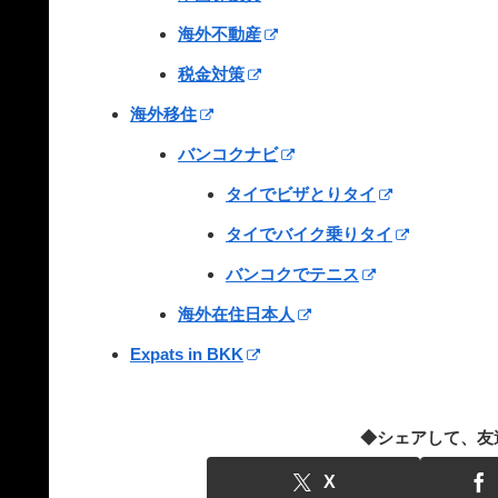
海外不動産
税金対策
海外移住
バンコクナビ
タイでビザとりタイ
タイでバイク乗りタイ
バンコクでテニス
海外在住日本人
Expats in BKK
◆シェアして、友
X