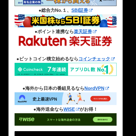
●総合力No.１、
SBI証券
●ポイント連携なら
楽天証券
●ビットコイン積立始めるなら
コインチェック
●海外から日本の番組見るなら
NordVPN
●海外送金なら
WISE
がお得！